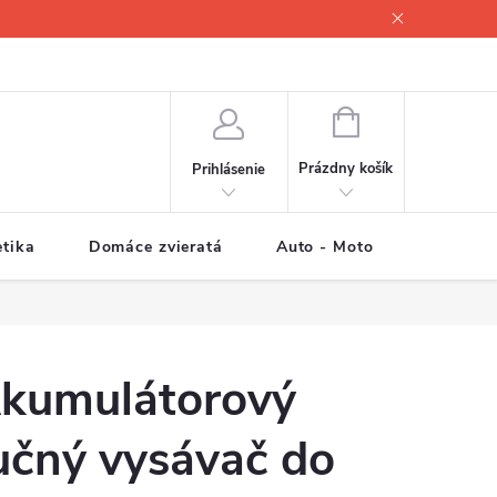
NÁKUPNÝ
KOŠÍK
Prázdny košík
Prihlásenie
tika
Domáce zvieratá
Auto - Moto
Športové
kumulátorový
učný vysávač do