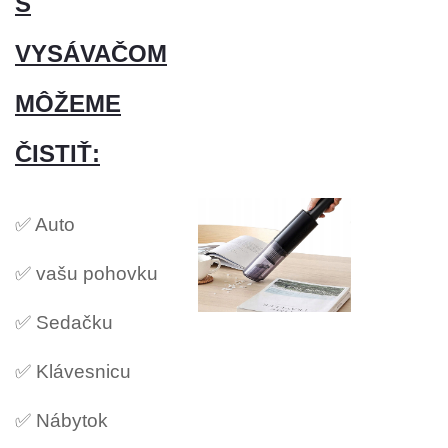
S
VYSÁVAČOM
MÔŽEME
ČISTIŤ:
✅ Auto
✅ vašu pohovku
✅ Sedačku
✅ Klávesnicu
✅ Nábytok