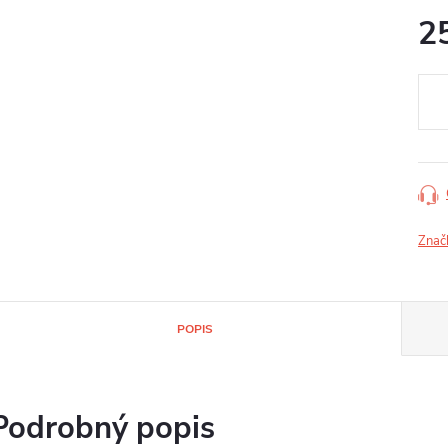
2
Jedn
cena
Znač
POPIS
Podrobný popis