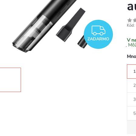
a
Kód:
ZADA
ZADARMO
V n
Mno
1
2
3
5