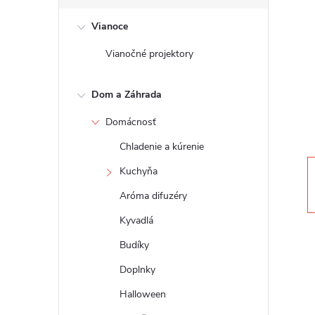
č
Vianoce
n
Vianočné projektory
ý
Dom a Záhrada
p
Domácnosť
a
Chladenie a kúrenie
n
Kuchyňa
Aróma difuzéry
e
Kyvadlá
l
Budíky
Doplnky
Halloween