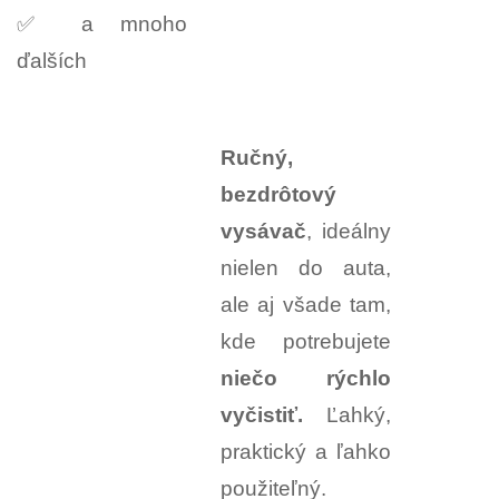
✅ a mnoho
ďalších
Ručný,
bezdrôtový
vysávač
, ideálny
nielen do auta,
ale aj všade tam,
kde potrebujete
niečo rýchlo
vyčistiť.
Ľahký,
praktický a ľahko
použiteľný.