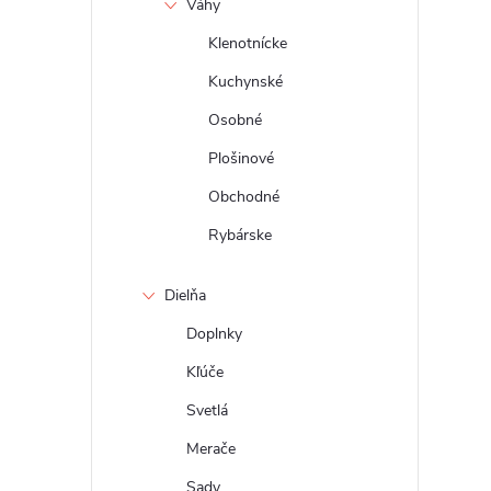
Váhy
Klenotnícke
Kuchynské
Osobné
Plošinové
Obchodné
Rybárske
Dielňa
Doplnky
Kľúče
Svetlá
Merače
Sady