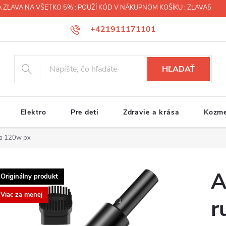
 ZĽAVA NA VŠETKO 5% : POUŽÍ KÓD V NÁKUPNOM KOŠÍKU : ZLAVA5
+421911171101
HĽADAŤ
Elektro
Pre deti
Zdravie a krása
Kozme
ta 120w px
A
Originálny produkt
Viac za menej
r