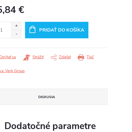
5,84 €
otková
:
PRIDAŤ DO KOŠÍKA
Opýtať sa
Strážiť
Zdieľať
Tlač
ka:
Verk Group
DISKUSIA
Dodatočné parametre