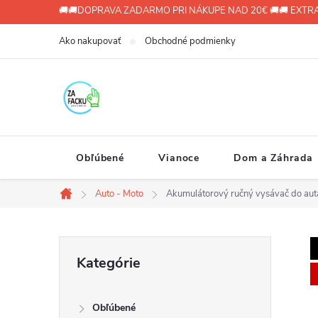
Prejsť
🚚🚚DOPRAVA ZADARMO PRI NÁKUPE NAD 20€ 🚚🚚 EXTRA
na
Ako nakupovať
Obchodné podmienky
obsah
Obľúbené
Vianoce
Dom a Záhrada
Auto - Moto
Akumulátorový ručný vysávač do au
Domov
B
Preskočiť
Kategórie
kategórie
o
Obľúbené