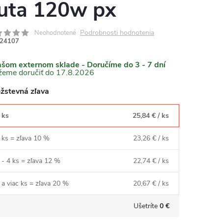
uta 120w px
Podrobnosti hodnotenia
Neohodnotené
24107
RMO
ašom externom sklade - Doručíme do 3 - 7 dní
17.8.2026
žstevná zľava
 ks
25,84 €
/ ks
 ks = zľava 10 %
23,26 €
/ ks
 - 4 ks = zľava 12 %
22,74 €
/ ks
 a viac ks = zľava 20 %
20,67 €
/ ks
Ušetríte
0 €