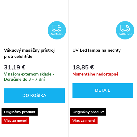
ZADARMO
Z
ZADARMO
ZADARMO
Vákuový masážny prístroj
UV Led lampa na nechty
proti celulitíde
31,19 €
18,85 €
V našom externom sklade -
Momentálne nedostupné
Doručíme do 3 - 7 dní
DETAIL
DO KOŠÍKA
Originálny produkt
Originálny produkt
Viac za menej
Viac za menej