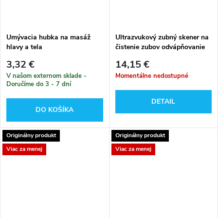
Umývacia hubka na masáž
Ultrazvukový zubný skener na
hlavy a tela
čistenie zubov odvápňovanie
3,32 €
14,15 €
V našom externom sklade -
Momentálne nedostupné
Doručíme do 3 - 7 dní
DETAIL
DO KOŠÍKA
Originálny produkt
Originálny produkt
Viac za menej
Viac za menej