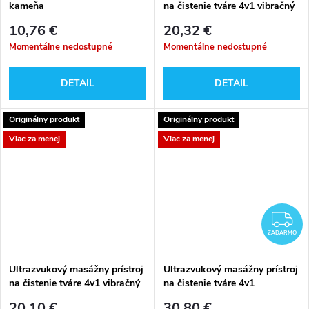
kameňa
na čistenie tváre 4v1 vibračný
4 liftingové režimy
10,76 €
20,32 €
Momentálne nedostupné
Momentálne nedostupné
DETAIL
DETAIL
Originálny produkt
Originálny produkt
Viac za menej
Viac za menej
Z
ZADARMO
Ultrazvukový masážny prístroj
Ultrazvukový masážny prístroj
na čistenie tváre 4v1 vibračný
na čistenie tváre 4v1
4 liftingové režimy
20,10 €
30,80 €