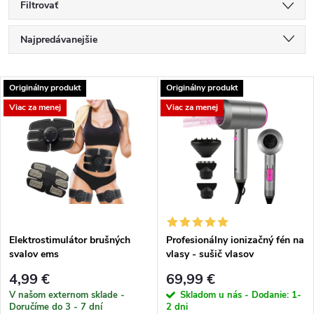
Filtrovať
R
Najpredávanejšie
a
Najlacnejšie
V
Originálny produkt
Originálny produkt
Najdrahšie
d
Viac za menej
Viac za menej
ý
Abecedne
e
p
n
i
i
s
e
Elektrostimulátor brušných
Profesionálny ionizačný fén na
svalov ems
vlasy - sušič vlasov
p
p
4,99 €
69,99 €
r
V našom externom sklade -
Skladom u nás - Dodanie: 1-
Doručíme do 3 - 7 dní
2 dni