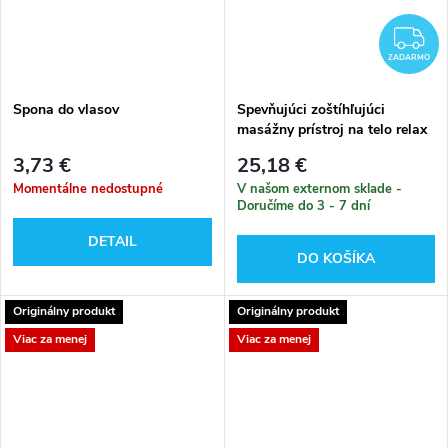
Z
ZADARMO
Spona do vlasov
Spevňujúci zoštíhľujúci
masážny prístroj na telo relax
3,73 €
25,18 €
Momentálne nedostupné
V našom externom sklade -
Doručíme do 3 - 7 dní
DETAIL
DO KOŠÍKA
Originálny produkt
Originálny produkt
Viac za menej
Viac za menej