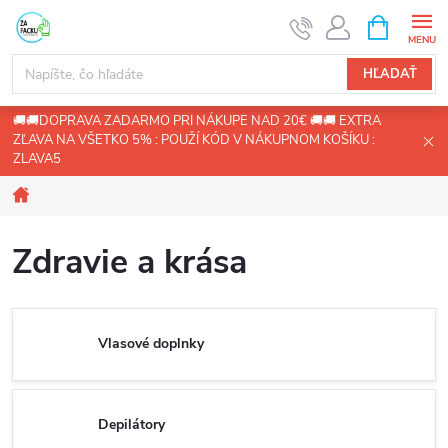
Prejsť
NÁKUPN
KOŠÍK
na
obsah
HĽADAŤ
🚚🚚DOPRAVA ZADARMO PRI NÁKUPE NAD 20€ 🚚🚚 EXTRA
ZĽAVA NA VŠETKO 5% : POUŽÍ KÓD V NÁKUPNOM KOŠÍKU :
ZLAVA5
Domov
Zdravie a krása
Vlasové doplnky
Depilátory