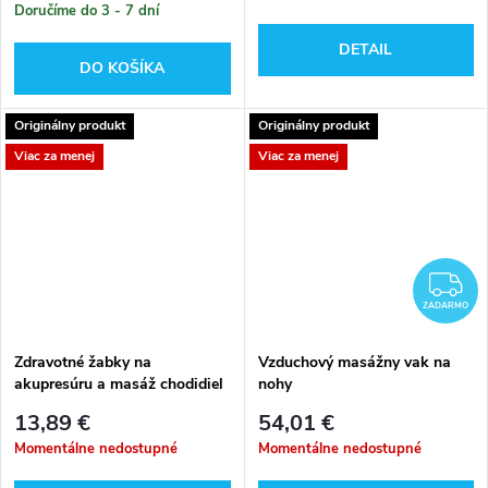
Doručíme do 3 - 7 dní
DETAIL
DO KOŠÍKA
Originálny produkt
Originálny produkt
Viac za menej
Viac za menej
Z
ZADARMO
Zdravotné žabky na
Vzduchový masážny vak na
akupresúru a masáž chodidiel
nohy
38/39
13,89 €
54,01 €
Momentálne nedostupné
Momentálne nedostupné