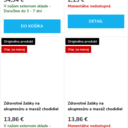
V našom externom sklade -
Momentálne nedostupné
Doručíme do 3 - 7 dní
DETAIL
DO KOŠÍKA
Originálny produkt
Originálny produkt
Viac za menej
Viac za menej
Zdravotné žabky na
Zdravotné žabky na
akupresúru a masáž chodidiel
akupresúru a masáž chodidiel
42/43
40/41
13,86 €
13,86 €
V našom externom sklade -
Momentálne nedostupné