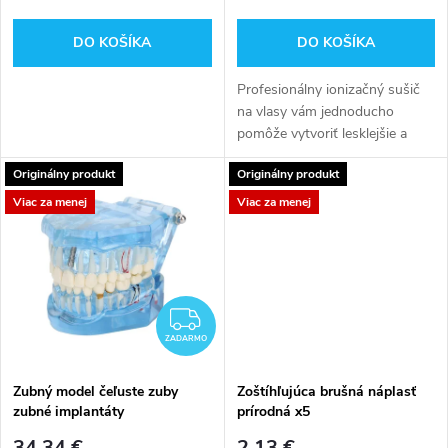
r
o
DO KOŠÍKA
DO KOŠÍKA
o
d
Profesionálny ionizačný sušič
d
na vlasy vám jednoducho
u
pomôže vytvoriť lesklejšie a
u
zdravšie vlasy. Tento sušič
k
Originálny produkt
Originálny produkt
vlasov kombinuje ionizačnú a
k
turmalínovú technológiu...
Viac za menej
Viac za menej
t
t
o
o
ZADARMO
v
ZADARMO
v
Zubný model čeľuste zuby
Zoštíhľujúca brušná náplasť
zubné implantáty
prírodná x5
34,34 €
2,13 €