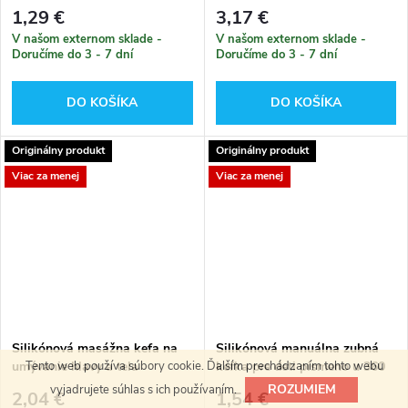
1,29 €
3,17 €
V našom externom sklade -
V našom externom sklade -
Doručíme do 3 - 7 dní
Doručíme do 3 - 7 dní
DO KOŠÍKA
DO KOŠÍKA
Originálny produkt
Originálny produkt
Viac za menej
Viac za menej
Silikónová masážna kefa na
Silikónová manuálna zubná
Tento web používa súbory cookie. Ďalším prechádzaním tohto webu
umývanie hlavy a tela
kefka pre deti písmeno u 360
ROZUMIEM
vyjadrujete súhlas s ich používaním.
2,04 €
1,54 €