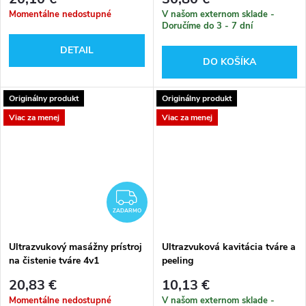
Momentálne nedostupné
V našom externom sklade -
Doručíme do 3 - 7 dní
DETAIL
DO KOŠÍKA
Originálny produkt
Originálny produkt
Viac za menej
Viac za menej
ZADARMO
ZADARMO
Ultrazvukový masážny prístroj
Ultrazvuková kavitácia tváre a
na čistenie tváre 4v1
peeling
20,83 €
10,13 €
Momentálne nedostupné
V našom externom sklade -