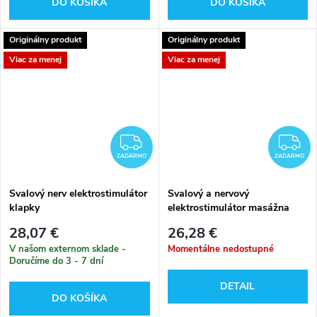
DO KOŠÍKA
DO KOŠÍKA
Originálny produkt
Originálny produkt
Viac za menej
Viac za menej
ZADARMO
Z
ZADARMO
ZADARMO
Svalový nerv elektrostimulátor
Svalový a nervový
klapky
elektrostimulátor masážna
klapka
28,07 €
26,28 €
V našom externom sklade -
Momentálne nedostupné
Doručíme do 3 - 7 dní
DETAIL
DO KOŠÍKA