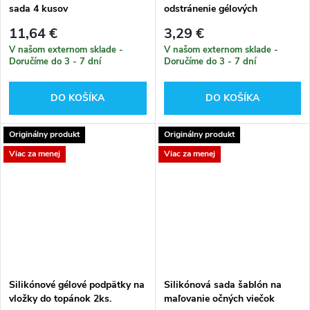
sada 4 kusov
odstránenie gélových
akrylových hybridov
11,64 €
3,29 €
V našom externom sklade -
V našom externom sklade -
Doručíme do 3 - 7 dní
Doručíme do 3 - 7 dní
DO KOŠÍKA
DO KOŠÍKA
Originálny produkt
Originálny produkt
Viac za menej
Viac za menej
Silikónové gélové podpätky na
Silikónová sada šablón na
vložky do topánok 2ks.
maľovanie očných viečok