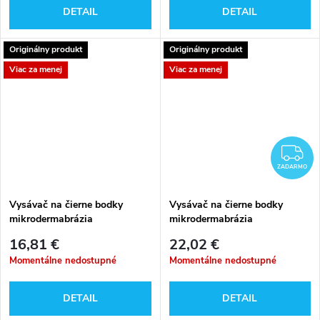
DETAIL
DETAIL
Originálny produkt
Originálny produkt
Viac za menej
Viac za menej
Z
ZADARMO
Vysávač na čierne bodky
Vysávač na čierne bodky
mikrodermabrázia
mikrodermabrázia
16,81 €
22,02 €
Momentálne nedostupné
Momentálne nedostupné
DETAIL
DETAIL