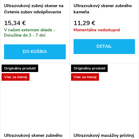
Ultrazvukový zubný skener na
Ultrazvukový skener zubného
čistenie zubov odvápňovanie
kameňa
15,34 €
11,29 €
V našom externom sklade -
Momentálne nedostupné
Doručíme do 3 - 7 dní
DETAIL
DO KOŠÍKA
Originálny produkt
Originálny produkt
Viac za menej
Viac za menej
Ultrazvukový skener zubného
Ultrazvukový masážny prístroj