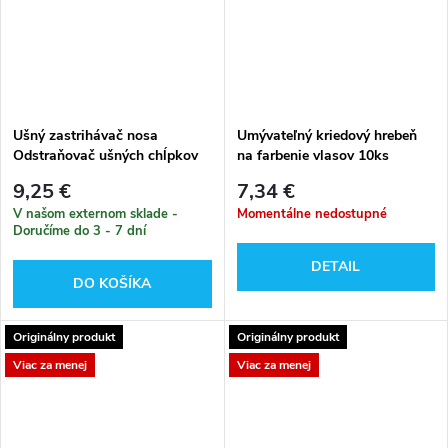
Ušný zastrihávač nosa
Umývateľný kriedový hrebeň
Odstraňovač ušných chĺpkov
na farbenie vlasov 10ks
holiaci strojček
9,25 €
7,34 €
V našom externom sklade -
Momentálne nedostupné
Doručíme do 3 - 7 dní
DETAIL
DO KOŠÍKA
Originálny produkt
Originálny produkt
Viac za menej
Viac za menej