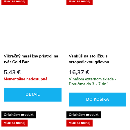
Viac za menej
Viac za menej
Vibračný masážny prístroj na
Vankúš na stoličku s
tvár Gold Bar
ortopedickou gélovou
podložkou
5,43 €
16,37 €
Momentálne nedostupné
V našom externom sklade -
Doručíme do 3 - 7 dní
DETAIL
DO KOŠÍKA
Originálny produkt
Originálny produkt
Viac za menej
Viac za menej