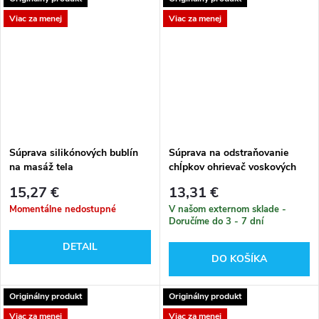
Viac za menej
Viac za menej
Súprava silikónových bublín
Súprava na odstraňovanie
na masáž tela
chĺpkov ohrievač voskových
valčekov
15,27 €
13,31 €
Momentálne nedostupné
V našom externom sklade -
Doručíme do 3 - 7 dní
DETAIL
DO KOŠÍKA
Originálny produkt
Originálny produkt
Viac za menej
Viac za menej