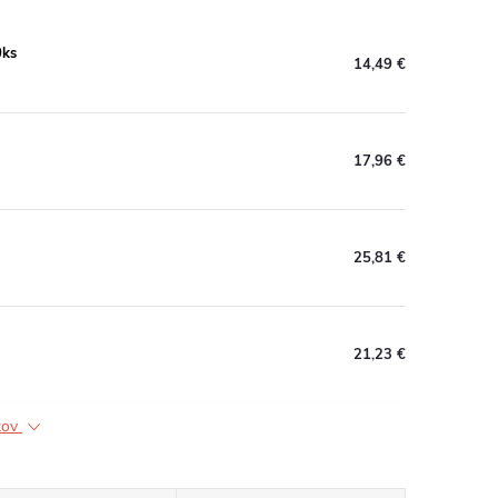
0ks
14,49 €
17,96 €
25,81 €
21,23 €
ktov