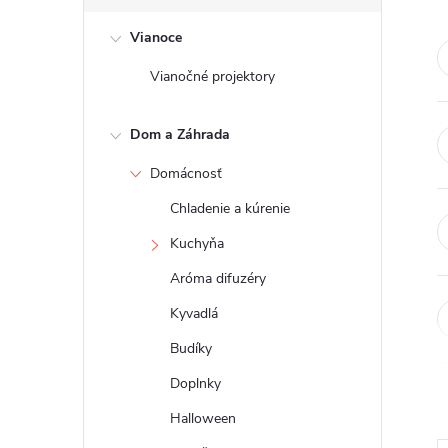
č
Vianoce
n
Vianočné projektory
ý
Dom a Záhrada
p
Domácnosť
a
Chladenie a kúrenie
n
Kuchyňa
Aróma difuzéry
e
Kyvadlá
l
Budíky
Doplnky
Halloween