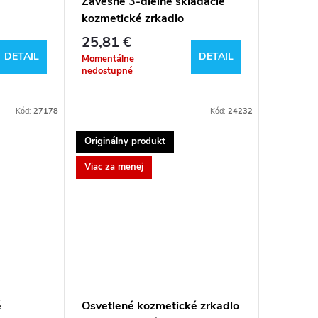
Závesné 3-dielne skladacie
kozmetické zrkadlo
25,81 €
DETAIL
DETAIL
Momentálne
nedostupné
Kód:
27178
Kód:
24232
Originálny produkt
Viac za menej
é
Osvetlené kozmetické zrkadlo