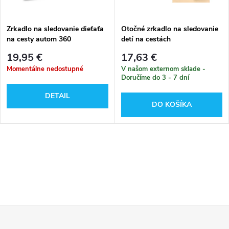
i
s
e
Zrkadlo na sledovanie dieťaťa
Otočné zrkadlo na sledovanie
na cesty autom 360
detí na cestách
p
p
19,95 €
17,63 €
r
Momentálne nedostupné
V našom externom sklade -
Doručíme do 3 - 7 dní
r
o
DETAIL
DO KOŠÍKA
o
d
d
u
O
u
k
v
k
l
t
t
Z
á
o