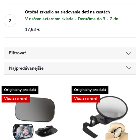
Otočné zrkadlo na sledovanie detí na cestách
V našom externom sklade - Doručíme do 3 - 7 dní
17,63 €
Filtrovať
R
Najpredávanejšie
a
Najlacnejšie
V
Originálny produkt
Originálny produkt
Najdrahšie
d
Viac za menej
Viac za menej
ý
Abecedne
e
p
n
i