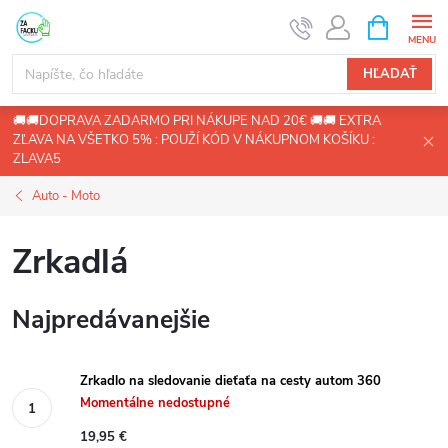
Prejsť
NÁKUPN
KOŠÍK
na
obsah
HĽADAŤ
🚚🚚DOPRAVA ZADARMO PRI NÁKUPE NAD 20€ 🚚🚚 EXTRA
ZĽAVA NA VŠETKO 5% : POUŽÍ KÓD V NÁKUPNOM KOŠÍKU :
ZLAVA5
Auto - Moto
Zrkadlá
Najpredávanejšie
Zrkadlo na sledovanie dieťaťa na cesty autom 360
Momentálne nedostupné
19,95 €