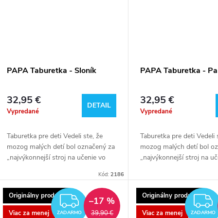
PAPA Taburetka - Sloník
PAPA Taburetka - P
32,95 €
32,95 €
DETAIL
Vypredané
Vypredané
Taburetka pre deti Vedeli ste, že
Taburetka pre deti Vedeli 
mozog malých detí bol označený za
mozog malých detí bol o
„najvýkonnejší stroj na učenie vo
„najvýkonnejší stroj na u
vesmíre“? Takmer okamžite po
vesmíre“? Takmer okamži
Kód:
2186
príchode na svet je pripravený učiť
príchode na svet je pripr
sa...
sa...
Originálny produkt
Originálny produkt
ZADARMO
–17 %
Viac za menej
Viac za menej
39,90 €
ZADARMO
ZADARMO