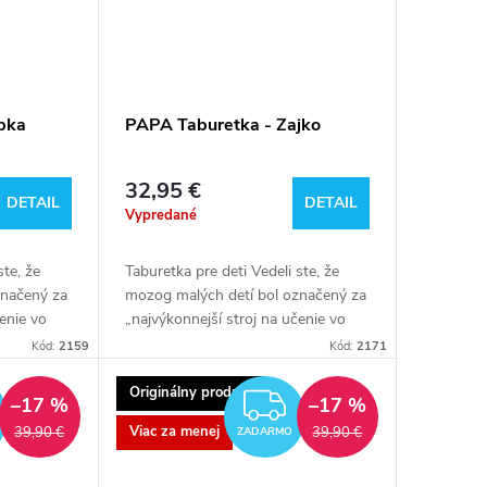
bka
PAPA Taburetka - Zajko
32,95 €
DETAIL
DETAIL
Vypredané
ste, že
Taburetka pre deti Vedeli ste, že
značený za
mozog malých detí bol označený za
čenie vo
„najvýkonnejší stroj na učenie vo
te po
vesmíre“? Takmer okamžite po
Kód:
2159
Kód:
2171
avený učiť
príchode na svet je pripravený učiť
sa...
Originálny produkt
ZADARMO
ZADARMO
–17 %
–17 %
Viac za menej
39,90 €
39,90 €
ZADARMO