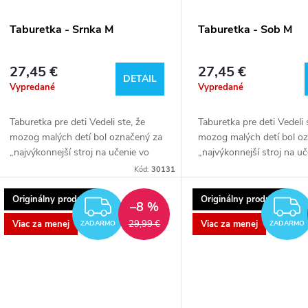
Taburetka - Srnka M
Taburetka - Sob M
27,45 €
27,45 €
DETAIL
Vypredané
Vypredané
Taburetka pre deti Vedeli ste, že
Taburetka pre deti Vedeli 
mozog malých detí bol označený za
mozog malých detí bol o
„najvýkonnejší stroj na učenie vo
„najvýkonnejší stroj na u
vesmíre“? Takmer okamžite po
vesmíre“? Takmer okamži
Kód:
30131
príchode na svet je pripravený učiť
príchode na svet je pripr
sa...
sa...
Originálny produkt
Originálny produkt
ZADARMO
–8 %
Viac za menej
Viac za menej
29,99 €
ZADARMO
ZADARMO