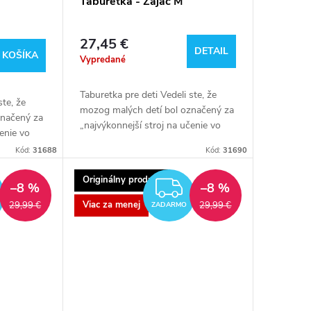
Taburetka - Zajac M
27,45 €
DETAIL
 KOŠÍKA
Vypredané
Taburetka pre deti Vedeli ste, že
ste, že
mozog malých detí bol označený za
značený za
„najvýkonnejší stroj na učenie vo
čenie vo
vesmíre“? Takmer okamžite po
te po
Kód:
31688
Kód:
31690
príchode na svet je pripravený učiť
avený učiť
sa...
Originálny produkt
ZADARMO
ZADARMO
–8 %
–8 %
Viac za menej
29,99 €
29,99 €
ZADARMO