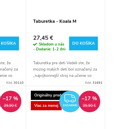
M
Taburetka - Koala M
27,45 €
 KOŠÍKA
DO KOŠÍKA
Skladom u nás
- Dodanie: 1-2 dni
ste, že
Taburetka pre deti Vedeli ste, že
značený za
mozog malých detí bol označený za
čenie vo
„najvýkonnejší stroj na učenie vo
te po
vesmíre“? Takmer okamžite po
Kód:
30110
Kód:
31691
avený učiť
príchode na svet je pripravený učiť
sa...
Originálny produkt
ZADARMO
ZADARMO
–17 %
–17 %
Viac za menej
39,90 €
39,90 €
ZADARMO