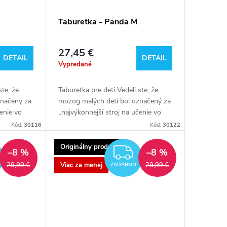
Taburetka - Panda M
27,45 €
DETAIL
DETAIL
Vypredané
ste, že
Taburetka pre deti Vedeli ste, že
značený za
mozog malých detí bol označený za
čenie vo
„najvýkonnejší stroj na učenie vo
te po
vesmíre“? Takmer okamžite po
Kód:
30116
Kód:
30122
avený učiť
príchode na svet je pripravený učiť
sa...
Originálny produkt
ZADARMO
ZADARMO
–8 %
–8 %
Viac za menej
29,99 €
29,99 €
ZADARMO