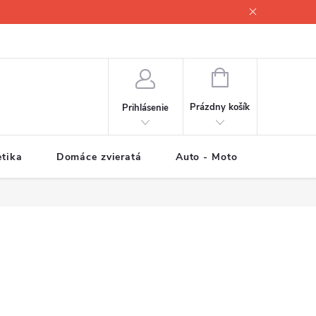
NÁKUPNÝ
KOŠÍK
Prázdny košík
Prihlásenie
tika
Domáce zvieratá
Auto - Moto
Športové