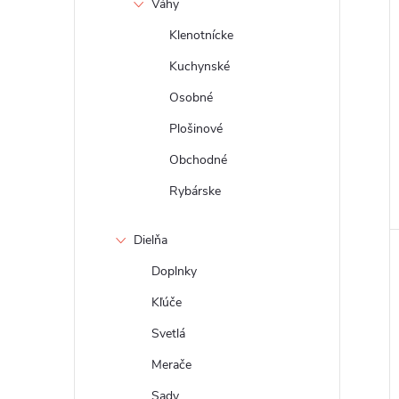
Váhy
Klenotnícke
Kuchynské
Osobné
Plošinové
Obchodné
Rybárske
Dielňa
Doplnky
Kľúče
Svetlá
Merače
Sady