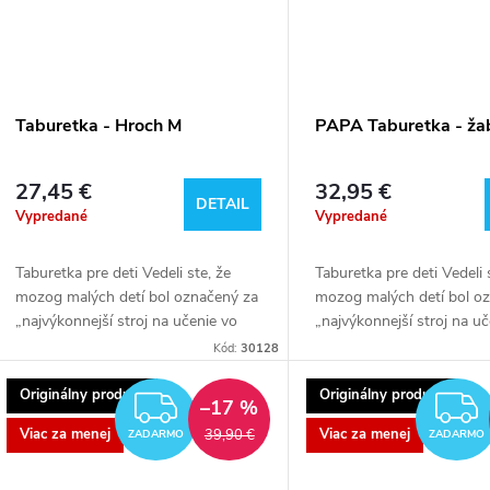
Taburetka - Hroch M
PAPA Taburetka - ža
27,45 €
32,95 €
DETAIL
Vypredané
Vypredané
Taburetka pre deti Vedeli ste, že
Taburetka pre deti Vedeli 
mozog malých detí bol označený za
mozog malých detí bol o
„najvýkonnejší stroj na učenie vo
„najvýkonnejší stroj na u
vesmíre“? Takmer okamžite po
vesmíre“? Takmer okamži
Kód:
30128
príchode na svet je pripravený učiť
príchode na svet je pripr
sa...
sa...
Originálny produkt
Originálny produkt
ZADARMO
–17 %
Viac za menej
Viac za menej
39,90 €
ZADARMO
ZADARMO