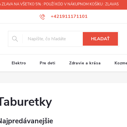
 ZĽAVA NA VŠETKO 5% : POUŽÍ KÓD V NÁKUPNOM KOŠÍKU : ZLAVA5
+421911171101
HĽADAŤ
Elektro
Pre deti
Zdravie a krása
Kozme
Taburetky
Najpredávanejšie