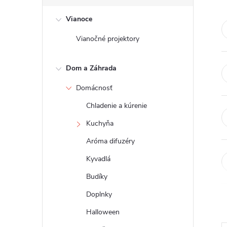
č
Vianoce
n
Vianočné projektory
ý
Dom a Záhrada
p
Domácnosť
a
Chladenie a kúrenie
n
Kuchyňa
Aróma difuzéry
e
Kyvadlá
l
Budíky
Doplnky
Halloween