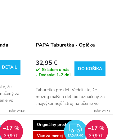
anda
PAPA Taburetka - Opička
32,95 €
DETAIL
DO KOŠÍKA
Skladom u nás
- Dodanie: 1-2 dni
ste, že
Taburetka pre deti Vedeli ste, že
značený za
mozog malých detí bol označený za
čenie vo
„najvýkonnejší stroj na učenie vo
te po
vesmíre“? Takmer okamžite po
Kód:
2168
Kód:
2177
avený učiť
príchode na svet je pripravený učiť
sa...
Originálny produkt
ZADARMO
ZADARMO
–17 %
–17 %
Viac za menej
39,90 €
39,90 €
ZADARMO