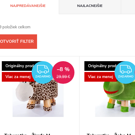
R
NAJPREDÁVANEJŠIE
NAJLACNEJŠIE
a
9
položiek celkom
d
OTVORIŤ FILTER
e
V
n
Originálny produkt
Originálny produkt
ZADARMO
–8 %
ý
Viac za menej
Viac za menej
29,99 €
ZADARMO
ZADARMO
p
e
p
s
r