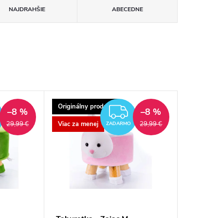
NAJDRAHŠIE
ABECEDNE
Originálny produkt
ZADARMO
ZADARMO
–8 %
–8 %
Viac za menej
29,99 €
29,99 €
ZADARMO