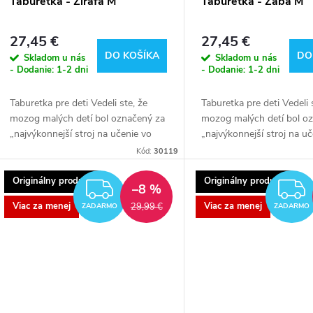
p
o
Taburetka - Žirafa M
Taburetka - Žaba M
r
d
27,45 €
27,45 €
DO KOŠÍKA
DO
Skladom u nás
Skladom u nás
o
u
- Dodanie: 1-2 dni
- Dodanie: 1-2 dni
d
Taburetka pre deti Vedeli ste, že
Taburetka pre deti Vedeli 
k
mozog malých detí bol označený za
mozog malých detí bol o
„najvýkonnejší stroj na učenie vo
„najvýkonnejší stroj na u
u
t
vesmíre“? Takmer okamžite po
vesmíre“? Takmer okamži
Kód:
30119
príchode na svet je pripravený učiť
príchode na svet je pripr
k
o
sa...
sa...
Originálny produkt
Originálny produkt
ZADARMO
–8 %
t
Viac za menej
Viac za menej
29,99 €
ZADARMO
ZADARMO
v
o
v