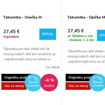
Taburetka - Ovečka M
Taburetka - Opička 
27,45 €
27,45 €
DETAIL
DO
Skladom u nás
Vypredané
- Dodanie: 1-2 dni
Taburetka pre deti Vedeli ste, že
Taburetka pre deti Vedeli 
mozog malých detí bol označený za
mozog malých detí bol o
„najvýkonnejší stroj na učenie vo
„najvýkonnejší stroj na u
vesmíre“? Takmer okamžite po
vesmíre“? Takmer okamži
Kód:
30125
príchode na svet je pripravený učiť
príchode na svet je pripr
sa...
sa...
Originálny produkt
Originálny produkt
ZADARMO
–8 %
Viac za menej
Viac za menej
29,99 €
ZADARMO
ZADARMO