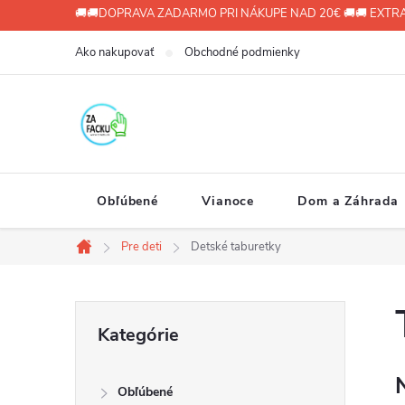
Prejsť
🚚🚚DOPRAVA ZADARMO PRI NÁKUPE NAD 20€ 🚚🚚 EXTRA
na
Ako nakupovať
Obchodné podmienky
obsah
Obľúbené
Vianoce
Dom a Záhrada
Pre deti
Detské taburetky
Domov
B
Preskočiť
Kategórie
kategórie
o
Obľúbené