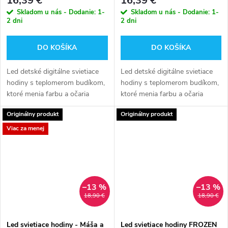
16,39 €
16,39 €
Skladom u nás - Dodanie: 1-
Skladom u nás - Dodanie: 1-
2 dni
2 dni
DO KOŠÍKA
DO KOŠÍKA
Led detské digitálne svietiace
Led detské digitálne svietiace
hodiny s teplomerom budíkom,
hodiny s teplomerom budíkom,
ktoré menia farbu a očaria
ktoré menia farbu a očaria
všetky detské oči.
všetky detské oči.
Originálny produkt
Originálny produkt
Viac za menej
–13 %
–13 %
18,90 €
18,90 €
Led svietiace hodiny - Máša a
Led svietiace hodiny FROZEN