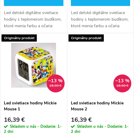
o
d
Led detské digitálne svietiace
Led detské digitálne svietiace
d
hodiny s teplomerom budíkom,
hodiny s teplomerom budíkom,
u
ktoré menia farbu a očaria
ktoré menia farbu a očaria
u
všetky detské oči.
všetky detské oči.
k
Originálny produkt
Originálny produkt
k
t
t
o
o
–13 %
–13 %
v
18,90 €
18,90 €
v
Led svietiace hodiny Mickie
Led svietiace hodiny Mickie
Mouse 1
Mouse 2
16,39 €
16,39 €
Skladom u nás - Dodanie: 1-
Skladom u nás - Dodanie: 1-
2 dni
2 dni