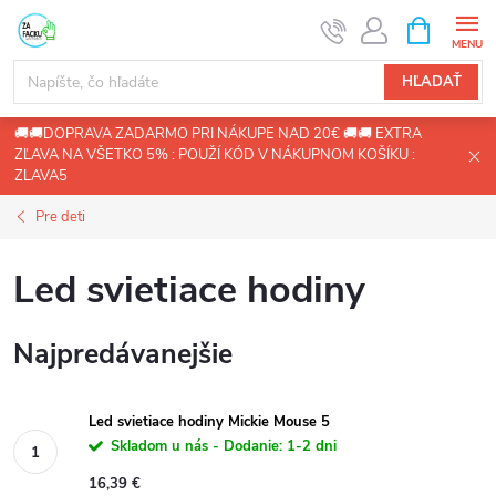
Prejsť
NÁKUPN
KOŠÍK
na
obsah
HĽADAŤ
🚚🚚DOPRAVA ZADARMO PRI NÁKUPE NAD 20€ 🚚🚚 EXTRA
ZĽAVA NA VŠETKO 5% : POUŽÍ KÓD V NÁKUPNOM KOŠÍKU :
ZLAVA5
Pre deti
Led svietiace hodiny
Najpredávanejšie
Led svietiace hodiny Mickie Mouse 5
Skladom u nás - Dodanie: 1-2 dni
16,39 €