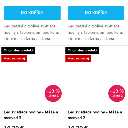
DO KOŠÍKA
DO KOŠÍKA
Led detské digitálne svietiace
Led detské digitálne svietiace
hodiny s teplomerom budíkom,
hodiny s teplomerom budíkom,
ktoré menia farbu a očaria
ktoré menia farbu a očaria
všetky detské oči.
všetky detské oči.
Originálny produkt
Originálny produkt
Viac za menej
Viac za menej
–13 %
–13 %
18,90 €
18,90 €
Led svietiace hodiny - Máša a
Led svietiace hodiny - Máša a
medveď 3
medveď 2