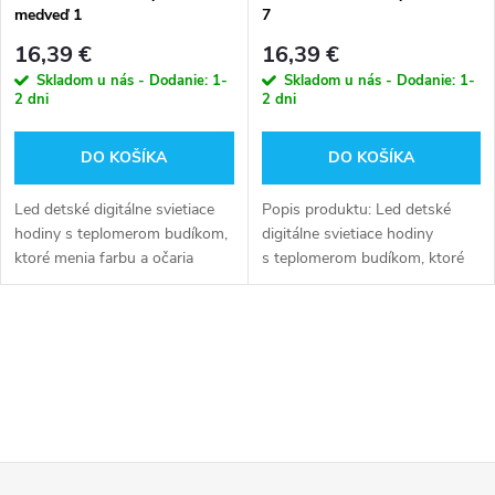
medveď 1
7
16,39 €
16,39 €
Skladom u nás - Dodanie: 1-
Skladom u nás - Dodanie: 1-
2 dni
2 dni
DO KOŠÍKA
DO KOŠÍKA
Led detské digitálne svietiace
Popis produktu: Led detské
hodiny s teplomerom budíkom,
digitálne svietiace hodiny
ktoré menia farbu a očaria
s teplomerom budíkom, ktoré
všetky detské oči.
menia farbu a očaria všetky
detské oči.
O
v
l
Z
á