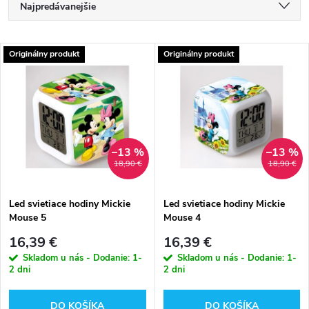
R
Najpredávanejšie
a
Najlacnejšie
V
Originálny produkt
Originálny produkt
Najdrahšie
d
ý
Abecedne
e
p
n
i
–13 %
–13 %
18,90 €
18,90 €
i
s
e
Led svietiace hodiny Mickie
Led svietiace hodiny Mickie
Mouse 5
Mouse 4
p
p
16,39 €
16,39 €
r
Skladom u nás - Dodanie: 1-
Skladom u nás - Dodanie: 1-
2 dni
2 dni
r
o
DO KOŠÍKA
DO KOŠÍKA