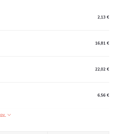
2,13 €
16,81 €
22,02 €
6,56 €
ktov