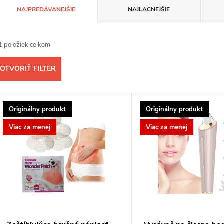
R
NAJPREDÁVANEJŠIE
NAJLACNEJŠIE
a
1
položiek celkom
d
OTVORIŤ FILTER
e
V
n
Originálny produkt
Originálny produkt
ý
Viac za menej
Viac za menej
p
e
p
s
r