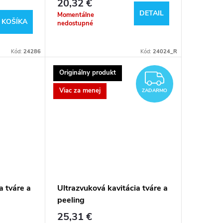
20,32 €
DETAIL
Momentálne
 KOŠÍKA
nedostupné
Kód:
24286
Kód:
24024_R
Originálny produkt
ZADAR
Viac za menej
ZADARMO
a tváre a
Ultrazvuková kavitácia tváre a
peeling
25,31 €