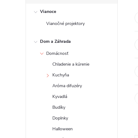
č
Vianoce
n
Vianočné projektory
ý
Dom a Záhrada
p
Domácnosť
a
Chladenie a kúrenie
n
Kuchyňa
Aróma difuzéry
e
Kyvadlá
l
Budíky
Doplnky
Halloween