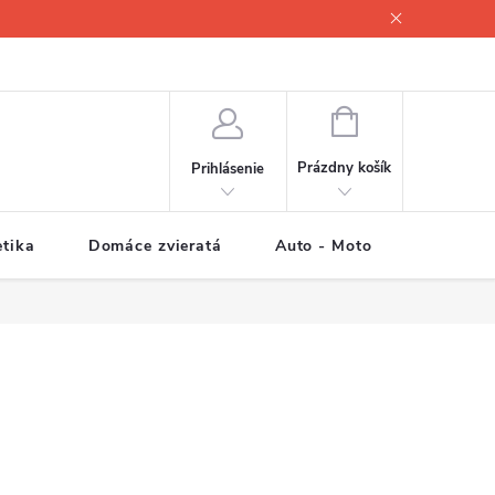
NÁKUPNÝ
KOŠÍK
Prázdny košík
Prihlásenie
tika
Domáce zvieratá
Auto - Moto
Športové