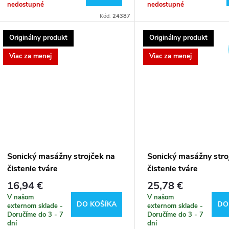
nedostupné
nedostupné
Kód:
24387
Originálny produkt
Originálny produkt
Viac za menej
Viac za menej
Sonický masážny strojček na
Sonický masážny stro
čistenie tváre
čistenie tváre
16,94 €
25,78 €
V našom
V našom
DO KOŠÍKA
DO
externom sklade -
externom sklade -
Doručíme do 3 - 7
Doručíme do 3 - 7
dní
dní