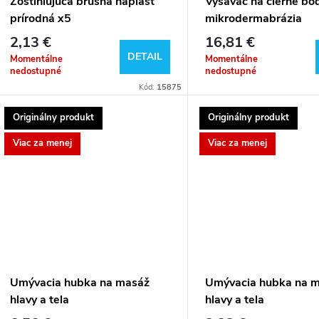
p
o
Zoštíhľujúca brušná náplasť
Vysávač na čierne bo
prírodná x5
mikrodermabrázia
r
d
2,13 €
16,81 €
DETAIL
Momentálne
Momentálne
o
u
nedostupné
nedostupné
Kód:
15875
d
k
Originálny produkt
Originálny produkt
u
t
Viac za menej
Viac za menej
k
o
t
v
o
v
Umývacia hubka na masáž
Umývacia hubka na 
hlavy a tela
hlavy a tela