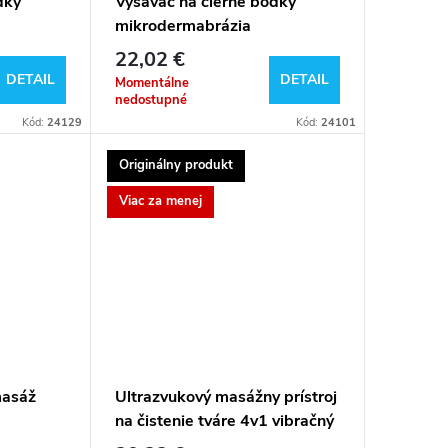
dky
Vysávač na čierne bodky
mikrodermabrázia
22,02 €
DETAIL
DETAIL
Momentálne
nedostupné
Kód:
24129
Kód:
24101
Originálny produkt
Viac za menej
masáž
Ultrazvukový masážny prístroj
na čistenie tváre 4v1 vibračný
4 liftingové režimy