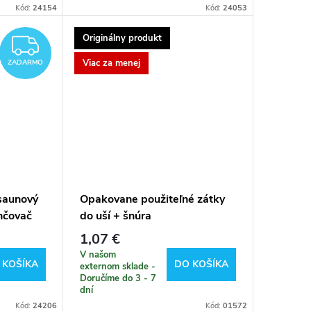
Kód:
24154
Kód:
24053
Originálny produkt
ZADARMO
Viac za menej
ZADARMO
 saunový
Opakovane použiteľné zátky
lhčovač
do uší + šnúra
1,07 €
V našom
 KOŠÍKA
DO KOŠÍKA
externom sklade -
Doručíme do 3 - 7
dní
Kód:
24206
Kód:
01572