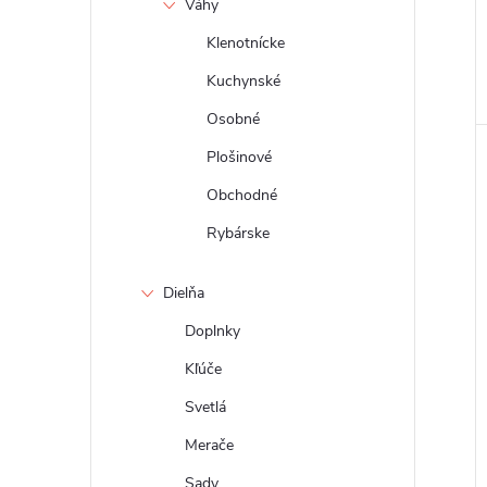
Váhy
Klenotnícke
Kuchynské
Osobné
Plošinové
Obchodné
Rybárske
Dielňa
Doplnky
Kľúče
Svetlá
Merače
Sady