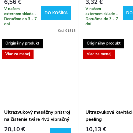
6,56 €
3,32 €
V našom
V našom
DO KOŠÍKA
DO
externom sklade -
externom sklade -
Doručíme do 3 - 7
Doručíme do 3 - 7
dní
dní
Kód:
01813
Originálny produkt
Originálny produkt
Viac za menej
Viac za menej
Ultrazvukový masážny prístroj
Ultrazvuková kavitáci
na čistenie tváre 4v1 vibračný
peeling
4 liftingové režimy
20,10 €
10,13 €