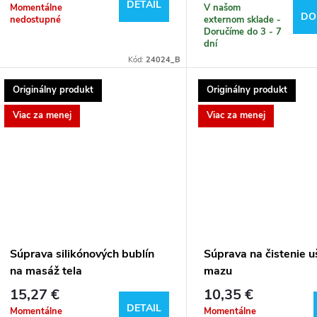
DETAIL
Momentálne
V našom
DO
nedostupné
externom sklade -
Doručíme do 3 - 7
dní
Kód:
24024_B
Originálny produkt
Originálny produkt
Viac za menej
Viac za menej
Súprava silikónových bublín
Súprava na čistenie 
na masáž tela
mazu
15,27 €
10,35 €
DETAIL
Momentálne
Momentálne