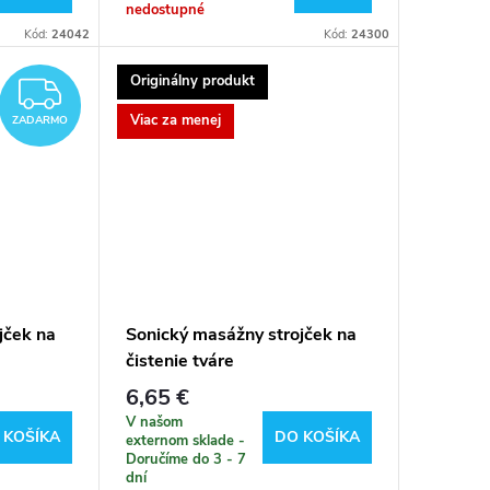
nedostupné
Kód:
24042
Kód:
24300
Originálny produkt
ZADARMO
Viac za menej
ZADARMO
jček na
Sonický masážny strojček na
čistenie tváre
6,65 €
V našom
 KOŠÍKA
DO KOŠÍKA
externom sklade -
Doručíme do 3 - 7
dní