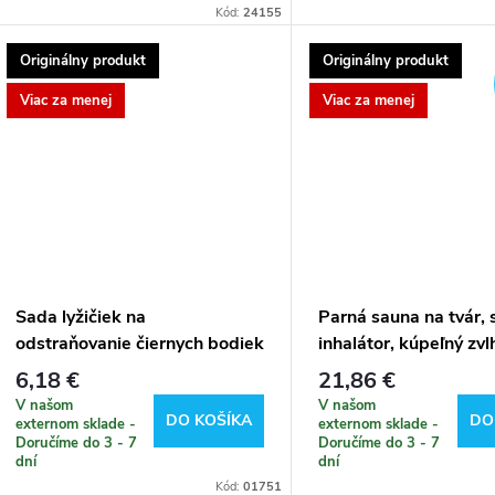
Kód:
24155
Originálny produkt
Originálny produkt
Viac za menej
Viac za menej
Sada lyžičiek na
Parná sauna na tvár,
odstraňovanie čiernych bodiek
inhalátor, kúpeľný zv
x 7
6,18 €
21,86 €
V našom
V našom
DO KOŠÍKA
DO
externom sklade -
externom sklade -
Doručíme do 3 - 7
Doručíme do 3 - 7
dní
dní
Kód:
01751