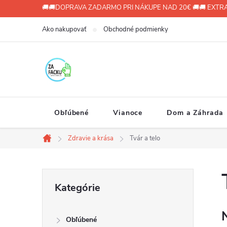
Prejsť
🚚🚚DOPRAVA ZADARMO PRI NÁKUPE NAD 20€ 🚚🚚 EXTRA
na
Ako nakupovať
Obchodné podmienky
obsah
Obľúbené
Vianoce
Dom a Záhrada
Zdravie a krása
Tvár a telo
Domov
B
Preskočiť
Kategórie
kategórie
o
Obľúbené