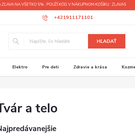
 ZĽAVA NA VŠETKO 5% : POUŽÍ KÓD V NÁKUPNOM KOŠÍKU : ZLAVA5
+421911171101
HĽADAŤ
Elektro
Pre deti
Zdravie a krása
Kozme
Tvár a telo
Najpredávanejšie