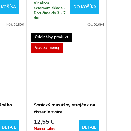
V našom
 KOŠÍKA
DO KOŠÍKA
externom sklade -
Doručíme do 3 - 7
dní
Kód:
01806
Kód:
01694
Originálny produkt
Viac za menej
ušného
Sonický masážny strojček na
čistenie tváre
12,55 €
DETAIL
DETAIL
Momentálne