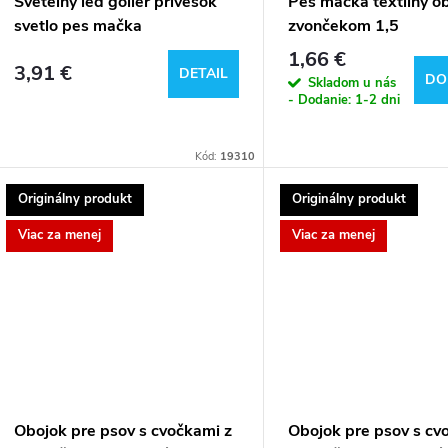
p
o
Svetelný led golier prívesok
Pes mačka textilný o
svetlo pes mačka
zvončekom 1,5
r
d
1,66 €
3,91 €
DETAIL
DO
Skladom u nás
o
u
- Dodanie: 1-2 dni
d
k
Kód:
19310
u
t
Originálny produkt
Originálny produkt
Viac za menej
Viac za menej
k
o
t
v
o
v
Obojok pre psov s cvočkami z
Obojok pre psov s cv