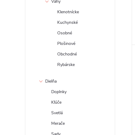
Váhy
Klenotnícke
Kuchynské
Osobné
Plošinové
Obchodné
Rybárske
Dielňa
Doplnky
Kľúče
Svetlá
Merače
Sady