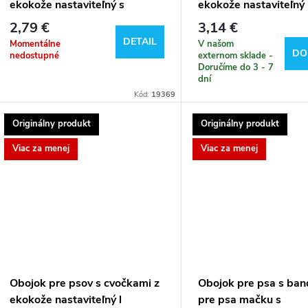
ekokože nastaviteľný s
ekokože nastaviteľný
2,79 €
3,14 €
DETAIL
Momentálne
V našom
DO
nedostupné
externom sklade -
Doručíme do 3 - 7
dní
Kód:
19369
Originálny produkt
Originálny produkt
Viac za menej
Viac za menej
Obojok pre psov s cvočkami z
Obojok pre psa s ba
ekokože nastaviteľný l
pre psa mačku s