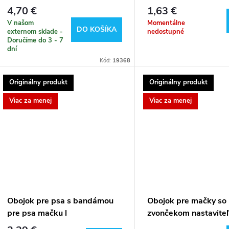
4,70 €
1,63 €
V našom
Momentálne
DO KOŠÍKA
externom sklade -
nedostupné
Doručíme do 3 - 7
dní
Kód:
19368
Originálny produkt
Originálny produkt
Viac za menej
Viac za menej
Obojok pre psa s bandámou
Obojok pre mačky so
pre psa mačku l
zvončekom nastavite
cm