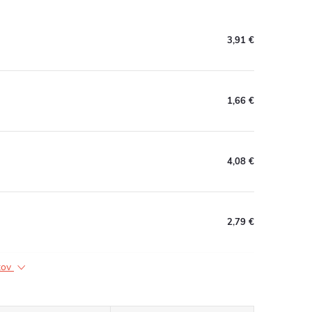
3,91 €
1,66 €
4,08 €
2,79 €
ktov