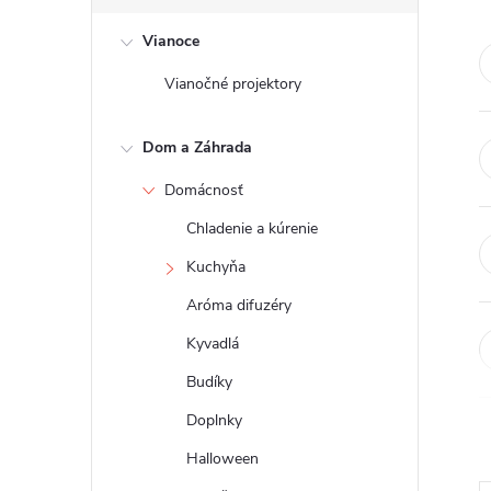
č
Vianoce
n
Vianočné projektory
ý
Dom a Záhrada
p
Domácnosť
a
Chladenie a kúrenie
n
Kuchyňa
Aróma difuzéry
e
Kyvadlá
l
Budíky
Doplnky
Halloween