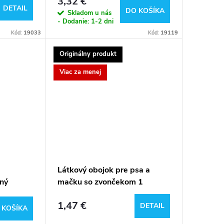
3,32 €
DETAIL
DO KOŠÍKA
Skladom u nás
- Dodanie: 1-2 dni
Kód:
19033
Kód:
19119
Originálny produkt
Viac za menej
Látkový obojok pre psa a
ľný
mačku so zvončekom 1
1,47 €
DETAIL
 KOŠÍKA