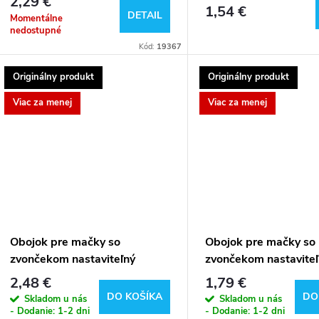
2,29 €
1,54 €
DETAIL
Momentálne
nedostupné
Kód:
19367
Originálny produkt
Originálny produkt
Viac za menej
Viac za menej
Obojok pre mačky so
Obojok pre mačky so
zvončekom nastaviteľný
zvončekom nastavite
2,48 €
1,79 €
DO KOŠÍKA
DO
Skladom u nás
Skladom u nás
- Dodanie: 1-2 dni
- Dodanie: 1-2 dni