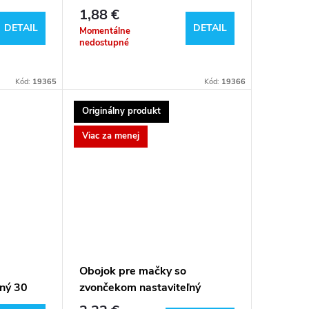
1,88 €
DETAIL
DETAIL
Momentálne
nedostupné
Kód:
19365
Kód:
19366
Originálny produkt
Viac za menej
Obojok pre mačky so
ľný 30
zvončekom nastaviteľný