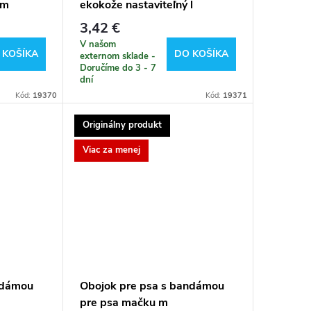
 m
ekokože nastaviteľný l
3,42 €
V našom
 KOŠÍKA
DO KOŠÍKA
externom sklade -
Doručíme do 3 - 7
dní
Kód:
19370
Kód:
19371
Originálny produkt
Viac za menej
ndámou
Obojok pre psa s bandámou
pre psa mačku m