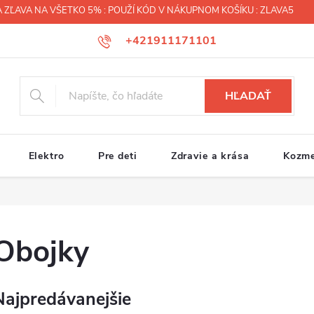
 ZĽAVA NA VŠETKO 5% : POUŽÍ KÓD V NÁKUPNOM KOŠÍKU : ZLAVA5
+421911171101
HĽADAŤ
Elektro
Pre deti
Zdravie a krása
Kozme
Obojky
Najpredávanejšie