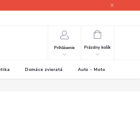
NÁKUPNÝ
KOŠÍK
Prázdny košík
Prihlásenie
tika
Domáce zvieratá
Auto - Moto
Športové