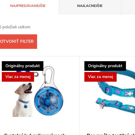
R
NAJPREDÁVANEJŠIE
NAJLACNEJŠIE
a
5
položiek celkom
d
OTVORIŤ FILTER
e
V
n
Originálny produkt
Originálny produkt
ý
Viac za menej
Viac za menej
p
e
p
s
r