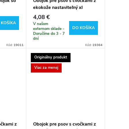
bojok so
Obojok pre psov s cvočkami z
ekokože nastaviteľný xl
4,08 €
 KOŠÍKA
V našom
DO KOŠÍKA
externom sklade -
Doručíme do 3 - 7
dní
Kód:
19011
Kód:
19364
Originálny produkt
Viac za menej
očkami z
Obojok pre psov s cvočkami z