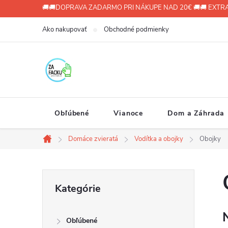
Prejsť
🚚🚚DOPRAVA ZADARMO PRI NÁKUPE NAD 20€ 🚚🚚 EXTRA
na
Ako nakupovať
Obchodné podmienky
obsah
Obľúbené
Vianoce
Dom a Záhrada
Domáce zvieratá
Vodítka a obojky
Obojky
Domov
B
Preskočiť
Kategórie
kategórie
o
Obľúbené