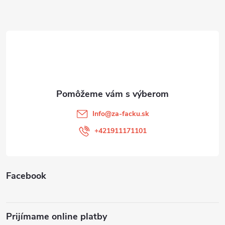
Z
á
p
ä
t
Info
@
za-facku.sk
i
+421911171101
e
Facebook
Prijímame online platby