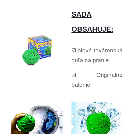
SADA
OBSAHUJE:
☑️ Nová továrenská
guľa na pranie
☑️ Originálne
balenie