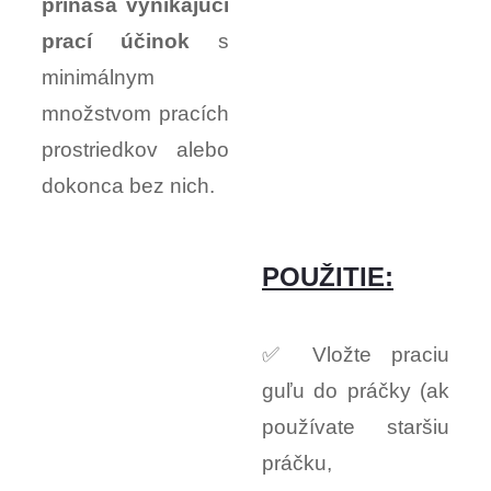
prináša vynikajúci
prací účinok
s
minimálnym
množstvom pracích
prostriedkov alebo
dokonca bez nich.
POUŽITIE:
✅ Vložte praciu
guľu do práčky (ak
používate staršiu
práčku,