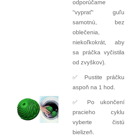
odporúčame
"vyprať" guľu
samotnú, bez
oblečenia,
niekoľkokrát, aby
sa práčka vyčistila
od zvyškov).
✅ Pustite práčku
aspoň na 1 hod.
✅ Po ukončení
pracieho cyklu
vyberte čistú
bielizeň.