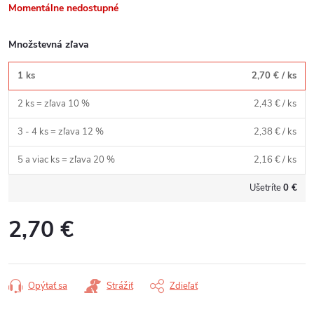
Momentálne nedostupné
Množstevná zľava
1 ks
2,70 €
/ ks
2 ks = zľava 10 %
2,43 €
/ ks
3 - 4 ks = zľava 12 %
2,38 €
/ ks
5 a viac ks = zľava 20 %
2,16 €
/ ks
Ušetríte
0 €
2,70 €
Jednotková
cena:
Opýtať sa
Strážiť
Zdieľať