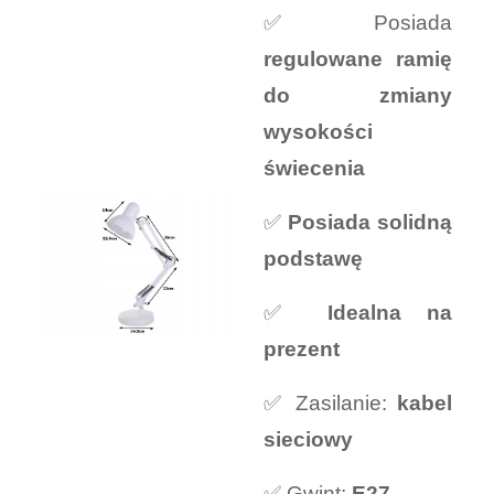
✅ Posiada
regulowane ramię
do zmiany
wysokości
świecenia
✅
Posiada solidną
podstawę
✅
Idealna na
prezent
✅ Zasilanie:
kabel
sieciowy
✅ Gwint:
E27