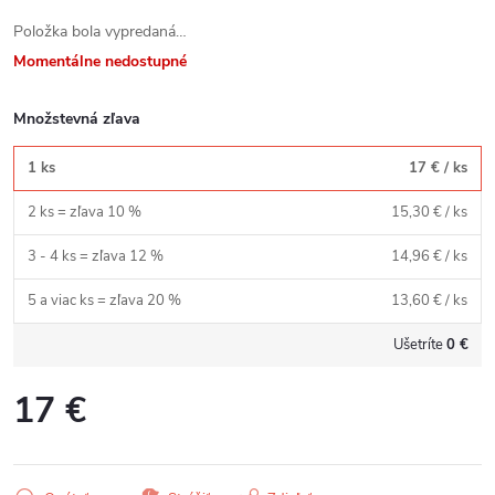
Položka bola vypredaná…
Momentálne nedostupné
Množstevná zľava
1 ks
17 €
/ ks
2 ks = zľava 10 %
15,30 €
/ ks
3 - 4 ks = zľava 12 %
14,96 €
/ ks
5 a viac ks = zľava 20 %
13,60 €
/ ks
Ušetríte
0 €
17 €
Jednotková
cena: