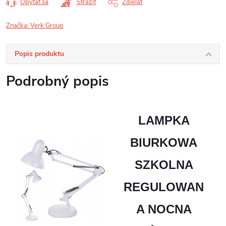
Opýtať sa
Strážiť
Zdieľať
Značka:
Verk Group
Popis produktu
Podrobný popis
LAMPKA
BIURKOWA
SZKOLNA
REGULOWAN
A NOCNA