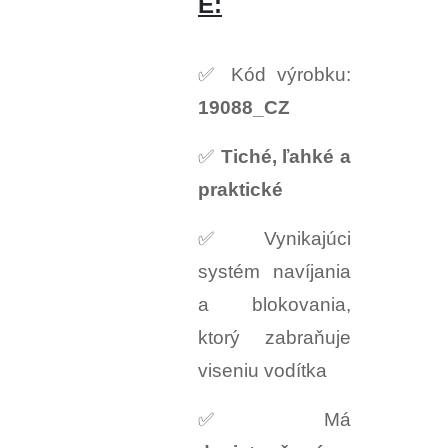
E:
✅ Kód výrobku:
19088_CZ
✅
Tiché, ľahké a
praktické
✅ Vynikajúci
systém navíjania
a blokovania,
ktorý zabraňuje
viseniu vodítka
✅ Má