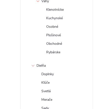
Váhy
Klenotnícke
Kuchynské
Osobné
Plošinové
Obchodné
Rybárske
Dielňa
Doplnky
Kľúče
Svetlá
Merače
Sady