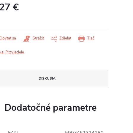
,27 €
otková
:
Opýtať sa
Strážiť
Zdieľať
Tlač
ka:
Przyjaciele
DISKUSIA
Dodatočné parametre
EAN
:
5907451314180