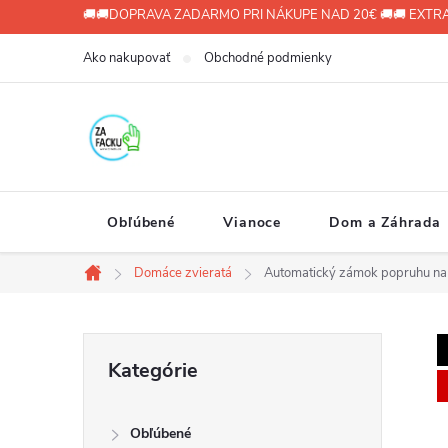
Prejsť
🚚🚚DOPRAVA ZADARMO PRI NÁKUPE NAD 20€ 🚚🚚 EXTRA
na
Ako nakupovať
Obchodné podmienky
obsah
Obľúbené
Vianoce
Dom a Záhrada
Domáce zvieratá
Automatický zámok popruhu na
Domov
B
Preskočiť
Kategórie
kategórie
o
Obľúbené