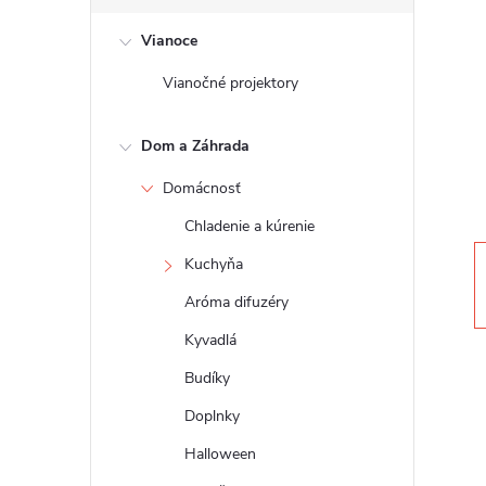
č
Vianoce
n
Vianočné projektory
ý
Dom a Záhrada
p
Domácnosť
a
Chladenie a kúrenie
n
Kuchyňa
Aróma difuzéry
e
Kyvadlá
l
Budíky
Doplnky
Halloween