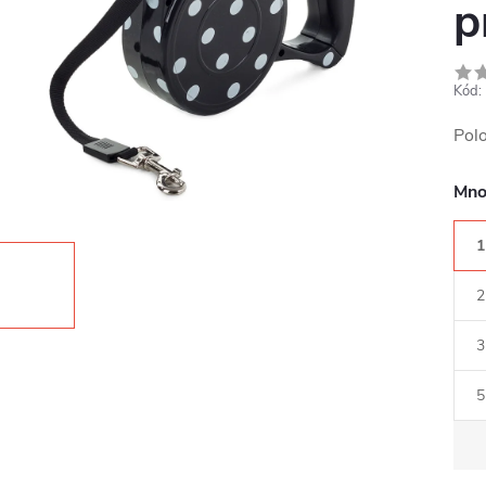
p
Kód:
Pol
Mno
1
2
3
5