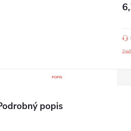
6
Jedn
cena
Znač
POPIS
Podrobný popis