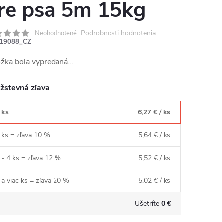
re psa 5m 15kg
Podrobnosti hodnotenia
Neohodnotené
19088_CZ
ožka bola vypredaná…
žstevná zľava
 ks
6,27 €
/ ks
 ks = zľava 10 %
5,64 €
/ ks
 - 4 ks = zľava 12 %
5,52 €
/ ks
 a viac ks = zľava 20 %
5,02 €
/ ks
Ušetríte
0 €