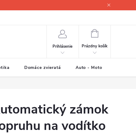
NÁKUPNÝ
KOŠÍK
Prázdny košík
Prihlásenie
tika
Domáce zvieratá
Auto - Moto
Športové
utomatický zámok
opruhu na vodítko