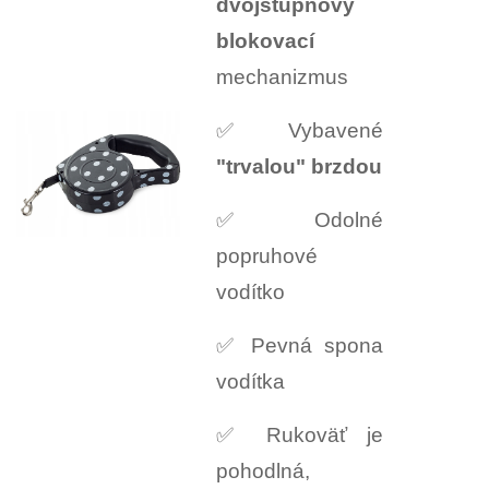
dvojstupňový
blokovací
mechanizmus
✅ Vybavené
"trvalou" brzdou
✅ Odolné
popruhové
vodítko
✅ Pevná spona
vodítka
✅ Rukoväť je
pohodlná,