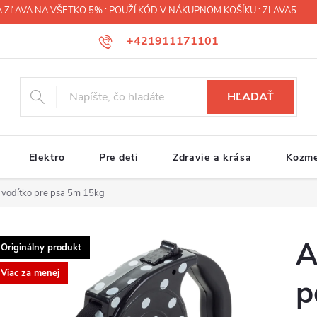
 ZĽAVA NA VŠETKO 5% : POUŽÍ KÓD V NÁKUPNOM KOŠÍKU : ZLAVA5
+421911171101
HĽADAŤ
Elektro
Pre deti
Zdravie a krása
Kozme
 vodítko pre psa 5m 15kg
A
Originálny produkt
Viac za menej
p