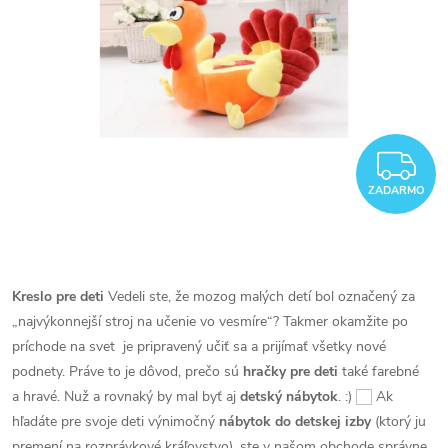
Z
ZADARMO
Kreslo pre deti
Vedeli ste, že mozog malých detí bol označený za
„najvýkonnejší stroj na učenie vo vesmíre“? Takmer okamžite po
príchode na svet je pripravený učiť sa a prijímať všetky nové
podnety. Práve to je dôvod, prečo sú
hračky pre deti
také farebné
a hravé. Nuž a rovnaký by mal byť aj
detský nábytok
. :)
Ak
hľadáte pre svoje deti výnimočný
nábytok do detskej izby
(ktorý ju
premení na rozprávkové kráľovstvo), ste v našom obchode správne.