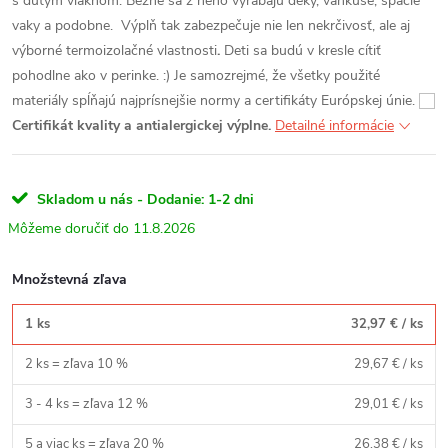
s dutým vláknom. Bežne sa z neho vyrábajú deky, vankúše, spacie
vaky a podobne. Výplň tak zabezpečuje nie len nekrčivosť, ale aj
výborné termoizolačné vlastnosti
.
Deti sa budú v kresle cítiť
pohodlne ako v perinke. :)
Je samozrejmé, že všetky použité
materiály spĺňajú najprísnejšie normy a certifikáty Európskej únie.
Certifikát kvality a antialergickej výplne.
Detailné informácie
Skladom u nás - Dodanie: 1-2 dni
11.8.2026
Množstevná zľava
1 ks
32,97 €
/ ks
2 ks = zľava 10 %
29,67 €
/ ks
3 - 4 ks = zľava 12 %
29,01 €
/ ks
5 a viac ks = zľava 20 %
26,38 €
/ ks