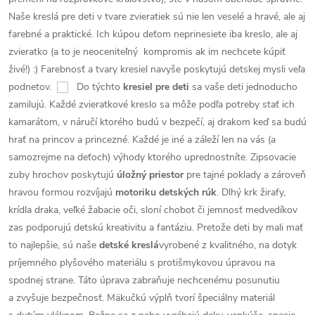
Naše kreslá pre deti v tvare zvieratiek sú nie len veselé a hravé, ale aj
farebné a praktické. Ich kúpou deťom neprinesiete iba kreslo, ale aj
zvieratko (a to je neoceniteľný kompromis ak im nechcete kúpiť
živé!) :) Farebnosť a tvary kresiel navyše poskytujú detskej mysli veľa
podnetov.
Do týchto
kresiel
pre deti
sa vaše deti jednoducho
zamilujú. Každé zvieratkové kreslo sa môže podľa potreby stať ich
kamarátom, v náručí ktorého budú v bezpečí, aj drakom keď sa budú
hrať na princov a princezné. Každé je iné a záleží len na vás (a
samozrejme na deťoch) výhody ktorého uprednostníte. Zipsovacie
zuby hrochov poskytujú
úložný priestor
pre tajné poklady a zároveň
hravou formou rozvíjajú
motoriku detských rúk
. Dlhý krk žirafy,
krídla draka, veľké žabacie oči, sloní chobot či jemnosť medvedíkov
zas podporujú detskú kreativitu a fantáziu.
Pretože deti by mali mať
to najlepšie, sú naše
detské kreslá
vyrobené z kvalitného, na dotyk
príjemného plyšového materiálu s protišmykovou úpravou na
spodnej strane. Táto úprava zabraňuje nechcenému posunutiu
a zvyšuje bezpečnosť. Mäkučkú výplň tvorí špeciálny materiál