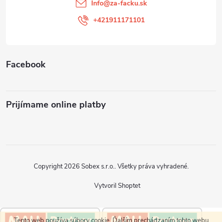
t
Info
@
za-facku.sk
i
+421911171101
e
Facebook
Prijímame online platby
Copyright 2026
Sobex s.r.o.
. Všetky práva vyhradené.
Vytvoril Shoptet
Tento web používa súbory cookie. Ďalším prechádzaním tohto webu