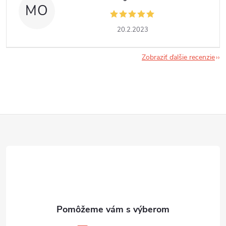
MO
20.2.2023
Zobraziť ďalšie recenzie
Z
á
p
ä