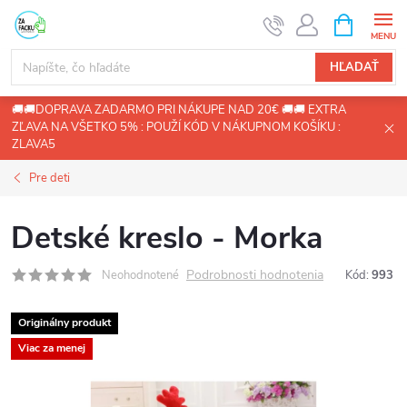
Prejsť
NÁKUPN
KOŠÍK
na
obsah
HĽADAŤ
🚚🚚DOPRAVA ZADARMO PRI NÁKUPE NAD 20€ 🚚🚚 EXTRA
ZĽAVA NA VŠETKO 5% : POUŽÍ KÓD V NÁKUPNOM KOŠÍKU :
ZLAVA5
Pre deti
Detské kreslo - Morka
Podrobnosti hodnotenia
Neohodnotené
Kód:
993
Originálny produkt
Viac za menej