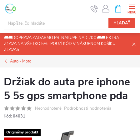
Prejsť
NÁKUPN
KOŠÍK
na
obsah
HĽADAŤ
🚚🚚DOPRAVA ZADARMO PRI NÁKUPE NAD 20€ 🚚🚚 EXTRA
ZĽAVA NA VŠETKO 5% : POUŽÍ KÓD V NÁKUPNOM KOŠÍKU :
ZLAVA5
Auto - Moto
Držiak do auta pre iphone
5 5s gps smartphone pda
Podrobnosti hodnotenia
Neohodnotené
Kód:
04031
Originálny produkt