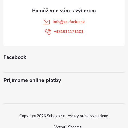
ä
t
Info
@
za-facku.sk
i
+421911171101
e
Facebook
Prijímame online platby
Copyright 2026
Sobex s.r.o.
. Všetky práva vyhradené.
Vytvoril Shoptet