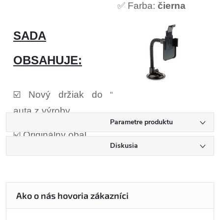
✅ Farba:
čierna
SADA
OBSAHUJE:
☑️ Nový držiak do
"
auta z výroby
Parametre produktu
☑️ Originálny obal
Diskusia