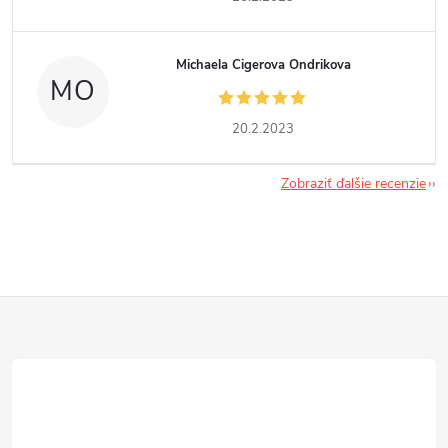
Michaela Cigerova Ondrikova
MO
20.2.2023
Zobraziť ďalšie recenzie
Z
á
p