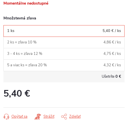
Momentálne nedostupné
Množstevná zľava
1 ks
5,40 €
/ ks
2 ks = zľava 10 %
4,86 €
/ ks
3 - 4 ks = zľava 12 %
4,75 €
/ ks
5 a viac ks = zľava 20 %
4,32 €
/ ks
Ušetríte
0 €
5,40 €
Jednotková
cena:
Opýtať sa
Strážiť
Zdieľať