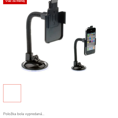
Viac za menej
Položka bola vypredaná…