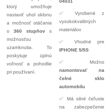
04031
ktorý umožňuje
✅ Vyrobené z
nastaviť uhol sklonu
vysokokvalitných
a možnosť otáčania
materiálov
o
360 stupňov
s
možnosťou
✅ Vhodné pre
uzamknutia. To
IPHONE 5/5S
poskytuje úplnú
✅ Možno
voľnosť a pohodlie
namontovať na
pri používaní.
čelné sklo
automobilu
✅ Má silné čeľuste
na zabezpečenie