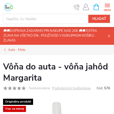
Prejsť
NÁKUPN
KOŠÍK
na
obsah
HĽADAŤ
🚚🚚DOPRAVA ZADARMO PRI NÁKUPE NAD 20€ 🚚🚚 EXTRA
ZĽAVA NA VŠETKO 5% : POUŽÍ KÓD V NÁKUPNOM KOŠÍKU :
ZLAVA5
Auto - Moto
Vôňa do auta - vôňa jahôd
Margarita
Podrobnosti hodnotenia
Neohodnotené
Kód:
576
Originálny produkt
Viac za menej