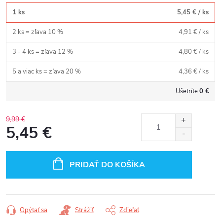
1 ks
5,45 €
/ ks
2 ks = zľava 10 %
4,91 €
/ ks
3 - 4 ks = zľava 12 %
4,80 €
/ ks
5 a viac ks = zľava 20 %
4,36 €
/ ks
Ušetríte
0 €
9,99 €
5,45 €
Jednotková
cena:
PRIDAŤ DO KOŠÍKA
Opýtať sa
Strážiť
Zdieľať