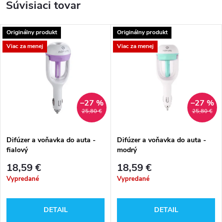
Súvisiaci tovar
Originálny produkt
Originálny produkt
Viac za menej
Viac za menej
–27 %
–27 %
25,80 €
25,80 €
Difúzer a voňavka do auta -
Difúzer a voňavka do auta -
fialový
modrý
18,59 €
18,59 €
Vypredané
Vypredané
DETAIL
DETAIL