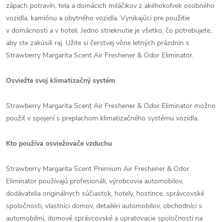
zápach potravín, tela a domácich miláčikov z akéhokoľvek osobného
vozidla, kamiónu a obytného vozidla. Vynikajúci pre použitie
v domácnosti a v hoteli. Jedno strieknutie je všetko, čo potrebujete,
aby ste zakúsili raj. Užite si čerstvej vône letných prázdnin s
Strawberry Margarita Scent Air Freshener & Odor Eliminator.
Osviežte svoj klimatizačný systém
Strawberry Margarita Scent Air Freshener & Odor Eliminator možno
použiť v spojení s preplachom klimatizačného systému vozidla.
Kto používa osviežovače vzduchu
Strawberry Margarita Scent Premium Air Freshener & Odor
Eliminator používajú profesionáli, výrobcovia automobilov,
dodávatelia originálnych súčiastok, hotely, hostince, správcovské
spoločnosti, vlastníci domov, detailéri automobilov, obchodníci s
automobilmi, domové správcovské a upratovacie spoločnosti na