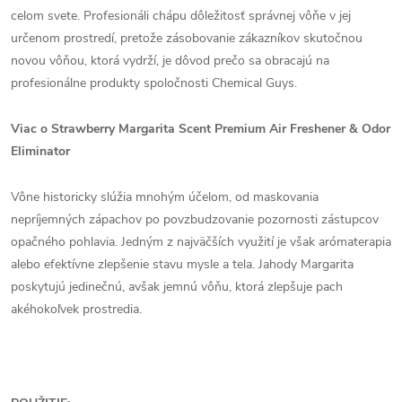
celom svete. Profesionáli chápu dôležitosť správnej vôňe v jej
určenom prostredí, pretože zásobovanie zákazníkov skutočnou
novou vôňou, ktorá vydrží, je dôvod prečo sa obracajú na
profesionálne produkty spoločnosti Chemical Guys.
Viac o Strawberry Margarita Scent Premium Air Freshener & Odor
Eliminator
Vône historicky slúžia mnohým účelom, od maskovania
nepríjemných zápachov po povzbudzovanie pozornosti zástupcov
opačného pohlavia. Jedným z najväčších využití je však arómaterapia
alebo efektívne zlepšenie stavu mysle a tela. Jahody Margarita
poskytujú jedinečnú, avšak jemnú vôňu, ktorá zlepšuje pach
akéhokoľvek prostredia.