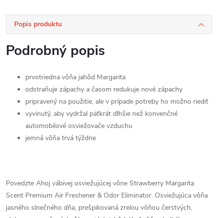
Popis produktu
Podrobný popis
prvotriedna vôňa jahôd Margarita
odstraňuje zápachy a časom redukuje nové zápachy
pripravený na použitie, ale v prípade potreby ho možno riediť
vyvinutý, aby vydržal päťkrát dlhšie než konvenčné
automobilové osviežovače vzduchu
jemná vôňa trvá týždne
Povedzte Ahoj vábivej osviežujúcej vône Strawberry Margarita
Scent Premium Air Freshener & Odor Eliminator. Osviežujúca vôňa
jasného slnečného dňa, prešpikovaná zrelou vôňou čerstvých,