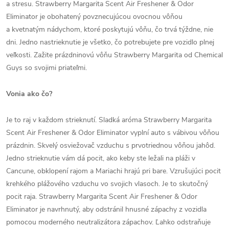
a stresu. Strawberry Margarita Scent Air Freshener & Odor
Eliminator je obohatený povznecujúcou ovocnou vôňou
a kvetnatým nádychom, ktoré poskytujú vôňu, čo trvá týždne, nie
dni. Jedno nastrieknutie je všetko, čo potrebujete pre vozidlo plnej
veľkosti. Zažite prázdninovú vôňu Strawberry Margarita od Chemical
Guys so svojimi priateľmi.
Vonia ako čo?
Je to raj v každom strieknutí. Sladká aróma Strawberry Margarita
Scent Air Freshener & Odor Eliminator vyplní auto s vábivou vôňou
prázdnin. Skvelý osviežovač vzduchu s prvotriednou vôňou jahôd.
Jedno strieknutie vám dá pocit, ako keby ste ležali na pláži v
Cancune, obklopení rajom a Mariachi hrajú pri bare. Vzrušujúci pocit
krehkého plážového vzduchu vo svojich vlasoch. Je to skutočný
pocit raja. Strawberry Margarita Scent Air Freshener & Odor
Eliminator je navrhnutý, aby odstránil hnusné zápachy z vozidla
pomocou moderného neutralizátora zápachov. Ľahko odstraňuje