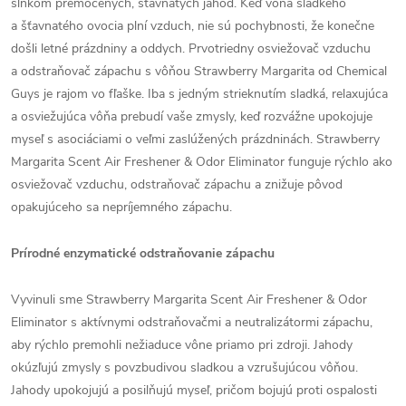
slnkom premočených, šťavnatých jahôd. Keď vôňa sladkého
a šťavnatého ovocia plní vzduch, nie sú pochybnosti, že konečne
došli letné prázdniny a oddych. Prvotriedny osviežovač vzduchu
a odstraňovač zápachu s vôňou Strawberry Margarita od Chemical
Guys je rajom vo fľaške. Iba s jedným strieknutím sladká, relaxujúca
a osviežujúca vôňa prebudí vaše zmysly, keď rozvážne upokojuje
myseľ s asociáciami o veľmi zaslúžených prázdninách. Strawberry
Margarita Scent Air Freshener & Odor Eliminator funguje rýchlo ako
osviežovač vzduchu, odstraňovač zápachu a znižuje pôvod
opakujúceho sa nepríjemného zápachu.
Prírodné enzymatické odstraňovanie zápachu
Vyvinuli sme Strawberry Margarita Scent Air Freshener & Odor
Eliminator s aktívnymi odstraňovačmi a neutralizátormi zápachu,
aby rýchlo premohli nežiaduce vône priamo pri zdroji. Jahody
okúzľujú zmysly s povzbudivou sladkou a vzrušujúcou vôňou.
Jahody upokojujú a posilňujú myseľ, pričom bojujú proti ospalosti