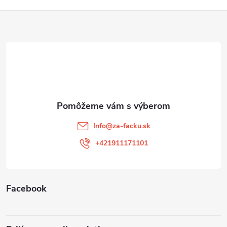
Z
á
p
ä
t
Info
@
za-facku.sk
i
+421911171101
e
Facebook