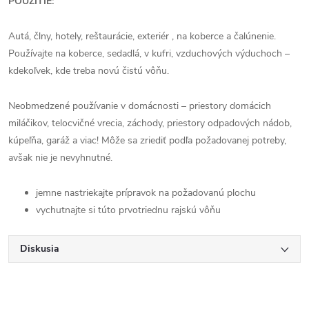
POUŽITIE:
Autá, člny, hotely, reštaurácie, exteriér , na koberce a čalúnenie.
Používajte na koberce, sedadlá, v kufri, vzduchových výduchoch –
kdekoľvek, kde treba novú čistú vôňu.
Neobmedzené používanie v domácnosti – priestory domácich
miláčikov, telocvičné vrecia, záchody, priestory odpadových nádob,
kúpeľňa, garáž a viac! Môže sa zriediť podľa požadovanej potreby,
avšak nie je nevyhnutné.
jemne nastriekajte prípravok na požadovanú plochu
vychutnajte si túto prvotriednu rajskú vôňu
Diskusia