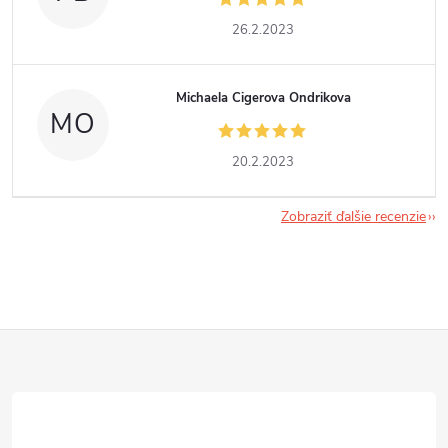
26.2.2023
Michaela Cigerova Ondrikova
MO
20.2.2023
Zobraziť ďalšie recenzie
Z
á