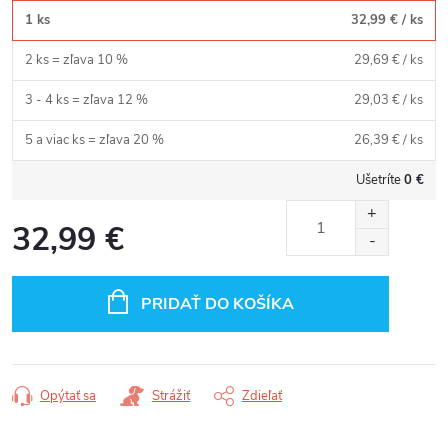
1 ks
32,99 €
/ ks
2 ks = zľava 10 %
29,69 €
/ ks
3 - 4 ks = zľava 12 %
29,03 €
/ ks
5 a viac ks = zľava 20 %
26,39 €
/ ks
Ušetríte
0 €
32,99 €
Jednotková
cena:
PRIDAŤ DO KOŠÍKA
Opýtať sa
Strážiť
Zdieľať