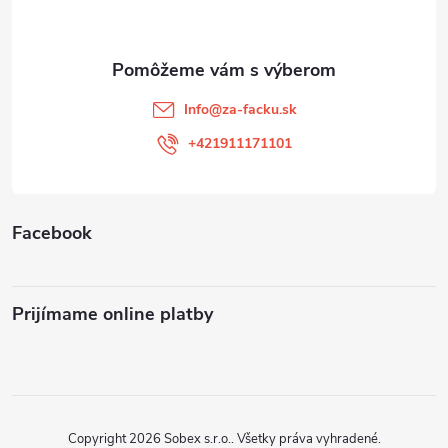
p
ä
t
Info
@
za-facku.sk
i
+421911171101
e
Facebook
Prijímame online platby
Copyright 2026
Sobex s.r.o.
. Všetky práva vyhradené.