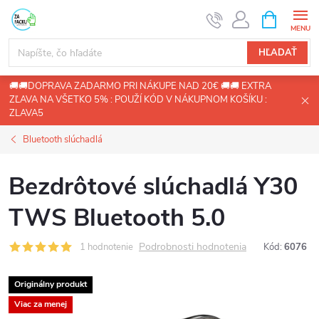
Prejsť
NÁKUPN
KOŠÍK
na
obsah
HĽADAŤ
🚚🚚DOPRAVA ZADARMO PRI NÁKUPE NAD 20€ 🚚🚚 EXTRA
ZĽAVA NA VŠETKO 5% : POUŽÍ KÓD V NÁKUPNOM KOŠÍKU :
ZLAVA5
Bluetooth slúchadlá
Bezdrôtové slúchadlá Y30
TWS Bluetooth 5.0
Podrobnosti hodnotenia
1 hodnotenie
Kód:
6076
Originálny produkt
Viac za menej