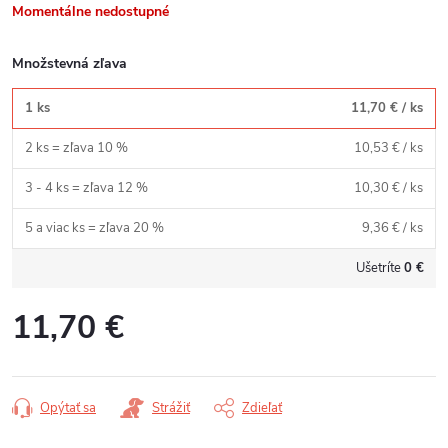
Momentálne nedostupné
Množstevná zľava
1 ks
11,70 €
/ ks
2 ks = zľava 10 %
10,53 €
/ ks
3 - 4 ks = zľava 12 %
10,30 €
/ ks
5 a viac ks = zľava 20 %
9,36 €
/ ks
Ušetríte
0 €
11,70 €
Jednotková
cena:
Opýtať sa
Strážiť
Zdieľať