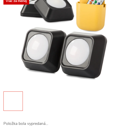
Viac za menej
Položka bola vypredaná…