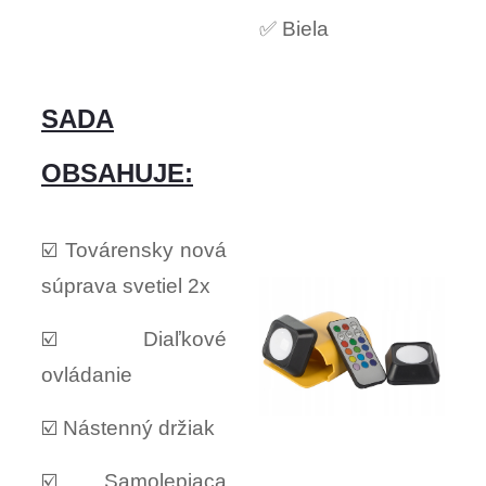
✅ Biela
SADA
OBSAHUJE:
☑️ Továrensky nová
súprava svetiel 2x
☑️ Diaľkové
ovládanie
☑️ Nástenný držiak
☑️ Samolepiaca