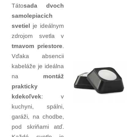
Táto
sada dvoch
samolepiacich
svetiel
je ideálnym
zdrojom svetla v
tmavom priestore
.
Vďaka absencii
kabeláže je ideálna
na
montáž
prakticky
kdekoľvek
: v
kuchyni, spálni,
garáži, na chodbe,
pod skriňami atď.
Každé svetlo je