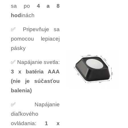
sa po
4 a 8
hod
inách
✅ Pripevňuje sa
pomocou lepiacej
pásky
✅ Napájanie svetla:
3 x batéria AAA
(nie je súčasťou
balenia)
✅ Napájanie
diaľkového
ovládania:
1 x