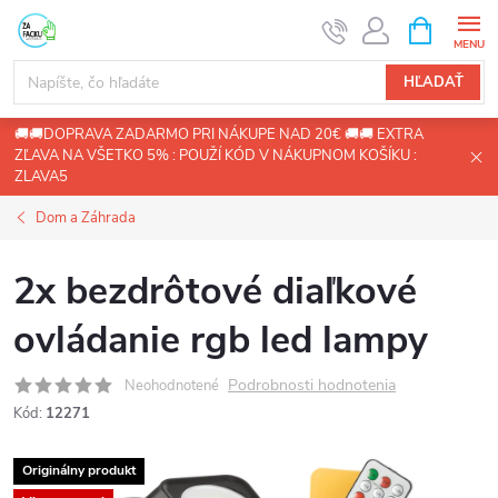
Prejsť
NÁKUPN
KOŠÍK
na
obsah
HĽADAŤ
🚚🚚DOPRAVA ZADARMO PRI NÁKUPE NAD 20€ 🚚🚚 EXTRA
ZĽAVA NA VŠETKO 5% : POUŽÍ KÓD V NÁKUPNOM KOŠÍKU :
ZLAVA5
Dom a Záhrada
2x bezdrôtové diaľkové
ovládanie rgb led lampy
Podrobnosti hodnotenia
Neohodnotené
Kód:
12271
Originálny produkt