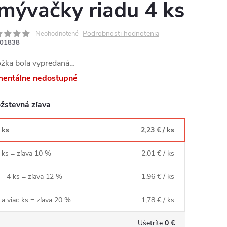
mývačky riadu 4 ks
Podrobnosti hodnotenia
Neohodnotené
01838
ožka bola vypredaná…
entálne nedostupné
žstevná zľava
 ks
2,23 €
/ ks
 ks = zľava 10 %
2,01 €
/ ks
 - 4 ks = zľava 12 %
1,96 €
/ ks
 a viac ks = zľava 20 %
1,78 €
/ ks
Ušetríte
0 €