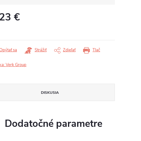
,23 €
otková
:
Opýtať sa
Strážiť
Zdieľať
Tlač
ka:
Verk Group
DISKUSIA
Dodatočné parametre