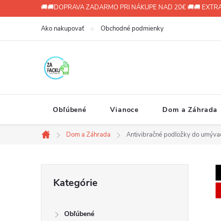
Prejsť
🚚🚚DOPRAVA ZADARMO PRI NÁKUPE NAD 20€ 🚚🚚 EXTRA
na
Ako nakupovať
Obchodné podmienky
obsah
Obľúbené
Vianoce
Dom a Záhrada
Dom a Záhrada
Antivibračné podložky do umývač
Domov
B
Preskočiť
Kategórie
kategórie
o
Obľúbené