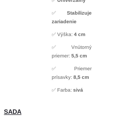
✅
Univerzálny
✅
Stabilizuje
zariadenie
✅ Výška:
4 cm
✅ Vnútorný
priemer:
5,5 cm
✅ Priemer
prísavky:
8,5 cm
✅ Farba:
sivá
SADA