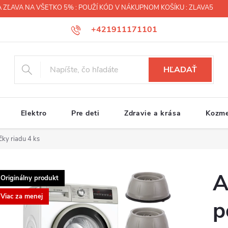
 ZĽAVA NA VŠETKO 5% : POUŽÍ KÓD V NÁKUPNOM KOŠÍKU : ZLAVA5
+421911171101
HĽADAŤ
Elektro
Pre deti
Zdravie a krása
Kozme
ky riadu 4 ks
A
Originálny produkt
Viac za menej
p