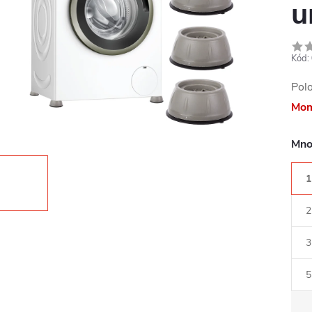
u
Kód:
Pol
Mom
Mno
1
2
3
5