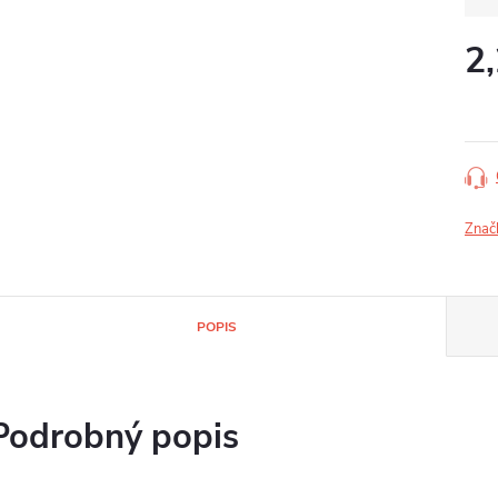
2
Jedn
cena
Znač
POPIS
Podrobný popis