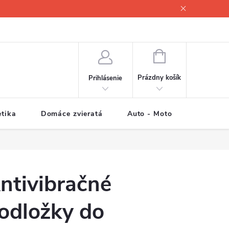
NÁKUPNÝ
KOŠÍK
Prázdny košík
Prihlásenie
tika
Domáce zvieratá
Auto - Moto
Športové
ntivibračné
odložky do