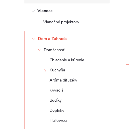
č
Vianoce
n
Vianočné projektory
ý
Dom a Záhrada
p
Domácnosť
a
Chladenie a kúrenie
n
Kuchyňa
Aróma difuzéry
e
Kyvadlá
l
Budíky
Doplnky
Halloween