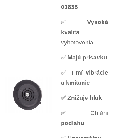
01838
✅
Vysoká
kvalita
vyhotovenia
✅
Majú prísavku
✅
Tlmí vibrácie
a kmitanie
✅
Znižuje hluk
✅ Chráni
podlahu