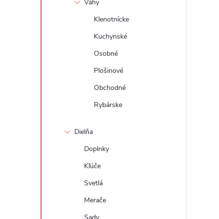
Váhy
Klenotnícke
Kuchynské
Osobné
Plošinové
Obchodné
Rybárske
Dielňa
Doplnky
Kľúče
Svetlá
Merače
Sady