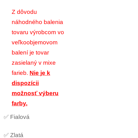
Z dôvodu
náhodného balenia
tovaru výrobcom vo
veľkoobjemovom
balení je tovar
zasielaný v mixe
farieb.
Nie je k
dispozícii
možnosť výberu
farby.
✅ Fialová
✅ Zlatá