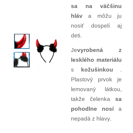
sa na väčšinu
hláv
a môžu ju
nosiť dospelí aj
deti.
Je
vyrobená z
lesklého materiálu
s
kožušinkou
.
Plastový prvok je
lemovaný látkou,
takže čelenka
sa
pohodlne nosí
a
nepadá z hlavy.