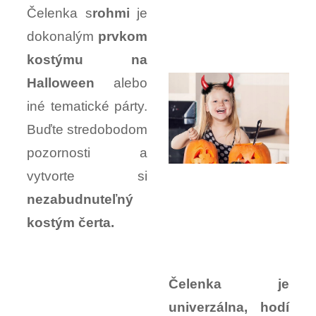
Čelenka s
rohmi
je
dokonalým
prvkom
kostýmu na
Halloween
alebo
iné tematické párty.
Buďte stredobodom
pozornosti a
vytvorte si
nezabudnuteľný
kostým čerta.
Čelenka je
univerzálna, hodí