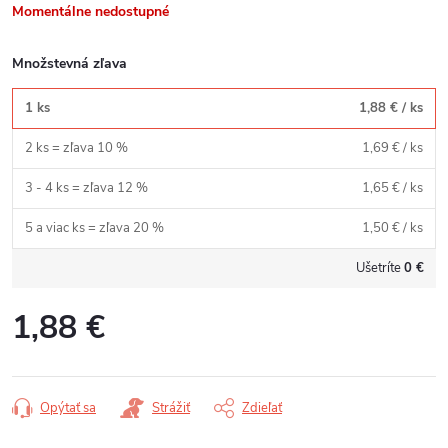
Momentálne nedostupné
Množstevná zľava
1 ks
1,88 €
/ ks
2 ks = zľava 10 %
1,69 €
/ ks
3 - 4 ks = zľava 12 %
1,65 €
/ ks
5 a viac ks = zľava 20 %
1,50 €
/ ks
Ušetríte
0 €
1,88 €
Jednotková
cena:
Opýtať sa
Strážiť
Zdieľať