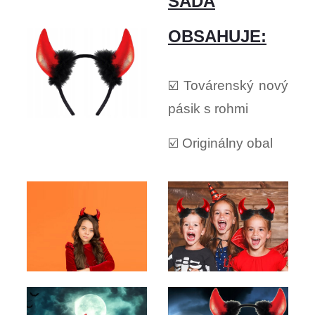
SADA
OBSAHUJE:
☑️ Továrenský nový
pásik s rohmi
☑️ Originálny obal