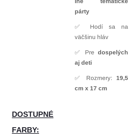
iné tematické
párty
✅ Hodí sa na
väčšinu hláv
✅ Pre
dospelých
aj deti
✅ Rozmery:
19,5
cm x 17 cm
DOSTUPNÉ
FARBY: