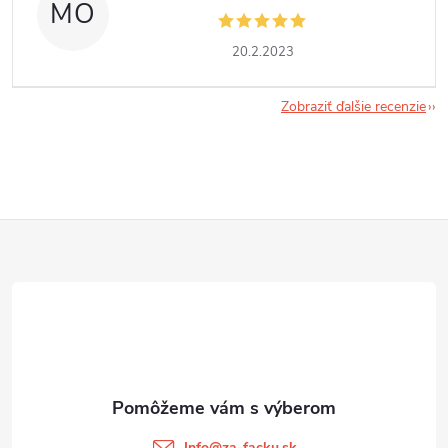
MO
20.2.2023
Zobraziť ďalšie recenzie
Z
á
p
ä
t
Info
@
za-facku.sk