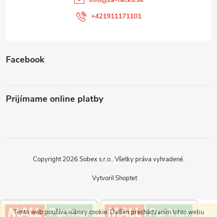
i
+421911171101
e
Facebook
Prijímame online platby
Copyright 2026
Sobex s.r.o.
. Všetky práva vyhradené.
Vytvoril Shoptet
Tento web používa súbory cookie. Ďalším prechádzaním tohto webu