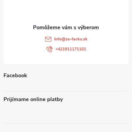
p
ä
t
Info
@
za-facku.sk
i
+421911171101
e
Facebook
Prijímame online platby