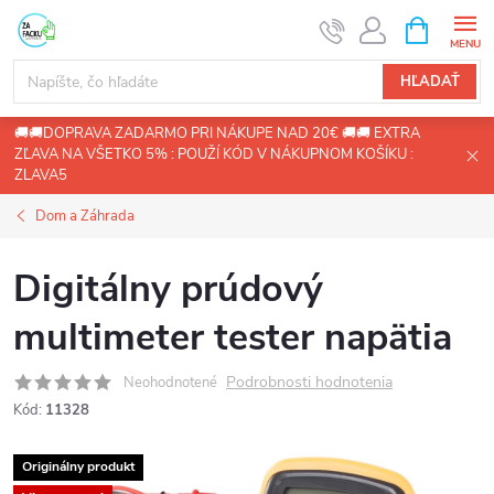
Prejsť
NÁKUPN
KOŠÍK
na
obsah
HĽADAŤ
🚚🚚DOPRAVA ZADARMO PRI NÁKUPE NAD 20€ 🚚🚚 EXTRA
ZĽAVA NA VŠETKO 5% : POUŽÍ KÓD V NÁKUPNOM KOŠÍKU :
ZLAVA5
Dom a Záhrada
Digitálny prúdový
multimeter tester napätia
Podrobnosti hodnotenia
Neohodnotené
Kód:
11328
Originálny produkt