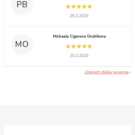
PB
26.2.2023
Michaela Cigerova Ondrikova
MO
20.2.2023
Zobraziť ďalšie recenzie
Z
á