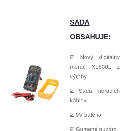
SADA
OBSAHUJE:
☑️ Nový digitálny
merač XL830L z
výroby
☑️ Sada meracích
káblov
☑️ 9V batéria
☑️ Gumené puzdro