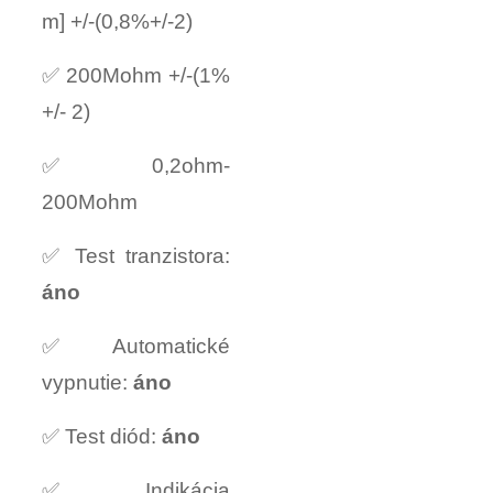
m] +/-(0,8%+/-2)
✅ 200Mohm +/-(1%
+/- 2)
✅ 0,2ohm-
200Mohm
✅ Test tranzistora:
áno
✅ Automatické
vypnutie:
áno
✅ Test diód:
áno
✅ Indikácia