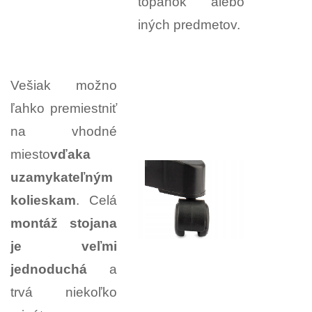
topánok alebo
iných predmetov.
Vešiak možno
ľahko premiestniť
na vhodné
miesto
vďaka
uzamykateľným
kolieskam
. Celá
montáž stojana
je veľmi
jednoduchá
a
trvá niekoľko