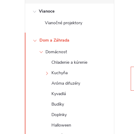
č
Vianoce
n
Vianočné projektory
ý
Dom a Záhrada
p
Domácnosť
a
Chladenie a kúrenie
n
Kuchyňa
Aróma difuzéry
e
Kyvadlá
l
Budíky
Doplnky
Halloween