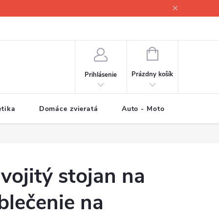
NÁKUPNÝ
KOŠÍK
Prázdny košík
Prihlásenie
tika
Domáce zvieratá
Auto - Moto
Športové
vojitý stojan na
blečenie na