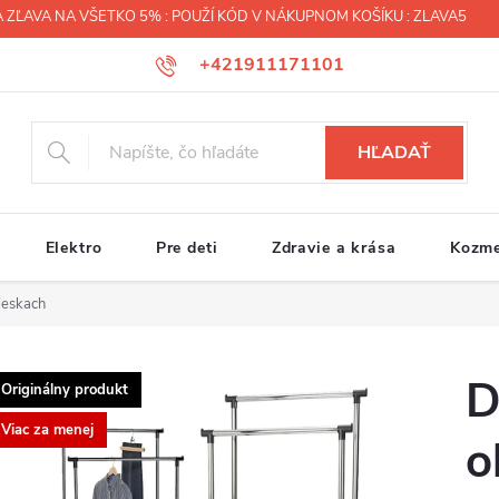
 ZĽAVA NA VŠETKO 5% : POUŽÍ KÓD V NÁKUPNOM KOŠÍKU : ZLAVA5
+421911171101
HĽADAŤ
Elektro
Pre deti
Zdravie a krása
Kozme
lieskach
D
Originálny produkt
Viac za menej
o