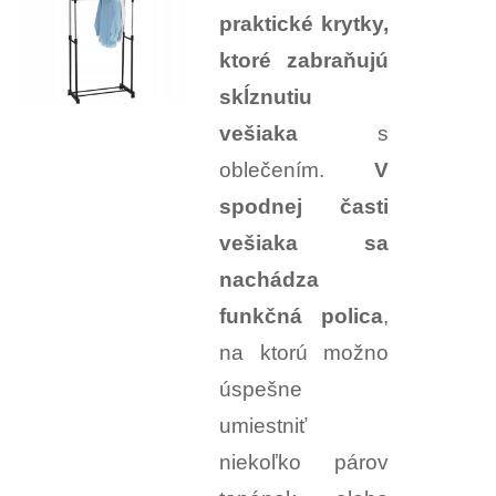
praktické krytky,
ktoré zabraňujú
skĺznutiu
vešiaka
s
oblečením.
V
spodnej časti
vešiaka sa
nachádza
funkčná polica
,
na ktorú možno
úspešne
umiestniť
niekoľko párov