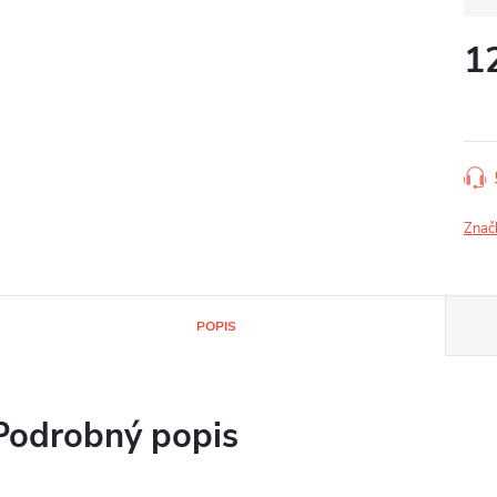
1
Jedn
cena
Znač
POPIS
Podrobný popis