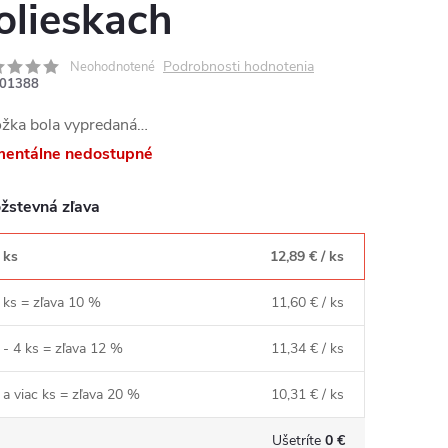
olieskach
Podrobnosti hodnotenia
Neohodnotené
01388
ožka bola vypredaná…
entálne nedostupné
žstevná zľava
 ks
12,89 €
/ ks
 ks = zľava 10 %
11,60 €
/ ks
 - 4 ks = zľava 12 %
11,34 €
/ ks
 a viac ks = zľava 20 %
10,31 €
/ ks
Ušetríte
0 €