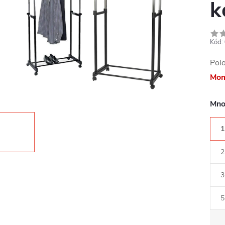
k
Kód:
Pol
Mom
Mno
1
2
3
5