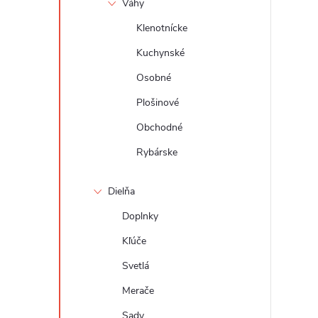
Váhy
Klenotnícke
Kuchynské
Osobné
Plošinové
Obchodné
Rybárske
Dielňa
Doplnky
Kľúče
Svetlá
Merače
Sady