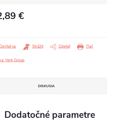
2,89 €
otková
:
Opýtať sa
Strážiť
Zdieľať
Tlač
ka:
Verk Group
DISKUSIA
Dodatočné parametre