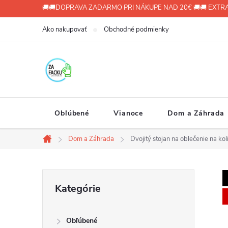
Prejsť
🚚🚚DOPRAVA ZADARMO PRI NÁKUPE NAD 20€ 🚚🚚 EXTRA
na
Ako nakupovať
Obchodné podmienky
obsah
Obľúbené
Vianoce
Dom a Záhrada
Dom a Záhrada
Dvojitý stojan na oblečenie na ko
Domov
B
Preskočiť
Kategórie
kategórie
o
Obľúbené