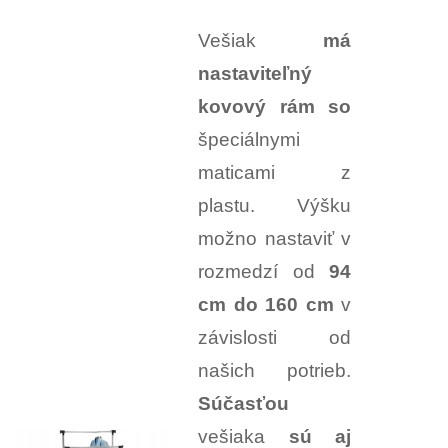
Vešiak
má
nastaviteľný
kovový rám so
špeciálnymi
maticami z
plastu. Výšku
možno nastaviť v
rozmedzí od
94
cm do 160 cm
v
závislosti od
našich potrieb.
Súčasťou
vešiaka
sú aj