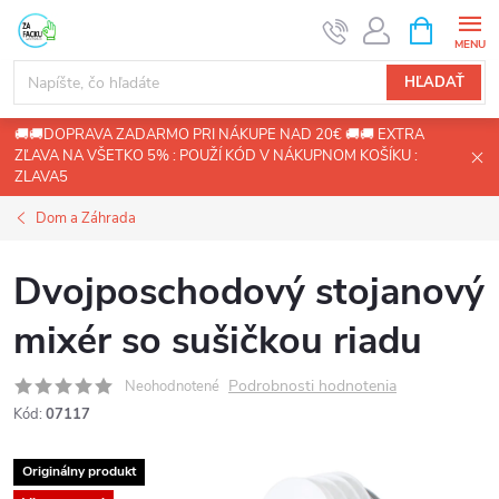
Prejsť
NÁKUPN
KOŠÍK
na
obsah
HĽADAŤ
🚚🚚DOPRAVA ZADARMO PRI NÁKUPE NAD 20€ 🚚🚚 EXTRA
ZĽAVA NA VŠETKO 5% : POUŽÍ KÓD V NÁKUPNOM KOŠÍKU :
ZLAVA5
Dom a Záhrada
Dvojposchodový stojanový
mixér so sušičkou riadu
Podrobnosti hodnotenia
Neohodnotené
Kód:
07117
Originálny produkt