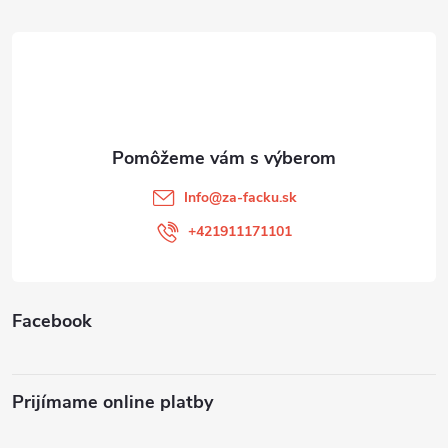
á
p
ä
t
Info
@
za-facku.sk
i
+421911171101
e
Facebook
Prijímame online platby