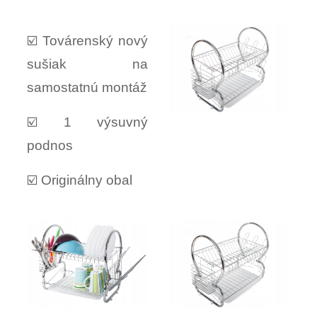
☑️ Továrenský nový
sušiak na
samostatnú montáž
☑️ 1 výsuvný
podnos
☑️ Originálny obal