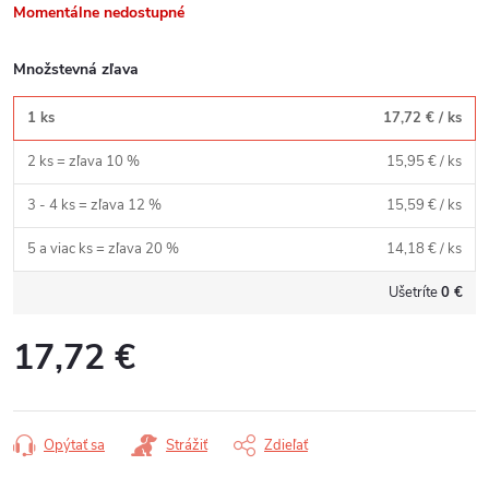
Momentálne nedostupné
Množstevná zľava
1 ks
17,72 €
/ ks
2 ks = zľava 10 %
15,95 €
/ ks
3 - 4 ks = zľava 12 %
15,59 €
/ ks
5 a viac ks = zľava 20 %
14,18 €
/ ks
Ušetríte
0 €
17,72 €
Jednotková
cena:
Opýtať sa
Strážiť
Zdieľať