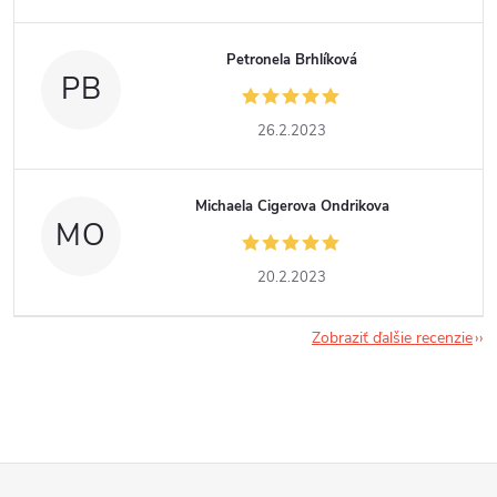
Petronela Brhlíková
PB
26.2.2023
Michaela Cigerova Ondrikova
MO
20.2.2023
Zobraziť ďalšie recenzie
Z