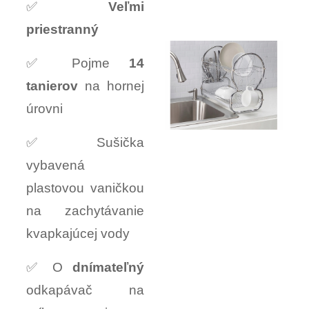
✅
Veľmi
priestranný
✅ Pojme
14
tanierov
na hornej
úrovni
✅ Sušička
vybavená
plastovou vaničkou
na zachytávanie
kvapkajúcej vody
✅ O
dnímateľný
odkapávač na