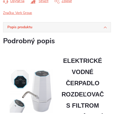
Opýtať sa
Strážiť
Zdieľať
Značka:
Verk Group
Popis produktu
Podrobný popis
ELEKTRICKÉ
VODNÉ
ČERPADLO
ROZDEĽOVAČ
S FILTROM