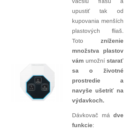
väčšiu fľašu a
upustiť tak od
kupovania menších
plastových fliaš.
Toto
zníženie
množstva plastov
vám
umožní
starať
sa o životné
prostredie a
navyše ušetriť na
výdavkoch.
Dávkovač má
dve
funkcie
: