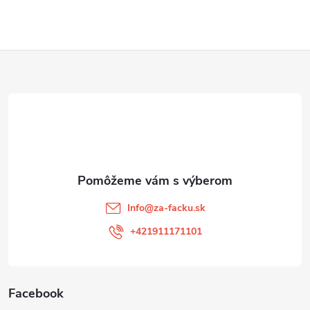
Z
á
p
ä
t
Info
@
za-facku.sk
i
+421911171101
e
Facebook