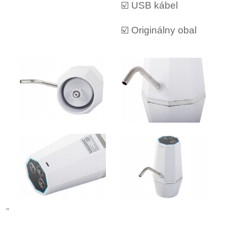
☑️ USB kábel
☑️ Originálny obal
"