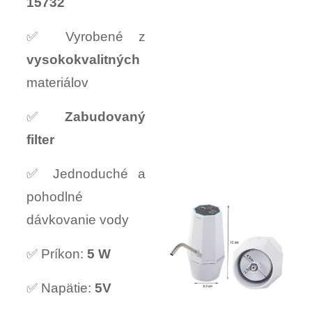
15732
✅ Vyrobené z
vysokokvalitných
materiálov
✅
Zabudovaný
filter
✅ Jednoduché a
pohodlné
dávkovanie vody
✅ Príkon:
5 W
✅ Napätie:
5V