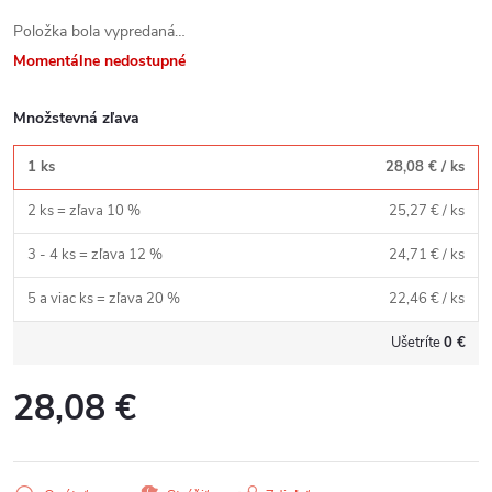
Položka bola vypredaná…
Momentálne nedostupné
Množstevná zľava
1 ks
28,08 €
/ ks
2 ks = zľava 10 %
25,27 €
/ ks
3 - 4 ks = zľava 12 %
24,71 €
/ ks
5 a viac ks = zľava 20 %
22,46 €
/ ks
Ušetríte
0 €
28,08 €
Jednotková
cena: