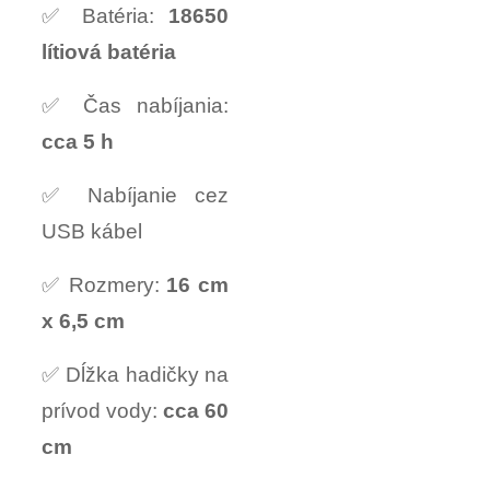
✅ Batéria:
18650
lítiová batéria
✅ Čas nabíjania:
cca 5 h
✅ Nabíjanie cez
USB kábel
✅ Rozmery:
16 cm
x 6,5 cm
✅ Dĺžka hadičky na
prívod vody:
cca 60
cm