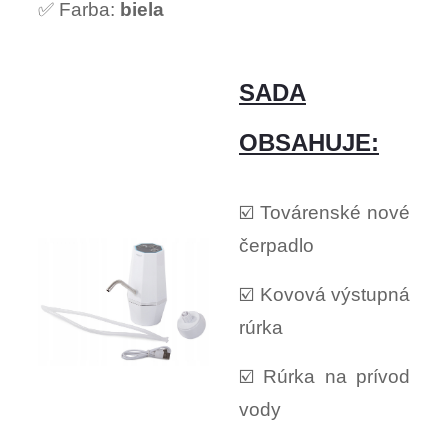
✅ Farba:
biela
SADA
OBSAHUJE:
☑️ Továrenské nové
čerpadlo
☑️ Kovová výstupná
rúrka
☑️ Rúrka na prívod
vody