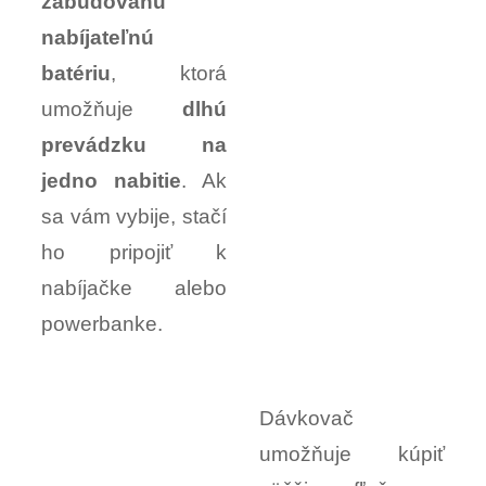
zabudovanú
nabíjateľnú
batériu
, ktorá
umožňuje
dlhú
prevádzku na
jedno nabitie
. Ak
sa vám vybije, stačí
ho pripojiť k
nabíjačke alebo
powerbanke.
Dávkovač
umožňuje kúpiť