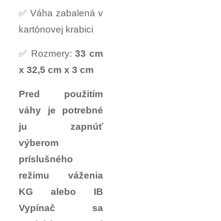
✅ Váha zabalená v
kartónovej krabici
✅ Rozmery:
33 cm
x 32,5 cm x 3 cm
Pred použitím
váhy je potrebné
ju zapnúť
výberom
príslušného
režimu váženia
KG alebo IB
Vypínač sa