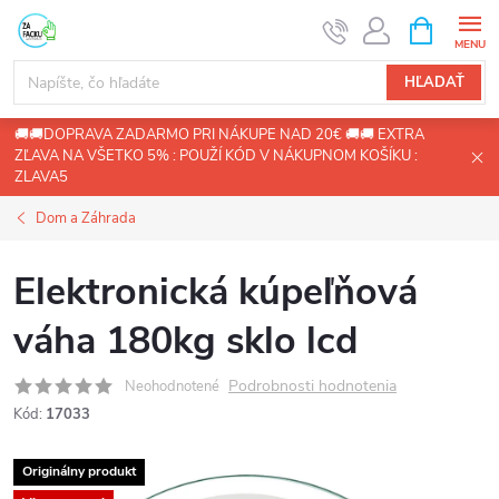
Prejsť
NÁKUPN
KOŠÍK
na
obsah
HĽADAŤ
🚚🚚DOPRAVA ZADARMO PRI NÁKUPE NAD 20€ 🚚🚚 EXTRA
ZĽAVA NA VŠETKO 5% : POUŽÍ KÓD V NÁKUPNOM KOŠÍKU :
ZLAVA5
Dom a Záhrada
Elektronická kúpeľňová
váha 180kg sklo lcd
Podrobnosti hodnotenia
Neohodnotené
Kód:
17033
Originálny produkt