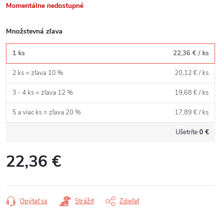
Momentálne nedostupné
Množstevná zľava
1 ks
22,36 €
/ ks
2 ks = zľava 10 %
20,12 €
/ ks
3 - 4 ks = zľava 12 %
19,68 €
/ ks
5 a viac ks = zľava 20 %
17,89 €
/ ks
Ušetríte
0 €
22,36 €
Jednotková
cena:
Opýtať sa
Strážiť
Zdieľať