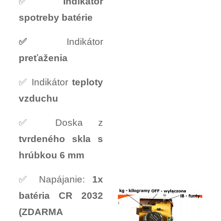
✅
Indikátor
spotreby batérie
✅
Indikátor
preťaženia
✅ Indikátor
teploty
vzduchu
✅ Doska z
tvrdeného skla s
hrúbkou 6 mm
✅ Napájanie:
1x
batéria CR 2032
(ZDARMA