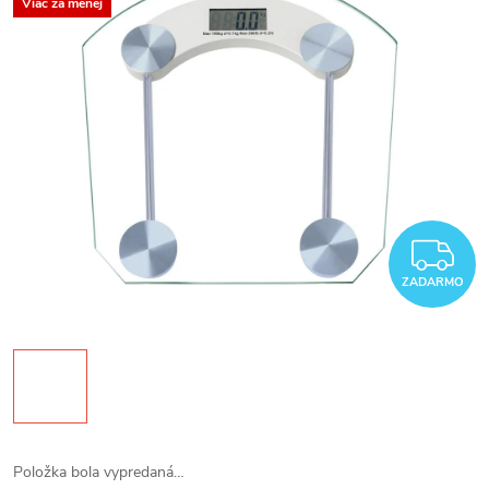
Viac za menej
Z
ZADARMO
Položka bola vypredaná…