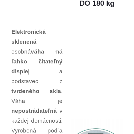
DO 180 kg
Elektronická
sklenená
osobná
váha
má
ľahko čitateľný
displej
a
podstavec z
tvrdeného skla
.
Váha je
nepostrádateľná
v
každej domácnosti.
Vyrobená podľa