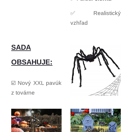
✅ Realistický
vzhľad
SADA
OBSAHUJE:
☑️ Nový XXL pavúk
z továrne