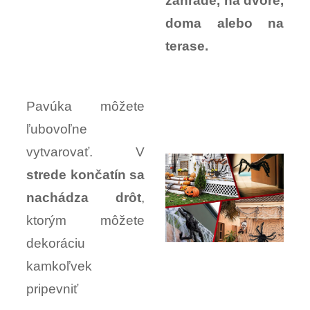
záhrade, na dvore,
doma alebo na
terase.
Pavúka môžete
ľubovoľne
vytvarovať. V
strede končatín sa
nachádza drôt
,
ktorým môžete
dekoráciu
kamkoľvek
pripevniť