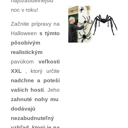
najstrašidelnejšiu
noc v roku!
Začnite prípravy na
Halloween
s týmto
pôsobivým
realistickým
pavúkom
veľkosti
XXL
, ktorý určite
nadchne a poteší
vašich hostí
. Jeho
zahnuté nohy mu
dodávajú
nezabudnuteľný
vzhľad, ktorý je na