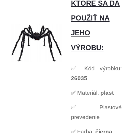
KTORÉ SA DÁ
POUŽIŤ NA
JEHO
VÝROBU:
✅ Kód výrobku:
26035
✅ Materiál:
plast
✅ Plastové
prevedenie
✅ Farba:
čierna