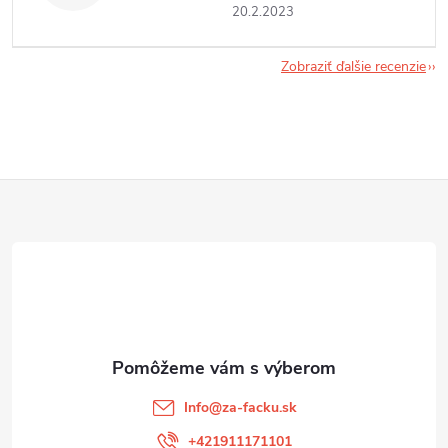
20.2.2023
Zobraziť ďalšie recenzie
Z
á
p
ä
t
Info
@
za-facku.sk
+421911171101