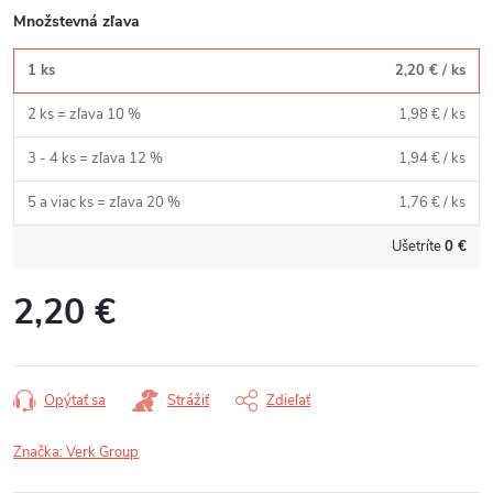
Množstevná zľava
1 ks
2,20 €
/ ks
2 ks = zľava 10 %
1,98 €
/ ks
3 - 4 ks = zľava 12 %
1,94 €
/ ks
5 a viac ks = zľava 20 %
1,76 €
/ ks
Ušetríte
0 €
2,20 €
Jednotková
cena:
Opýtať sa
Strážiť
Zdieľať
Značka:
Verk Group