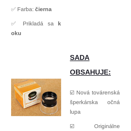
✅ Farba:
čierna
✅ Prikladá sa
k
oku
SADA
OBSAHUJE:
☑️ Nová továrenská
šperkárska očná
lupa
☑️ Originálne