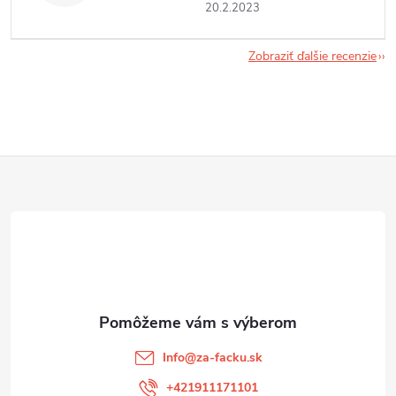
20.2.2023
Zobraziť ďalšie recenzie
Z
á
p
ä
t
Info
@
za-facku.sk
+421911171101