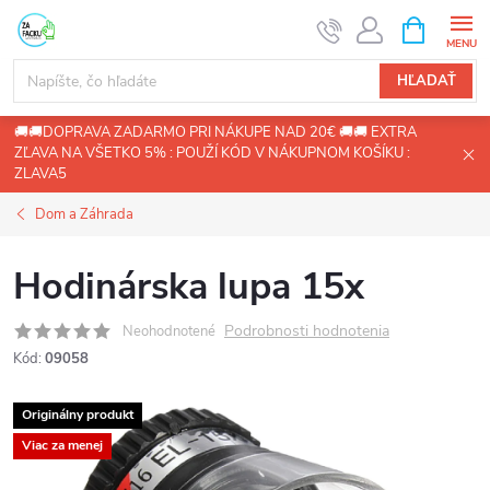
Prejsť
NÁKUPN
KOŠÍK
na
obsah
HĽADAŤ
🚚🚚DOPRAVA ZADARMO PRI NÁKUPE NAD 20€ 🚚🚚 EXTRA
ZĽAVA NA VŠETKO 5% : POUŽÍ KÓD V NÁKUPNOM KOŠÍKU :
ZLAVA5
Dom a Záhrada
Hodinárska lupa 15x
Podrobnosti hodnotenia
Neohodnotené
Kód:
09058
Originálny produkt
Viac za menej