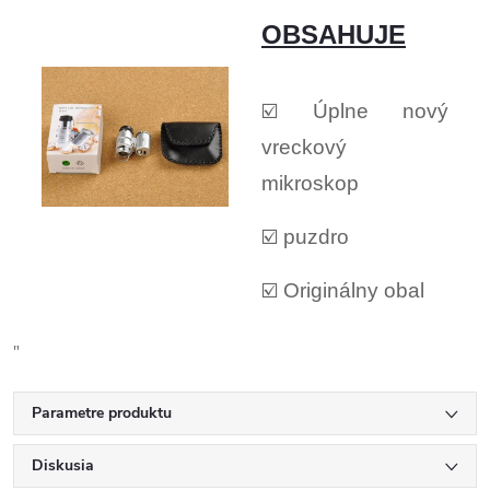
OBSAHUJE
☑️ Úplne nový
vreckový
mikroskop
☑️ puzdro
☑️ Originálny obal
"
Parametre produktu
Diskusia