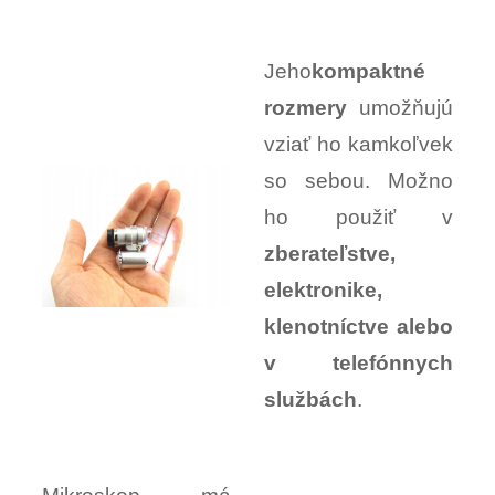
Jeho
kompaktné
rozmery
umožňujú
vziať ho kamkoľvek
so sebou. Možno
ho použiť v
zberateľstve,
elektronike,
klenotníctve alebo
v telefónnych
službách
.