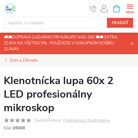
Prejsť
NÁKUPN
KOŠÍK
na
obsah
HĽADAŤ
🚚🚚DOPRAVA ZADARMO PRI NÁKUPE NAD 20€ 🚚🚚 EXTRA
ZĽAVA NA VŠETKO 5% : POUŽÍ KÓD V NÁKUPNOM KOŠÍKU :
ZLAVA5
Dom a Záhrada
Klenotnícka lupa 60x 2
LED profesionálny
mikroskop
Podrobnosti hodnotenia
Neohodnotené
Kód:
09068