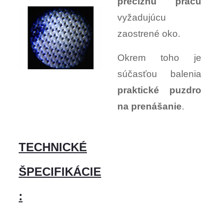
precíznu prácu
vyžadujúcu
zaostrené oko.
Okrem toho je
súčasťou balenia
praktické puzdro
na prenášanie
.
TECHNICKÉ
ŠPECIFIKÁCIE
: