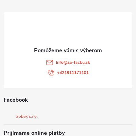
Z
á
p
ä
t
Info
@
za-facku.sk
i
+421911171101
e
Facebook
Sobex s.r.o.
Prijímame online platby