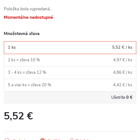
Položka bola vypredaná…
Momentálne nedostupné
Množstevná zľava
1 ks
5,52 €
/ ks
2 ks = zľava 10 %
4,97 €
/ ks
3 - 4 ks = zľava 12 %
4,86 €
/ ks
5 a viac ks = zľava 20 %
4,42 €
/ ks
Ušetríte
0 €
5,52 €
Jednotková
cena: