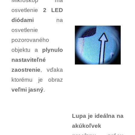
Mikroskop má
osvetlenie
2 LED
diódami
na
osvetlenie
pozorovaného
objektu a
plynulo
nastaviteľné
zaostrenie
, vďaka
ktorému je obraz
veľmi jasný
.
Lupa je ideálna na
akúkoľvek