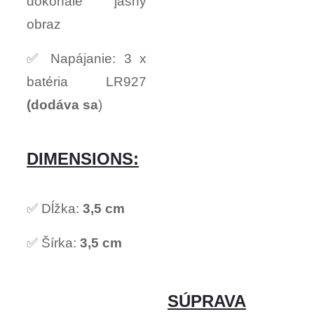
dokonale jasný
obraz
✅ Napájanie: 3 x
batéria LR927
(dodáva sa
)
DIMENSIONS:
✅ Dĺžka:
3,5 cm
✅ Šírka:
3,5 cm
SÚPRAVA