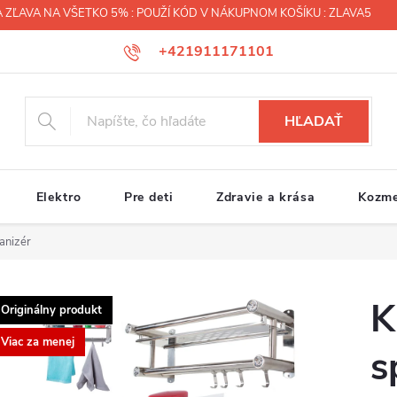
 ZĽAVA NA VŠETKO 5% : POUŽÍ KÓD V NÁKUPNOM KOŠÍKU : ZLAVA5
+421911171101
HĽADAŤ
Elektro
Pre deti
Zdravie a krása
Kozme
anizér
K
Originálny produkt
Viac za menej
s