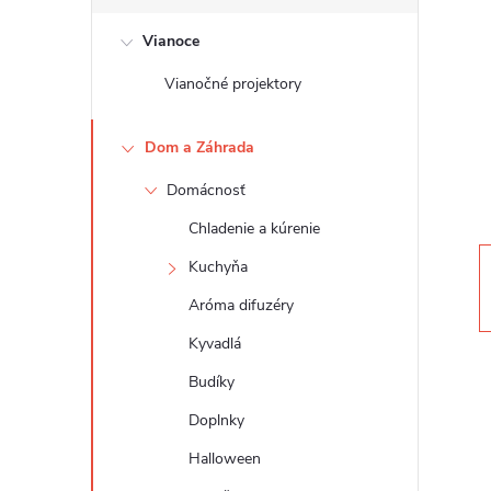
č
Vianoce
n
Vianočné projektory
ý
Dom a Záhrada
p
Domácnosť
a
Chladenie a kúrenie
n
Kuchyňa
Aróma difuzéry
e
Kyvadlá
l
Budíky
Doplnky
Halloween