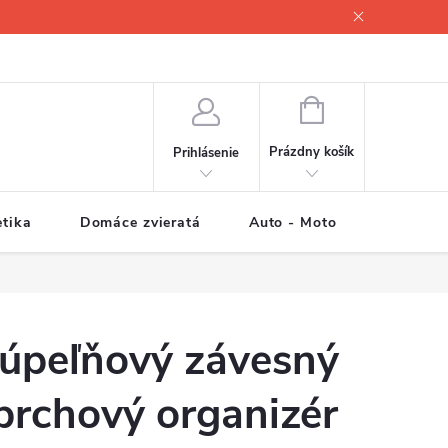
NÁKUPNÝ
KOŠÍK
Prázdny košík
Prihlásenie
tika
Domáce zvieratá
Auto - Moto
Športové
úpeľňový závesný
prchový organizér