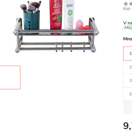
Kód:
V n
Mno
1
2
3
5
9