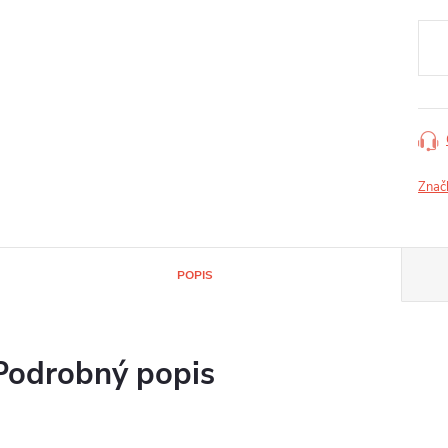
Jedn
cena
Znač
POPIS
Podrobný popis