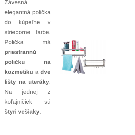
Závesná
elegantná polička
do kúpeľne v
striebornej farbe.
Polička má
priestrannú
poličku na
kozmetiku
a
dve
lišty na uteráky
.
Na jednej z
koľajničiek sú
štyri vešiaky
.