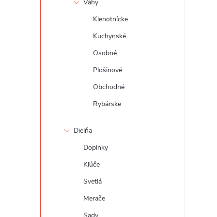
Váhy
Klenotnícke
Kuchynské
Osobné
Plošinové
Obchodné
Rybárske
Dielňa
Doplnky
Kľúče
Svetlá
Merače
Sady