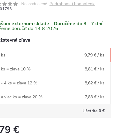
Podrobnosti hodnotenia
Neohodnotené
01793
ašom externom sklade - Doručíme do 3 - 7 dní
14.8.2026
žstevná zľava
 ks
9,79 €
/ ks
 ks = zľava 10 %
8,81 €
/ ks
 - 4 ks = zľava 12 %
8,62 €
/ ks
 a viac ks = zľava 20 %
7,83 €
/ ks
Ušetríte
0 €
,79 €