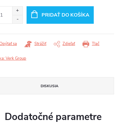
otková
:
PRIDAŤ DO KOŠÍKA
Opýtať sa
Strážiť
Zdieľať
Tlač
ka:
Verk Group
DISKUSIA
Dodatočné parametre