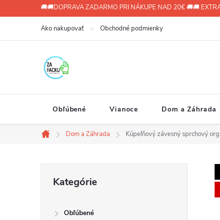
Prejsť
🚚🚚DOPRAVA ZADARMO PRI NÁKUPE NAD 20€ 🚚🚚 EXTRA
na
Ako nakupovať
Obchodné podmienky
obsah
Obľúbené
Vianoce
Dom a Záhrada
Dom a Záhrada
Kúpeľňový závesný sprchový org
Domov
B
Preskočiť
Kategórie
kategórie
o
Obľúbené