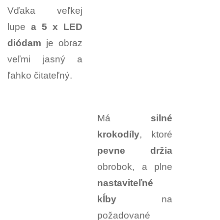
Vďaka veľkej
lupe
a 5 x LED
diódam
je obraz
veľmi jasný a
ľahko čitateľný.
Má
silné
krokodíly
, ktoré
pevne držia
obrobok, a plne
nastaviteľné
kĺby
na
požadované