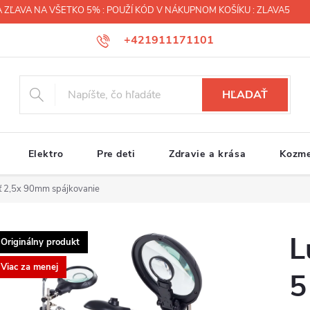
 ZĽAVA NA VŠETKO 5% : POUŽÍ KÓD V NÁKUPNOM KOŠÍKU : ZLAVA5
+421911171101
HĽADAŤ
Elektro
Pre deti
Zdravie a krása
Kozme
äť 2,5x 90mm spájkovanie
L
Originálny produkt
Viac za menej
5