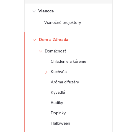
č
Vianoce
n
Vianočné projektory
ý
Dom a Záhrada
p
Domácnosť
a
Chladenie a kúrenie
n
Kuchyňa
Aróma difuzéry
e
Kyvadlá
l
Budíky
Doplnky
Halloween