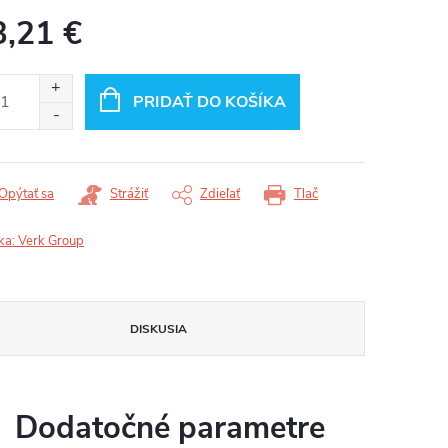
3,21 €
otková
:
PRIDAŤ DO KOŠÍKA
Opýtať sa
Strážiť
Zdieľať
Tlač
ka:
Verk Group
DISKUSIA
Dodatočné parametre