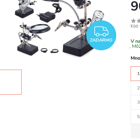
9
Kód:
ZADA
ZADARMO
V n
Mno
1
2
3
5