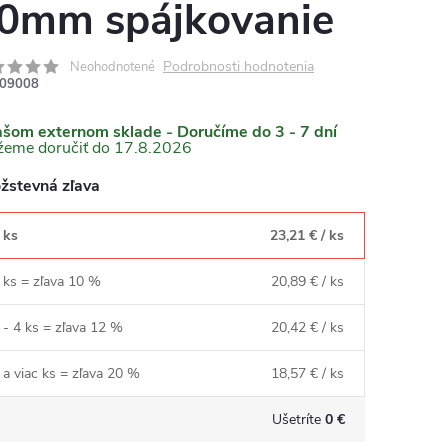
0mm spájkovanie
Podrobnosti hodnotenia
Neohodnotené
09008
RMO
ašom externom sklade - Doručíme do 3 - 7 dní
17.8.2026
žstevná zľava
 ks
23,21 €
/ ks
 ks = zľava 10 %
20,89 €
/ ks
 - 4 ks = zľava 12 %
20,42 €
/ ks
 a viac ks = zľava 20 %
18,57 €
/ ks
Ušetríte
0 €