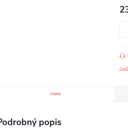
2
Jedn
cena
Znač
POPIS
Podrobný popis