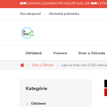
Prejsť
🚚🚚DOPRAVA ZADARMO PRI NÁKUPE NAD 20€ 🚚🚚 EXTRA
na
Ako nakupovať
Obchodné podmienky
obsah
Obľúbené
Vianoce
Dom a Záhrada
Dom a Záhrada
Lupa na tretiu ruku 5 LED rukov
Domov
B
Preskočiť
Kategórie
kategórie
o
Obľúbené