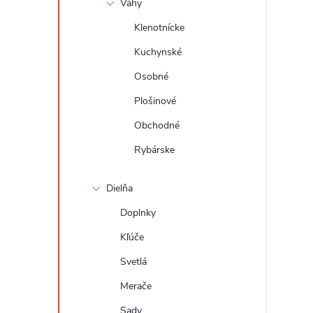
Váhy
Klenotnícke
Kuchynské
Osobné
Plošinové
Obchodné
Rybárske
Dielňa
Doplnky
Kľúče
Svetlá
Merače
Sady