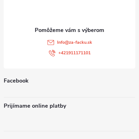
p
ä
t
Info
@
za-facku.sk
i
+421911171101
e
Facebook
Prijímame online platby