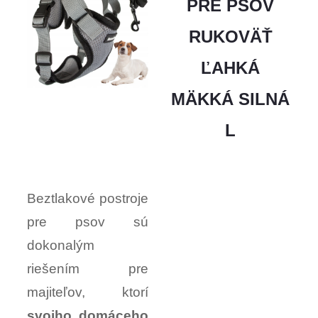
PRE PSOV
RUKOVÄŤ
ĽAHKÁ
MÄKKÁ SILNÁ
L
Beztlakové postroje
pre psov sú
dokonalým
riešením pre
majiteľov, ktorí
svojho domáceho