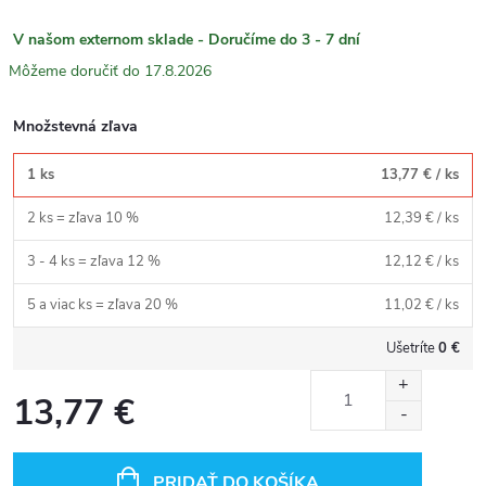
V našom externom sklade - Doručíme do 3 - 7 dní
17.8.2026
Množstevná zľava
1 ks
13,77 €
/ ks
2 ks = zľava 10 %
12,39 €
/ ks
3 - 4 ks = zľava 12 %
12,12 €
/ ks
5 a viac ks = zľava 20 %
11,02 €
/ ks
Ušetríte
0 €
13,77 €
Jednotková
cena:
PRIDAŤ DO KOŠÍKA