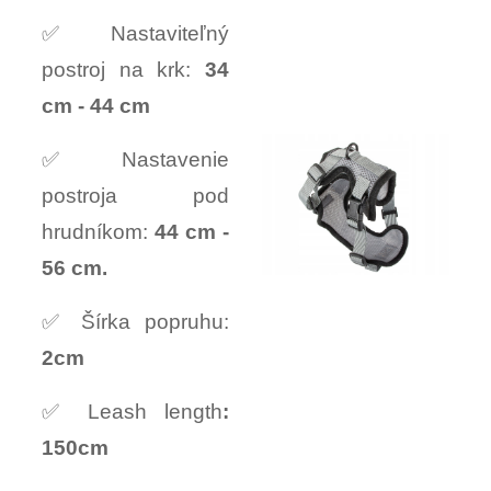
✅ Nastaviteľný
postroj na krk:
34
cm - 44 cm
✅ Nastavenie
postroja pod
hrudníkom:
44 cm -
56 cm.
✅ Šírka popruhu:
2cm
✅ Leash length
:
150cm