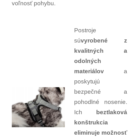
voľnosť pohybu.
Postroje
sú
vyrobené z
kvalitných a
odolných
materiálov
a
poskytujú
bezpečné a
pohodlné nosenie.
Ich
beztlaková
konštrukcia
eliminuje možnosť