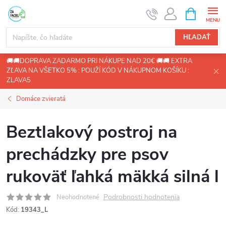
Prejsť
NÁKUPN
KOŠÍK
na
obsah
HĽADAŤ
🚚🚚DOPRAVA ZADARMO PRI NÁKUPE NAD 20€ 🚚🚚 EXTRA
ZĽAVA NA VŠETKO 5% : POUŽÍ KÓD V NÁKUPNOM KOŠÍKU :
ZLAVA5
Domáce zvieratá
Beztlakový postroj na
prechádzky pre psov
rukoväť ľahká mäkká silná l
Podrobnosti hodnotenia
Neohodnotené
Kód:
19343_L