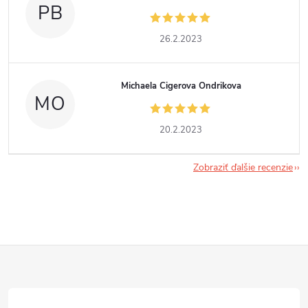
PB
26.2.2023
Michaela Cigerova Ondrikova
MO
20.2.2023
Zobraziť ďalšie recenzie
Z
á