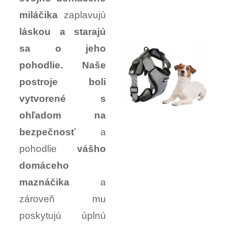
miláčika
zaplavujú
láskou a starajú
sa o jeho
pohodlie. Naše
postroje boli
vytvorené s
ohľadom na
bezpečnosť
a
pohodlie
vášho
domáceho
maznáčika
a
zároveň mu
poskytujú úplnú