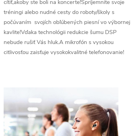
cítiť,akoby ste boli na koncerte!Spríjemnite svoje
tréningi alebo nudné cesty do roboty/školy s
počúvaním svojích obľúbených piesní vo výbornej
kavlite!Vďaka technológii redukcie šumu DSP
nebude rušiť Vás hluk.A mikrofón s vysokou
citlivosťou zaisťuje vysokokvalitné telefonovanie!