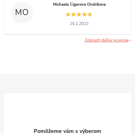
Michaela Cigerova Ondrikova
MO
20.2.2023
Zobraziť ďalšie recenzie
Z
á
p
ä