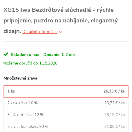
XG15 tws
Bezdrôtové slúchadlá - rýchle
pripojenie, puzdro na nabíjanie, elegantný
dizajn.
Detailné informácie
Skladom u nás - Dodanie: 1-2 dni
11.8.2026
Množstevná zľava
1 ks
26,35 €
/ ks
2 ks = zľava 10 %
23,72 €
/ ks
3 - 4 ks = zľava 12 %
23,19 €
/ ks
5 a viac ks = zľava 20 %
21,08 €
/ ks