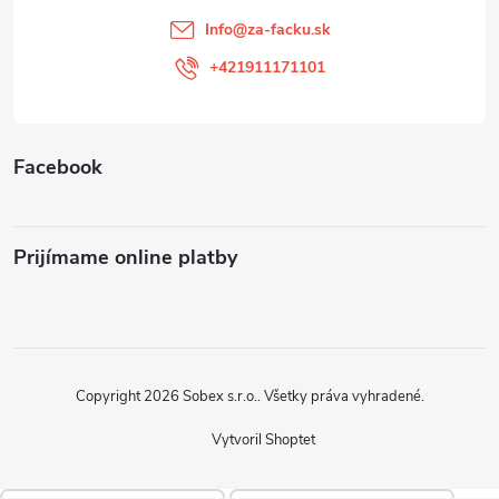
t
Info
@
za-facku.sk
i
+421911171101
e
Facebook
Prijímame online platby
Copyright 2026
Sobex s.r.o.
. Všetky práva vyhradené.
Vytvoril Shoptet