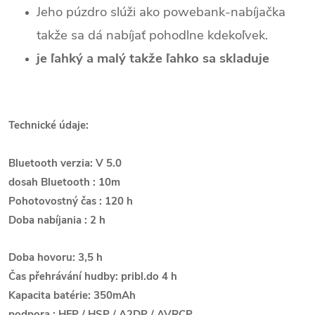
Jeho púzdro slúži ako powebank-nabíjačka
takže sa dá nabíjať pohodlne kdekoľvek.
je ľahký a malý takže ľahko sa skladuje
Technické údaje
:
Bluetooth verzia: V 5.0
dosah Bluetooth
: 10m
Pohotovostný čas
: 120 h
Doba nabíjania
: 2 h
Doba hovoru: 3,5 h
Čas přehrávání hudby: pribl.do 4 h
Kapacita batérie: 350mAh
podpora
: HFP / HSP / A2DP / AVRCP