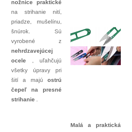
nožnice praktické
na strihanie nití,
priadze, mušelínu,
šnúrok. Sú
vyrobené z
nehrdzavejúcej
ocele
, uľahčujú
všetky úpravy pri
šití a majú
ostrú
čepeľ na presné
strihanie
.
Malá a praktická