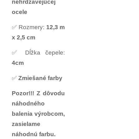
nehrdzavejúcej
ocele
✅ Rozmery:
12,3 m
x 2,5 cm
✅ Dĺžka čepele:
4cm
✅
Zmiešané farby
Pozor!!! Z dôvodu
náhodného
balenia výrobcom,
zasielame
náhodnú farbu.