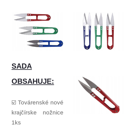
SADA
OBSAHUJE:
☑️ Továrenské nové
krajčírske nožnice
1ks