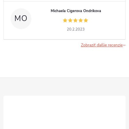
Michaela Cigerova Ondrikova
MO
20.2.2023
Zobraziť ďalšie recenzie
Z
á
p
ä