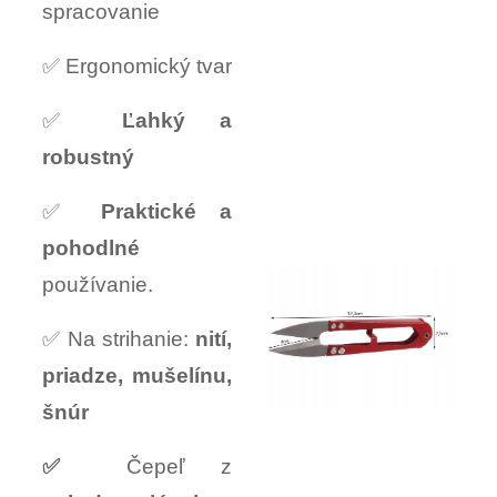
spracovanie
✅ Ergonomický tvar
✅
Ľahký a
robustný
✅
Praktické a
pohodlné
používanie.
✅ Na strihanie:
nití,
priadze, mušelínu,
šnúr
✅
Čepeľ z