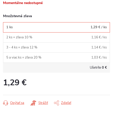
Momentálne nedostupné
Množstevná zľava
1 ks
1,29 €
/ ks
2 ks = zľava 10 %
1,16 €
/ ks
3 - 4 ks = zľava 12 %
1,14 €
/ ks
5 a viac ks = zľava 20 %
1,03 €
/ ks
Ušetríte
0 €
1,29 €
Jednotková
cena:
Opýtať sa
Strážiť
Zdieľať