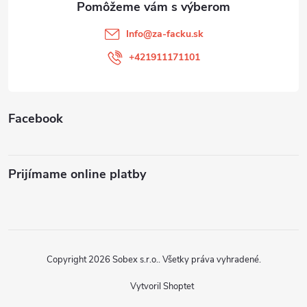
t
Info
@
za-facku.sk
i
+421911171101
e
Facebook
Prijímame online platby
Copyright 2026
Sobex s.r.o.
. Všetky práva vyhradené.
Vytvoril Shoptet