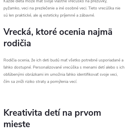
Každé dieťa môže mať svoje vlastné vrecúško na prezuvky,
pyžamko, veci na prezlečenie a iné osobné veci. Tieto vrecúška nie
sú len praktické, ale aj esteticky príjemné a zábavné.
Vrecká, ktoré ocenia najmä
rodičia
Rodičia ocenia, že ich deti budú mať všetko potrebné usporiadané a
ľahko dostupné. Personalizované vrecúška s menami detí alebo s ich
obľúbenými obrázkami im umožnia ľahko identifikovať svoje veci,
čím sa zníži riziko straty a pomýlenia vecí.
Kreativita detí na prvom
mieste