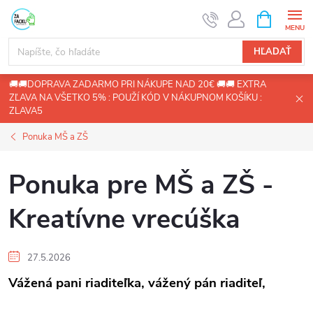
Prejsť
NÁKUPN
KOŠÍK
na
obsah
HĽADAŤ
🚚🚚DOPRAVA ZADARMO PRI NÁKUPE NAD 20€ 🚚🚚 EXTRA
ZĽAVA NA VŠETKO 5% : POUŽÍ KÓD V NÁKUPNOM KOŠÍKU :
ZLAVA5
Ponuka MŠ a ZŠ
Ponuka pre MŠ a ZŠ -
Kreatívne vrecúška
27.5.2026
Vážená pani riaditeľka, vážený pán riaditeľ,