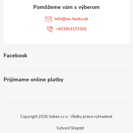
ä
t
Info
@
za-facku.sk
i
+421911171101
e
Facebook
Prijímame online platby
Copyright 2026
Sobex s.r.o.
. Všetky práva vyhradené.
Vytvoril Shoptet