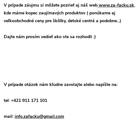
V prípade záujmu si môžete pozrieť aj náš web
www.za-facku.sk
,
kde máme kopec zaujímavých produktov ( ponúkame aj
veľkoobchodné ceny pre škôlky, detské centrá a podobne...)
Dajte nám prosím vedieť ako ste sa rozhodli :)
V prípade otázok nám kľudne zavolajte alebo napíšte na:
tel: +421 911 171 101
mail:
info.zafacku@gmail.com