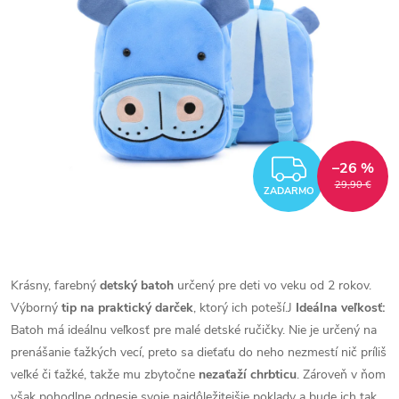
ZADAR
–26 %
29,90 €
ZADARMO
Krásny, farebný
detský batoh
určený pre deti vo veku od 2 rokov.
Výborný
tip na
praktický darček
, ktorý ich poteší.J
Ideálna veľkosť:
Batoh má ideálnu veľkosť pre malé detské ručičky. Nie je určený na
prenášanie ťažkých vecí, preto sa dieťaťu do neho nezmestí nič príliš
veľké či ťažké, takže mu zbytočne
nezaťaží chrbticu
. Zároveň v ňom
však pohodlne odnesie svoje najdôležitejšie poklady a bude ich tak