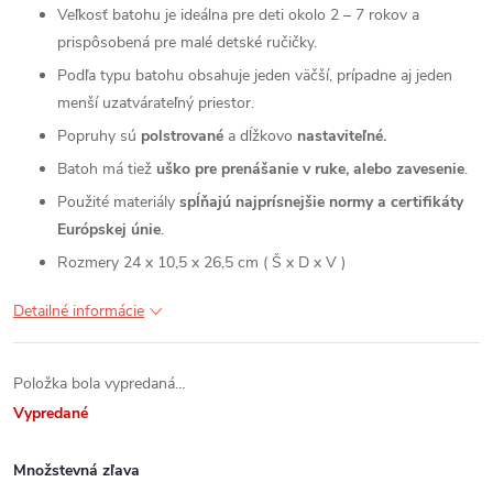
Veľkosť batohu je ideálna pre deti okolo 2 – 7 rokov a
prispôsobená pre malé detské ručičky.
Podľa typu batohu obsahuje jeden väčší, prípadne aj jeden
menší uzatvárateľný priestor.
Popruhy sú
polstrované
a dĺžkovo
nastaviteľné.
Batoh má tiež
uško pre prenášanie v ruke, alebo zavesenie
.
Použité materiály
spĺňajú najprísnejšie normy a certifikáty
Európskej únie
.
Rozmery 24 x 10,5 x 26,5 cm ( Š x D x V )
Detailné informácie
Položka bola vypredaná…
Vypredané
Množstevná zľava