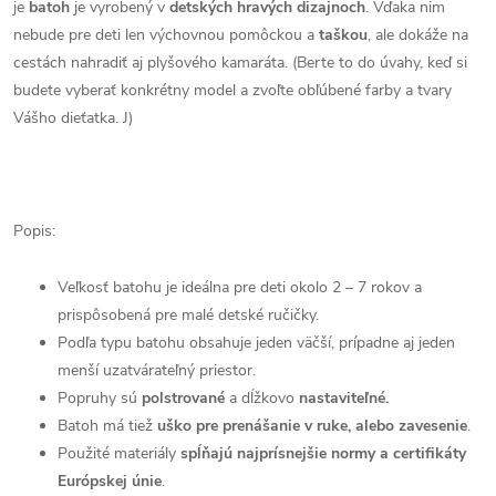
je
batoh
je vyrobený v
detských hravých dizajnoch
. Vďaka nim
nebude pre deti len výchovnou pomôckou a
taškou
, ale dokáže na
cestách nahradiť aj plyšového kamaráta. (Berte to do úvahy, keď si
budete vyberať konkrétny model a zvoľte obľúbené farby a tvary
Vášho dieťatka. J)
Popis:
Veľkosť batohu je ideálna pre deti okolo 2 – 7 rokov a
prispôsobená pre malé detské ručičky.
Podľa typu batohu obsahuje jeden väčší, prípadne aj jeden
menší uzatvárateľný priestor.
Popruhy sú
polstrované
a dĺžkovo
nastaviteľné.
Batoh má tiež
uško pre prenášanie v ruke, alebo zavesenie
.
Použité materiály
spĺňajú najprísnejšie normy a certifikáty
Európskej únie
.