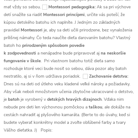
mať vždy so sebou.
Montessori pedagogika:
Ak sa pri výchove
detí snažíte sa riadiť
Montessori princípmi
, určite vás poteší, že
kúpou detského batohu ich naplníte. J Jedným zo základných
pravidiel
Montessori
je, aby sa deti učili prirodzene, bez vynaloženia
prílišnej námahy. Čo teda naučíte dieťa darovaním batohu? Vlastný
batoh ho
prirodzeným spôsobom povedie
k zodpovednosti
a nenápadne bude pripravovať aj
na neskoršie
fungovanie v škole
. Pri vlastnom batohu totiž dieťa samo
rozhoduje ktoré veci bude nosiť so sebou, dáva pozor aby batoh
nestratilo, aj si v ňom udržiava poriadok.
Zachovanie detstva:
Dnes sú na deti od útleho veku kladené veľké nároky a požiadavky.
Aby však neboli množstvom učenia zbytočne ukracované o detstvo,
je
batoh
je vyrobený v
detských hravých dizajnoch
. Vďaka nim
nebude pre deti len výchovnou pomôckou a
taškou
, ale dokáže na
cestách nahradiť aj plyšového kamaráta. (Berte to do úvahy, keď si
budete vyberať konkrétny model a zvoľte obľúbené farby a tvary
Vášho dieťatka. J)
Popis: