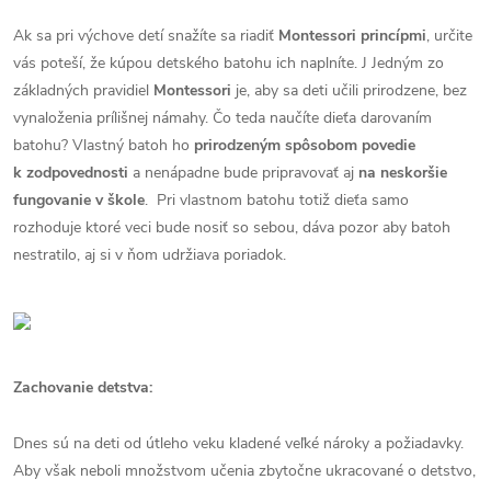
Ak sa pri výchove detí snažíte sa riadiť
Montessori princípmi
, určite
vás poteší, že kúpou detského batohu ich naplníte. J Jedným zo
základných pravidiel
Montessori
je, aby sa deti učili prirodzene, bez
vynaloženia prílišnej námahy. Čo teda naučíte dieťa darovaním
batohu? Vlastný batoh ho
prirodzeným spôsobom povedie
k zodpovednosti
a nenápadne bude pripravovať aj
na neskoršie
fungovanie v škole
. Pri vlastnom batohu totiž dieťa samo
rozhoduje ktoré veci bude nosiť so sebou, dáva pozor aby batoh
nestratilo, aj si v ňom udržiava poriadok.
Zachovanie detstva:
Dnes sú na deti od útleho veku kladené veľké nároky a požiadavky.
Aby však neboli množstvom učenia zbytočne ukracované o detstvo,