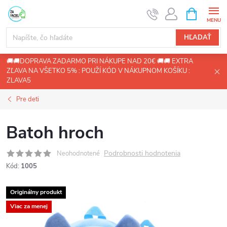
Prejsť
NÁKUPN
KOŠÍK
na
obsah
HĽADAŤ
🚚🚚DOPRAVA ZADARMO PRI NÁKUPE NAD 20€ 🚚🚚 EXTRA
ZĽAVA NA VŠETKO 5% : POUŽÍ KÓD V NÁKUPNOM KOŠÍKU :
ZLAVA5
Pre deti
Batoh hroch
Podrobnosti hodnotenia
Neohodnotené
Kód:
1005
Originálny produkt
Viac za menej