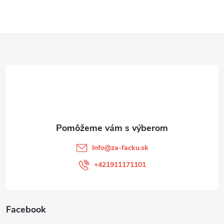
Z
á
p
ä
t
Info
@
za-facku.sk
i
+421911171101
e
Facebook