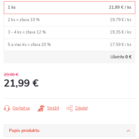
1 ks
21,99 €
/ ks
2 ks = zľava 10 %
19,79 €
/ ks
3 - 4 ks = zľava 12 %
19,35 €
/ ks
5 a viac ks = zľava 20 %
17,59 €
/ ks
Ušetríte
0 €
29,90 €
21,99 €
Jednotková
cena:
Opýtať sa
Strážiť
Zdieľať
Popis produktu