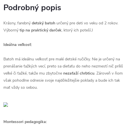
Podrobný popis
Krásny, farebný
detský batoh
určený pre deti vo veku od 2 rokov.
Výborný
tip na
praktický darček
, ktorý ich poteší.J
Ideálna veľkosť:
Batoh má ideálnu veľkosť pre malé detské ručičky. Nie je určený na
prenášanie ťažkých vecí, preto sa dieťaťu do neho nezmestí nič príliš
veľké či ťažké, takže mu zbytočne
nezaťaží chrbticu
. Zároveň v ňom
však pohodlne odnesie svoje najdôležitejšie poklady a bude ich tak
mať vždy so sebou.
Montessori pedagogika: