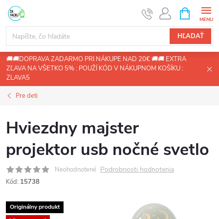
Prejsť
NÁKUPN
KOŠÍK
na
obsah
HĽADAŤ
🚚🚚DOPRAVA ZADARMO PRI NÁKUPE NAD 20€ 🚚🚚 EXTRA
ZĽAVA NA VŠETKO 5% : POUŽÍ KÓD V NÁKUPNOM KOŠÍKU :
ZLAVA5
Pre deti
Hviezdny majster
projektor usb nočné svetlo
Podrobnosti hodnotenia
Neohodnotené
Kód:
15738
Originálny produkt