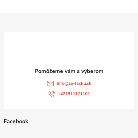
Z
á
p
ä
t
Info
@
za-facku.sk
i
+421911171101
e
Facebook