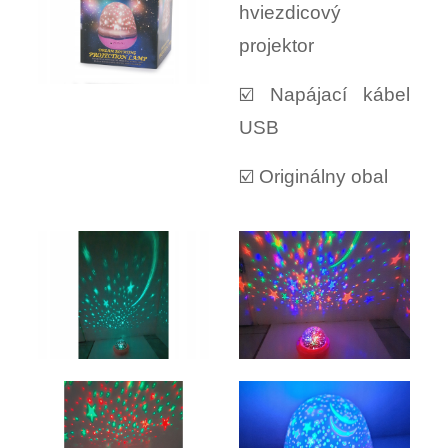
hviezdicový
projektor
☑️ Napájací kábel
USB
☑️ Originálny obal