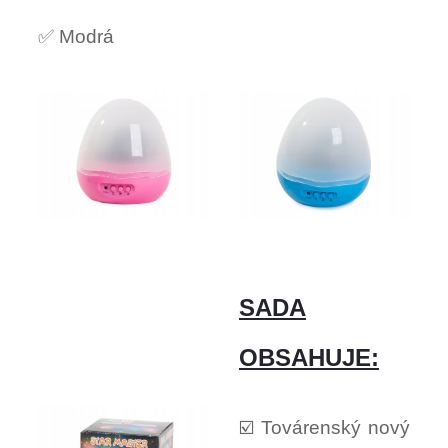
✅ Modrá
SADA
OBSAHUJE:
☑️ Továrenský nový