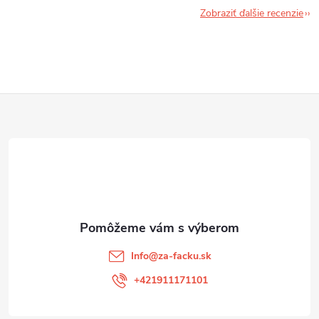
Zobraziť ďalšie recenzie
Z
á
p
ä
t
Info
@
za-facku.sk
i
+421911171101