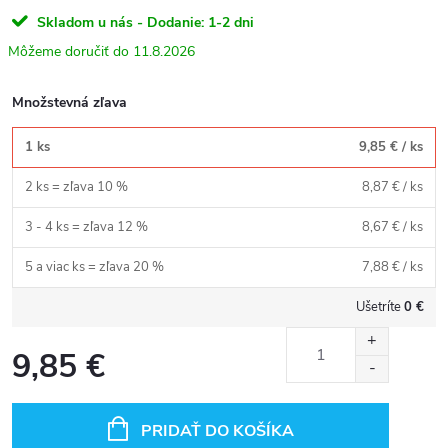
Skladom u nás - Dodanie: 1-2 dni
11.8.2026
Množstevná zľava
1 ks
9,85 €
/ ks
2 ks = zľava 10 %
8,87 €
/ ks
3 - 4 ks = zľava 12 %
8,67 €
/ ks
5 a viac ks = zľava 20 %
7,88 €
/ ks
Ušetríte
0 €
9,85 €
Jednotková
cena:
PRIDAŤ DO KOŠÍKA