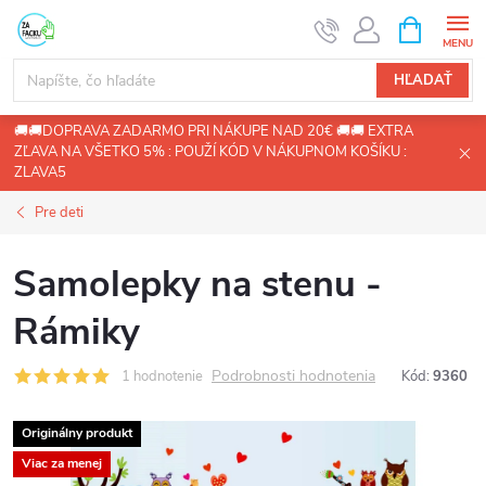
Prejsť
NÁKUPN
KOŠÍK
na
obsah
HĽADAŤ
🚚🚚DOPRAVA ZADARMO PRI NÁKUPE NAD 20€ 🚚🚚 EXTRA
ZĽAVA NA VŠETKO 5% : POUŽÍ KÓD V NÁKUPNOM KOŠÍKU :
ZLAVA5
Pre deti
Samolepky na stenu -
Rámiky
Podrobnosti hodnotenia
1 hodnotenie
Kód:
9360
Originálny produkt
Viac za menej