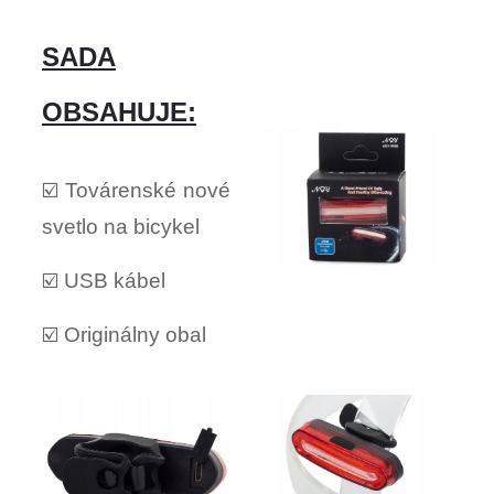
SADA
OBSAHUJE:
☑️ Továrenské nové
svetlo na bicykel
☑️ USB kábel
☑️ Originálny obal