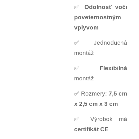
✅
Odolnosť voči
poveternostným
vplyvom
✅ Jednoduchá
montáž
✅
Flexibilná
montáž
✅ Rozmery:
7,5 cm
x 2,5 cm x 3 cm
✅ Výrobok má
certifikát CE