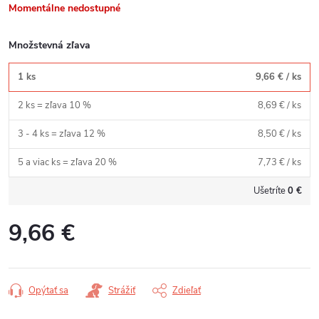
Momentálne nedostupné
Množstevná zľava
1 ks
9,66 €
/ ks
2 ks = zľava 10 %
8,69 €
/ ks
3 - 4 ks = zľava 12 %
8,50 €
/ ks
5 a viac ks = zľava 20 %
7,73 €
/ ks
Ušetríte
0 €
9,66 €
Jednotková
cena:
Opýtať sa
Strážiť
Zdieľať