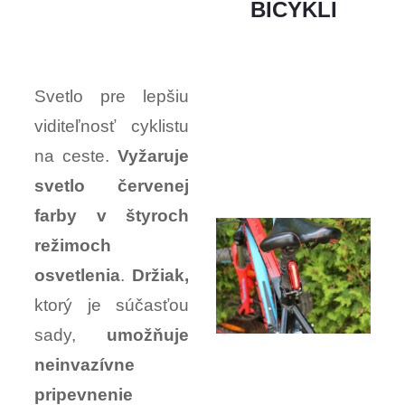
BICYKLI
Svetlo pre lepšiu
viditeľnosť cyklistu
na ceste.
Vyžaruje
svetlo červenej
farby v štyroch
režimoch
osvetlenia
.
Držiak,
ktorý je súčasťou
sady,
umožňuje
neinvazívne
pripevnenie