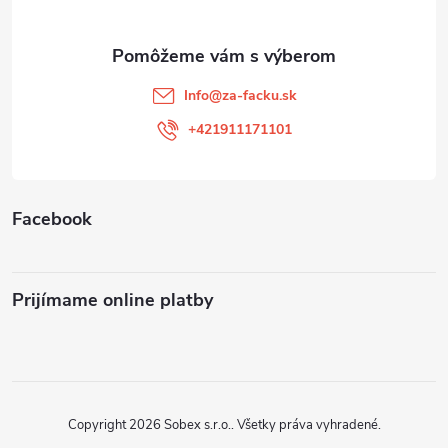
ä
t
Info
@
za-facku.sk
i
+421911171101
e
Facebook
Prijímame online platby
Copyright 2026
Sobex s.r.o.
. Všetky práva vyhradené.