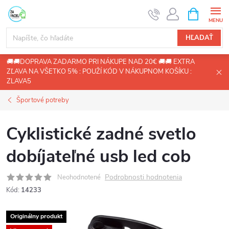
Prejsť
NÁKUPN
KOŠÍK
na
obsah
HĽADAŤ
🚚🚚DOPRAVA ZADARMO PRI NÁKUPE NAD 20€ 🚚🚚 EXTRA
ZĽAVA NA VŠETKO 5% : POUŽÍ KÓD V NÁKUPNOM KOŠÍKU :
ZLAVA5
Športové potreby
Cyklistické zadné svetlo
dobíjateľné usb led cob
Podrobnosti hodnotenia
Neohodnotené
Kód:
14233
Originálny produkt