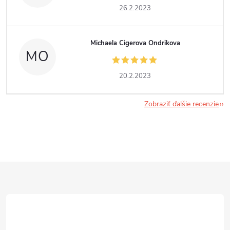
26.2.2023
Michaela Cigerova Ondrikova
MO
20.2.2023
Zobraziť ďalšie recenzie
Z
á
p