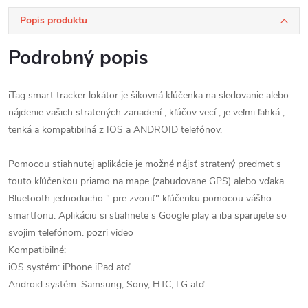
Popis produktu
Podrobný popis
iTag smart tracker lokátor je šikovná kľúčenka na sledovanie alebo
nájdenie vašich stratených zariadení , kľúčov vecí , je veľmi ľahká ,
tenká a kompatibilná z IOS a ANDROID telefónov.
Pomocou stiahnutej aplikácie je možné nájsť stratený predmet s
touto kľúčenkou priamo na mape (zabudovane GPS) alebo vďaka
Bluetooth jednoducho " pre zvoniť" kľúčenku pomocou vášho
smartfonu. Aplikáciu si stiahnete s Google play a iba sparujete so
svojim telefónom. pozri video
Kompatibilné:
iOS systém: iPhone iPad atď.
Android systém: Samsung, Sony, HTC, LG atď.