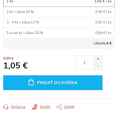
1 ks
1,05 €
/ ks
2 ks = zľava 10 %
0,95 €
/ ks
3 - 4 ks = zľava 12 %
0,92 €
/ ks
5 a viac ks = zľava 20 %
0,84 €
/ ks
Ušetríte
0 €
9,99 €
1,05 €
Jednotková
cena:
PRIDAŤ DO KOŠÍKA
Opýtať sa
Strážiť
Zdieľať