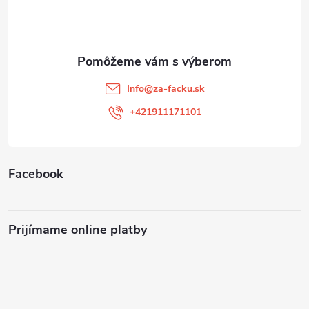
p
ä
t
Info
@
za-facku.sk
i
+421911171101
e
Facebook
Prijímame online platby