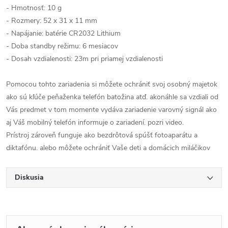
- Hmotnosť: 10 g
- Rozmery: 52 x 31 x 11 mm
- Napájanie: batérie CR2032 Lithium
- Doba standby režimu: 6 mesiacov
- Dosah vzdialenosti: 23m pri priamej vzdialenosti
Pomocou tohto zariadenia si môžete ochrániť svoj osobný majetok
ako sú kľúče peňaženka telefón batožina atď. akonáhle sa vzdiali od
Vás predmet v tom momente vydáva zariadenie varovný signál ako
aj Váš mobilný telefón informuje o zariadení. pozri video.
Prístroj zároveň funguje ako bezdrôtová spúšť fotoaparátu a
diktafónu. alebo môžete ochrániť Vaše deti a domácich miláčikov
Diskusia