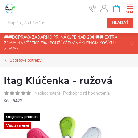
Prejsť
NÁKUPN
KOŠÍK
na
obsah
HĽADAŤ
🚚🚚DOPRAVA ZADARMO PRI NÁKUPE NAD 20€ 🚚🚚 EXTRA
ZĽAVA NA VŠETKO 5% : POUŽÍ KÓD V NÁKUPNOM KOŠÍKU :
ZLAVA5
Športové potreby
Itag Klúčenka - ružová
Podrobnosti hodnotenia
Neohodnotené
Kód:
9422
Originálny produkt
Viac za menej