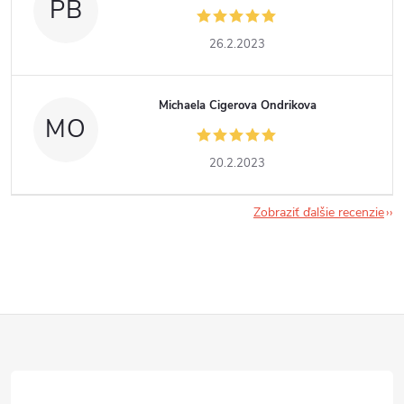
PB
26.2.2023
Michaela Cigerova Ondrikova
MO
20.2.2023
Zobraziť ďalšie recenzie
Z
á