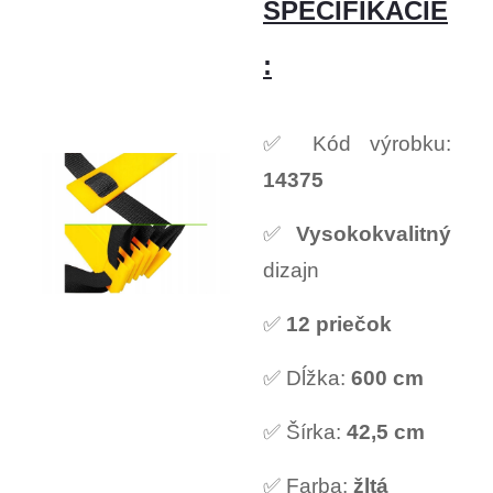
ŠPECIFIKÁCIE
:
✅ Kód výrobku:
14375
✅
Vysokokvalitný
dizajn
✅
12 priečok
✅ Dĺžka:
600 cm
✅ Šírka:
42,5 cm
✅ Farba:
žltá