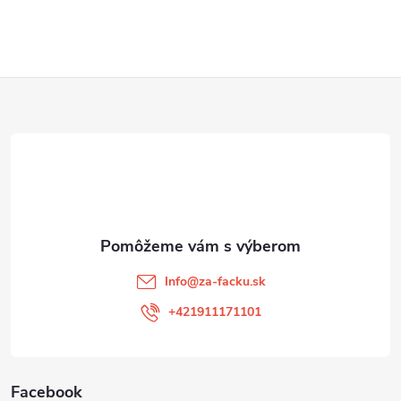
Z
á
p
ä
t
Info
@
za-facku.sk
i
+421911171101
e
Facebook