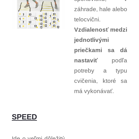
záhrade, hale alebo
telocvični.
Vzdialenosť medzi
jednotlivými
priečkami sa dá
nastaviť
podľa
potreby a typu
cvičenia, ktoré sa
má vykonávať.
SPEED
Ide o veľmi dôležitý