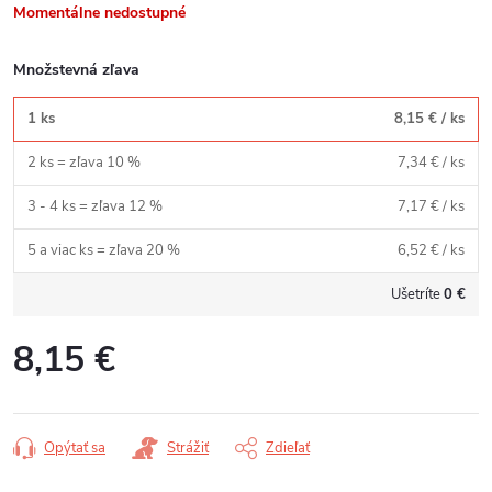
Momentálne nedostupné
Množstevná zľava
1 ks
8,15 €
/ ks
2 ks = zľava 10 %
7,34 €
/ ks
3 - 4 ks = zľava 12 %
7,17 €
/ ks
5 a viac ks = zľava 20 %
6,52 €
/ ks
Ušetríte
0 €
8,15 €
Jednotková
cena:
Opýtať sa
Strážiť
Zdieľať