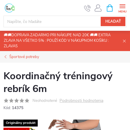
Prejsť
NÁKUPN
KOŠÍK
na
obsah
HĽADAŤ
🚚🚚DOPRAVA ZADARMO PRI NÁKUPE NAD 20€ 🚚🚚 EXTRA
ZĽAVA NA VŠETKO 5% : POUŽÍ KÓD V NÁKUPNOM KOŠÍKU :
ZLAVA5
Športové potreby
Koordinačný tréningový
rebrík 6m
Podrobnosti hodnotenia
Neohodnotené
Kód:
14375
Originálny produkt