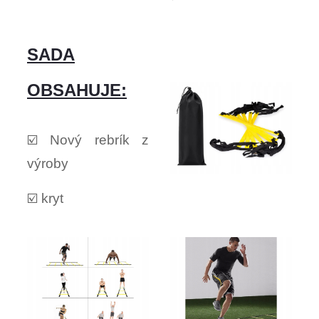
SADA
OBSAHUJE:
☑️ Nový rebrík z
výroby
☑️ kryt