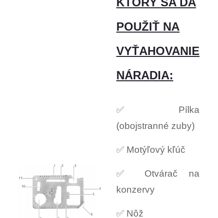
KTORÝ SA DÁ
POUŽIŤ NA
VYŤAHOVANIE
NÁRADIA:
✅ Pílka
(obojstranné zuby)
✅ Motýľový kľúč
✅ Otvárač na
konzervy
✅ Nôž