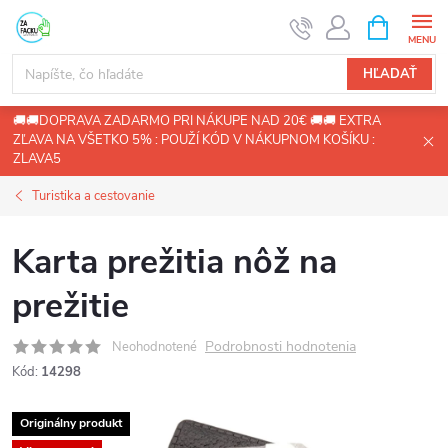
Prejsť
NÁKUPN
KOŠÍK
na
obsah
HĽADAŤ
🚚🚚DOPRAVA ZADARMO PRI NÁKUPE NAD 20€ 🚚🚚 EXTRA
ZĽAVA NA VŠETKO 5% : POUŽÍ KÓD V NÁKUPNOM KOŠÍKU :
ZLAVA5
Turistika a cestovanie
Karta prežitia nôž na
prežitie
Podrobnosti hodnotenia
Neohodnotené
Kód:
14298
Originálny produkt