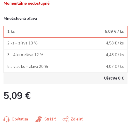
Momentálne nedostupné
Množstevná zľava
1 ks
5,09 €
/ ks
2 ks = zľava 10 %
4,58 €
/ ks
3 - 4 ks = zľava 12 %
4,48 €
/ ks
5 a viac ks = zľava 20 %
4,07 €
/ ks
Ušetríte
0 €
5,09 €
Jednotková
cena:
Opýtať sa
Strážiť
Zdieľať