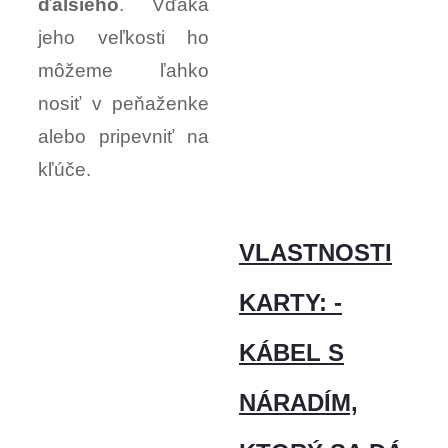
ďalšieho
. Vďaka
jeho veľkosti ho
môžeme ľahko
nosiť v peňaženke
alebo pripevniť na
kľúče.
VLASTNOSTI
KARTY: -
KÁBEL S
NÁRADÍM,