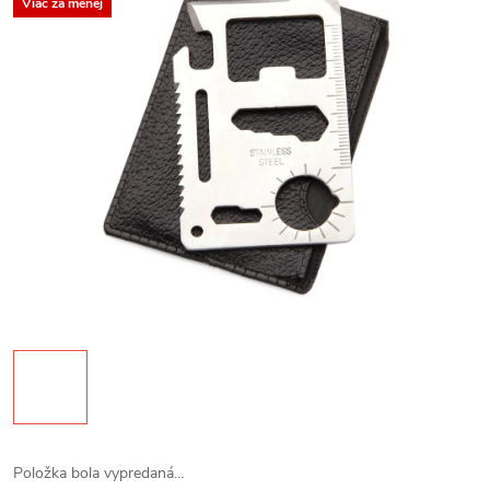
Viac za menej
Položka bola vypredaná…