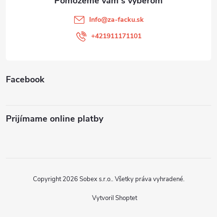
t
Info
@
za-facku.sk
i
+421911171101
e
Facebook
Prijímame online platby
Copyright 2026
Sobex s.r.o.
. Všetky práva vyhradené.
Vytvoril Shoptet