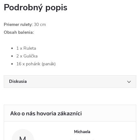
Podrobný popis
Priemer rulety:
30 cm
Obsah balenia:
1 x Ruleta
2 x Gulička
16 x pohárik (panák)
Diskusia
Michaela