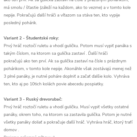
má smolu / šťastie (záleží na každom, ako to vezme) a v tomto kole
nepije.
Pokračujú ďalší hráči a víťazom sa stáva ten, kto vypije
posledný pohárik.
Variant 2 - Študentské roky:
Prvý hráč roztočí ruletu a vhodí guličku.
Potom musí vypiť panáka s
takým číslom, na ktorom sa gulička zastaví .
Ďalší hráči
pokračujú
ako ten prví.
Ak sa gulička zastaví na čísle s prázdnym
pohárikom, v tomto kole nepije.
Akonáhle však zostávajú menej než
3 plné panáky, je nutné poháre doplniť a začať ďalšie kolo.
Vyhráva
ten, kto aj po 10tich kolách povie abecedu pospiatky.
Variant 3 - Ruský drevorubač:
Prvý hráč roztočí ruletu a vhodí guličku.
Musí vypiť všetky ostatné
panáky, okrem toho, na ktorom sa zastavila gulička.
Potom je nutné
všetky panáky doliať a pokračuje ďalší hráč.
Vyhráva hráč, ktorý trafí
domov .