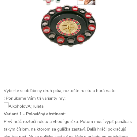
Vyberte si obľúbený druh pitia, roztočte ruletu a hurá na to
!
Ponúkame Vám tri varianty hry:
Variant 1 - Polovičný abstinent:
Prvý hráč roztočí ruletu a vhodí guličku.
Potom musí vypiť panáka s
takým číslom, na ktorom sa gulička zastaví.
Ďalší hráči pokračujú
ako ten prví.
Ak sa gulička zastaví na čísle s prázdnym pohárikom,