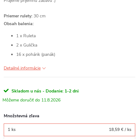
Prajeme príjemnú zábavu :)
Priemer rulety:
30 cm
Obsah balenia:
1 x Ruleta
2 x Gulička
16 x pohárik (panák)
Detailné informácie
Skladom u nás - Dodanie: 1-2 dni
11.8.2026
Množstevná zľava
1 ks
18,59 €
/ ks