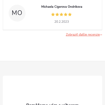
Michaela Cigerova Ondrikova
MO
20.2.2023
Zobraziť ďalšie recenzie
Z
á
p
ä