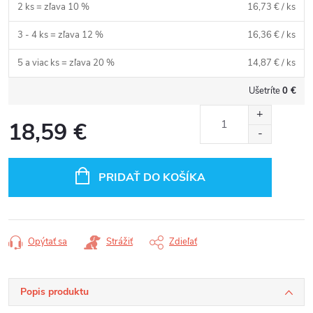
2 ks = zľava 10 %
16,73 €
/ ks
3 - 4 ks = zľava 12 %
16,36 €
/ ks
5 a viac ks = zľava 20 %
14,87 €
/ ks
Ušetríte
0 €
18,59 €
Jednotková
cena:
PRIDAŤ DO KOŠÍKA
Opýtať sa
Strážiť
Zdieľať
Popis produktu