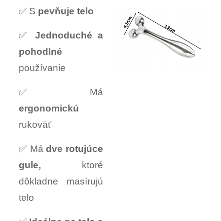
✅ S
pevňuje telo
✅
Jednoduché a
pohodlné
používanie
✅ Má
ergonomickú
rukoväť
✅ Má
dve rotujúce
gule,
ktoré
dôkladne masírujú
telo