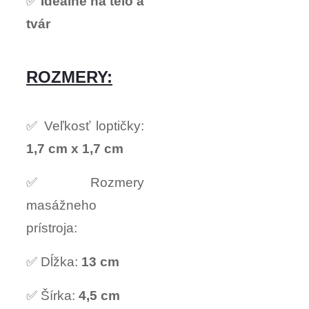
✅
Ideálne na telo a
tvár
ROZMERY:
✅ Veľkosť loptičky:
1,7 cm x 1,7 cm
✅ Rozmery
masážneho
prístroja:
✅ Dĺžka:
13 cm
✅ Šírka:
4,5 cm