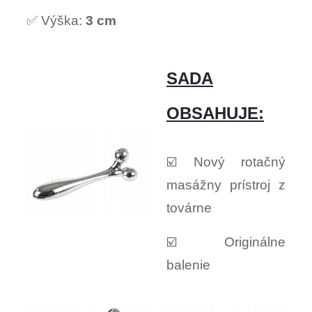
✅ Výška:
3 cm
SADA
OBSAHUJE:
☑️ Nový rotačný
masážny prístroj z
továrne
☑️ Originálne
balenie