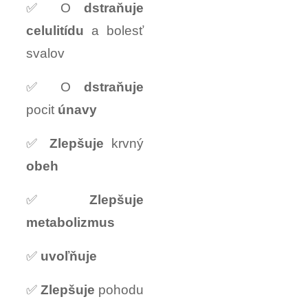
✅ O
dstraňuje
celulitídu
a bolesť
svalov
✅ O
dstraňuje
pocit
únavy
✅
Zlepšuje
krvný
obeh
✅
Zlepšuje
metabolizmus
✅
uvoľňuje
✅
Zlepšuje
pohodu