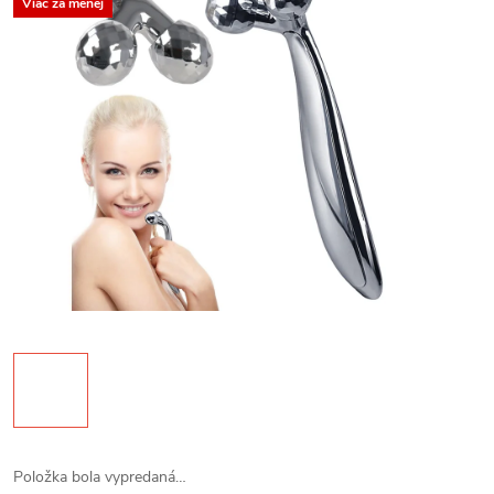
Viac za menej
Položka bola vypredaná…