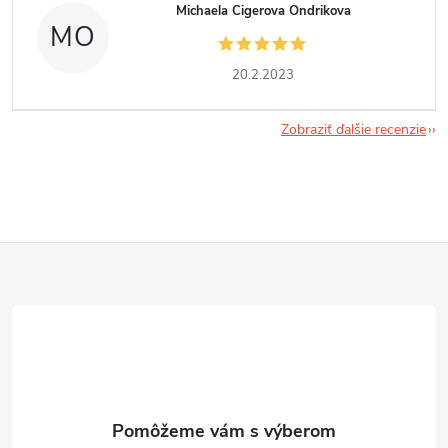
Michaela Cigerova Ondrikova
MO
20.2.2023
Zobraziť ďalšie recenzie
Z
á
p
ä