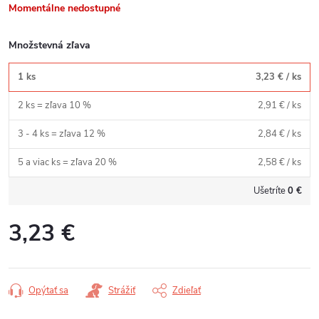
Momentálne nedostupné
Množstevná zľava
1 ks
3,23 €
/ ks
2 ks = zľava 10 %
2,91 €
/ ks
3 - 4 ks = zľava 12 %
2,84 €
/ ks
5 a viac ks = zľava 20 %
2,58 €
/ ks
Ušetríte
0 €
3,23 €
Jednotková
cena:
Opýtať sa
Strážiť
Zdieľať