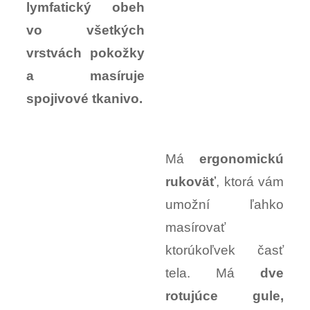
lymfatický obeh
vo všetkých
vrstvách pokožky
a masíruje
spojivové tkanivo.
Má
ergonomickú
rukoväť
, ktorá vám
umožní ľahko
masírovať
ktorúkoľvek časť
tela. Má
dve
rotujúce gule,