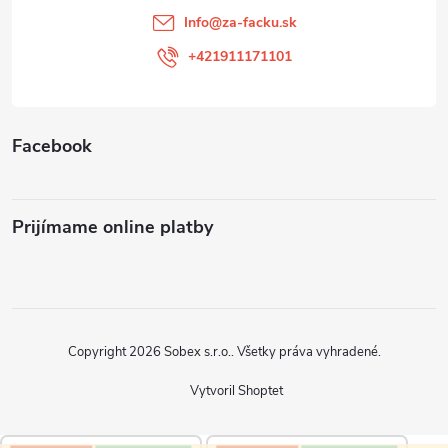
t
Info
@
za-facku.sk
i
+421911171101
e
Facebook
Prijímame online platby
Copyright 2026
Sobex s.r.o.
. Všetky práva vyhradené.
Vytvoril Shoptet