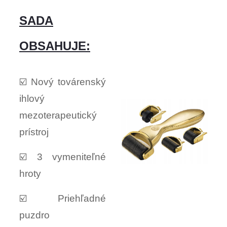
SADA
OBSAHUJE:
☑️ Nový továrenský
ihlový
mezoterapeutický
prístroj
☑️ 3 vymeniteľné
hroty
☑️ Priehľadné
puzdro