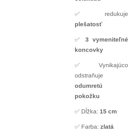
✅ redukuje
plešatosť
✅
3 vymeniteľné
koncovky
✅ Vynikajúco
odstraňuje
odumretú
pokožku
✅ Dĺžka:
15 cm
✅ Farba:
zlatá