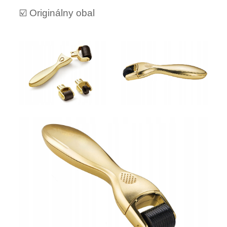
☑️ Originálny obal