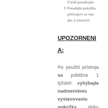
5-krát prevalcujte
Prevaľujte pokožku
prístrojom vo viac
ako 3 smeroch
UPOZORNENI
A:
Po použití prístroja
sa
približne 1
týždeň
vyhýbajte
nadmernému
vystavovaniu
pokožky
slnku