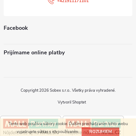
i
+421911171101
e
Facebook
Prijímame online platby
Copyright 2026
Sobex s.r.o.
. Všetky práva vyhradené.
Vytvoril Shoptet
Tento web používa súbory cookie. Ďalším prechádzaním tohto webu
ROZUMIEM
vyjadrujete súhlas s ich používaním.