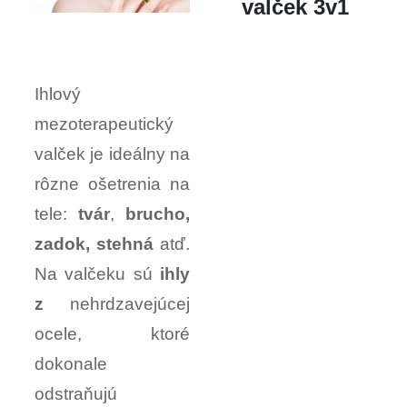
valček 3v1
Ihlový
mezoterapeutický
valček je ideálny na
rôzne ošetrenia na
tele:
tvár
,
brucho,
zadok, stehná
atď.
Na valčeku sú
ihly
z
nehrdzavejúcej
ocele, ktoré
dokonale
odstraňujú