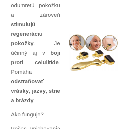
odumretú pokožku
a zároveň
stimulujú
regeneráciu
pokožky
. Je
účinný aj v
boji
proti celulitíde
.
Pomáha
odstraňovať
vrásky, jazvy, strie
a brázdy
.
Ako funguje?
Počas vpichovania