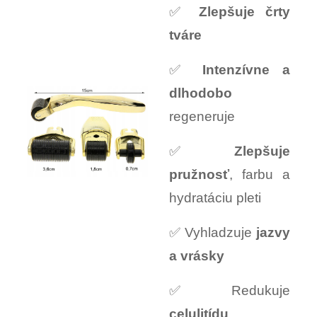
✅
Zlepšuje črty
tváre
✅
Intenzívne a
dlhodobo
regeneruje
✅
Zlepšuje
pružnosť
, farbu a
hydratáciu pleti
✅ Vyhladzuje
jazvy
a vrásky
✅ Redukuje
celulitídu