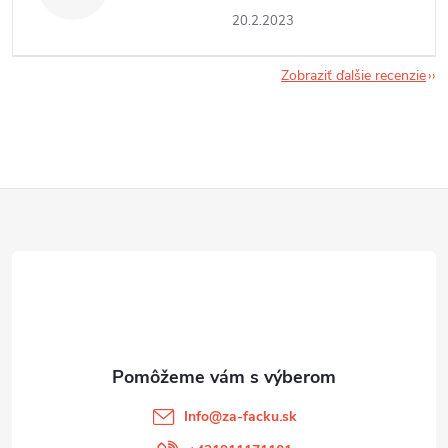
20.2.2023
Zobraziť ďalšie recenzie
Z
á
p
ä
t
Info
@
za-facku.sk