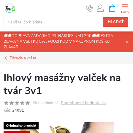
Prejsť
NÁKUPN
KOŠÍK
na
obsah
HĽADAŤ
🚚🚚DOPRAVA ZADARMO PRI NÁKUPE NAD 20€ 🚚🚚 EXTRA
ZĽAVA NA VŠETKO 5% : POUŽÍ KÓD V NÁKUPNOM KOŠÍKU :
ZLAVA5
Zdravie a krása
Ihlový masážny valček na
tvár 3v1
Podrobnosti hodnotenia
Neohodnotené
Kód:
24091
Originálny produkt