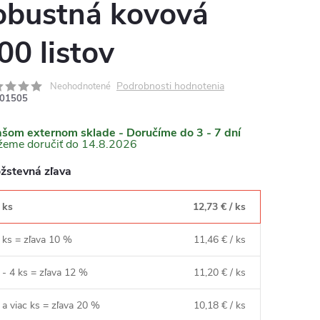
obustná kovová
00 listov
Podrobnosti hodnotenia
Neohodnotené
01505
ašom externom sklade - Doručíme do 3 - 7 dní
14.8.2026
žstevná zľava
 ks
12,73 €
/ ks
 ks = zľava 10 %
11,46 €
/ ks
 - 4 ks = zľava 12 %
11,20 €
/ ks
 a viac ks = zľava 20 %
10,18 €
/ ks