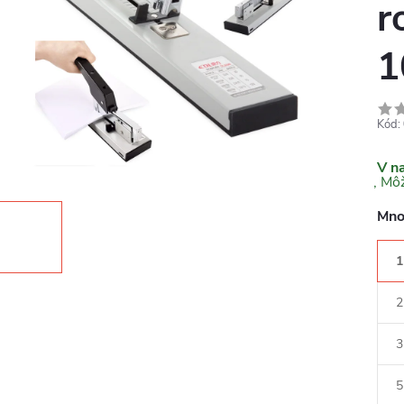
r
1
Kód:
V n
Mno
1
2
3
5