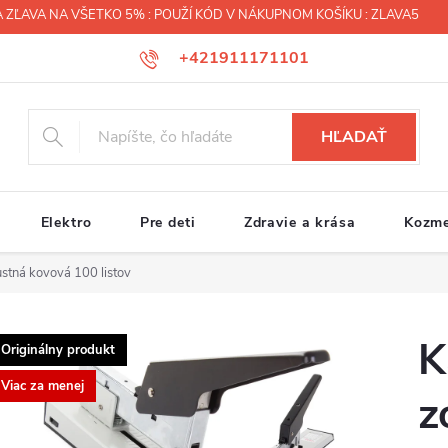
 ZĽAVA NA VŠETKO 5% : POUŽÍ KÓD V NÁKUPNOM KOŠÍKU : ZLAVA5
+421911171101
HĽADAŤ
Elektro
Pre deti
Zdravie a krása
Kozme
stná kovová 100 listov
K
Originálny produkt
Viac za menej
z