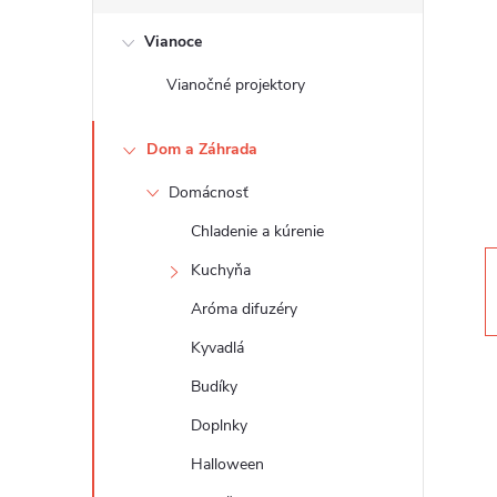
č
Vianoce
n
Vianočné projektory
ý
Dom a Záhrada
p
Domácnosť
a
Chladenie a kúrenie
n
Kuchyňa
Aróma difuzéry
e
Kyvadlá
l
Budíky
Doplnky
Halloween