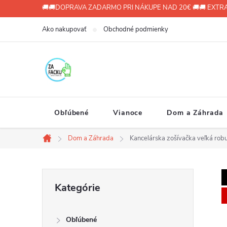
Prejsť
🚚🚚DOPRAVA ZADARMO PRI NÁKUPE NAD 20€ 🚚🚚 EXTRA
na
Ako nakupovať
Obchodné podmienky
obsah
Obľúbené
Vianoce
Dom a Záhrada
Dom a Záhrada
Kancelárska zošívačka veľká robu
Domov
B
Preskočiť
Kategórie
kategórie
o
Obľúbené