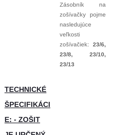
Zásobník na
zošívačky pojme
nasledujúce
veľkosti
zošívačiek:
23/6,
23/8, 23/10,
23/13
TECHNICKÉ
ŠPECIFIKÁCI
E: - ZOŠIT
JE URČENÝ