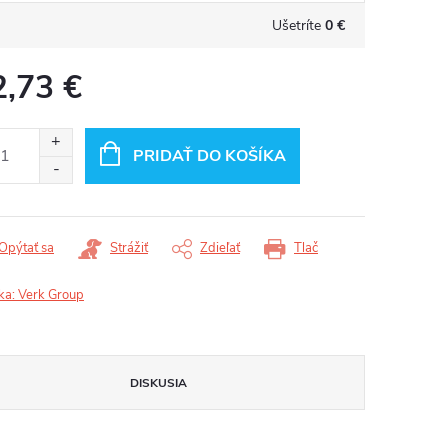
Ušetríte
0 €
2,73 €
otková
:
PRIDAŤ DO KOŠÍKA
Opýtať sa
Strážiť
Zdieľať
Tlač
ka:
Verk Group
DISKUSIA