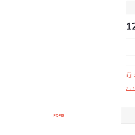
1
Jedn
cena
Znač
POPIS