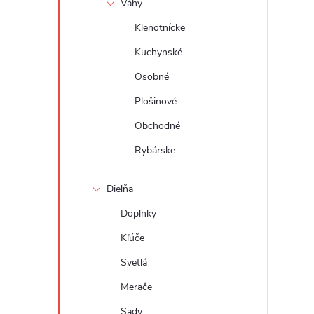
Váhy
Klenotnícke
Kuchynské
Osobné
Plošinové
Obchodné
Rybárske
Dielňa
Doplnky
Kľúče
Svetlá
Merače
Sady