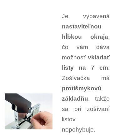
Je vybavená
nastaviteľnou
hĺbkou okraja
,
čo vám dáva
možnosť
vkladať
listy na 7 cm
.
Zošívačka má
protišmykovú
základňu
, takže
sa pri zošívaní
listov
nepohybuje.