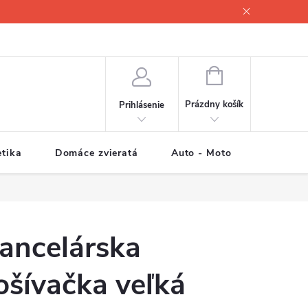
NÁKUPNÝ
KOŠÍK
Prázdny košík
Prihlásenie
tika
Domáce zvieratá
Auto - Moto
Športové
ancelárska
ošívačka veľká