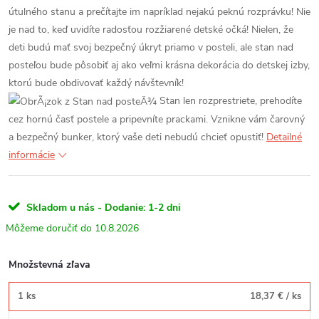
útulného stanu a prečítajte im napríklad nejakú peknú rozprávku!
Nie
je nad to, keď uvidíte radosťou rozžiarené detské očká! Nielen, že
deti budú mať svoj bezpečný úkryt priamo v posteli, ale stan nad
posteľou bude pôsobiť aj ako veľmi krásna dekorácia do detskej izby,
ktorú bude obdivovať každý návštevník!
Stan len rozprestriete, prehodíte
cez hornú časť postele a pripevníte prackami. Vznikne vám čarovný
a bezpečný bunker, ktorý vaše deti nebudú chcieť opustiť!
Detailné
informácie
Skladom u nás - Dodanie: 1-2 dni
10.8.2026
Množstevná zľava
1 ks
18,37 €
/ ks