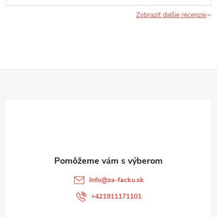
Zobraziť ďalšie recenzie
Z
á
p
ä
t
Info
@
za-facku.sk
i
+421911171101