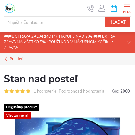
Prejsť
NÁKUPN
KOŠÍK
na
obsah
HĽADAŤ
🚚🚚DOPRAVA ZADARMO PRI NÁKUPE NAD 20€ 🚚🚚 EXTRA
ZĽAVA NA VŠETKO 5% : POUŽÍ KÓD V NÁKUPNOM KOŠÍKU :
ZLAVA5
Pre deti
Stan nad posteľ
Podrobnosti hodnotenia
1 hodnotenie
Kód:
2060
Originálny produkt
Viac za menej