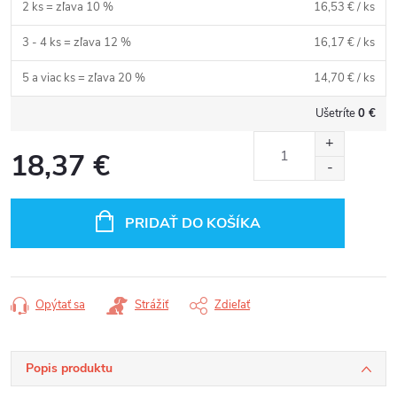
2 ks = zľava 10 %
16,53 €
/ ks
3 - 4 ks = zľava 12 %
16,17 €
/ ks
5 a viac ks = zľava 20 %
14,70 €
/ ks
Ušetríte
0 €
18,37 €
Jednotková
cena:
PRIDAŤ DO KOŠÍKA
Opýtať sa
Strážiť
Zdieľať
Popis produktu