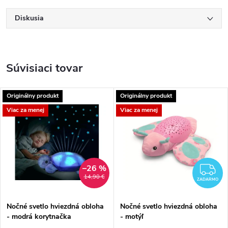
Diskusia
Súvisiaci tovar
Originálny produkt
Originálny produkt
Viac za menej
Viac za menej
–26 %
Z
14,90 €
ZADARMO
Nočné svetlo hviezdná obloha
Nočné svetlo hviezdná obloha
- modrá korytnačka
- motýľ