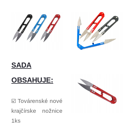
SADA
OBSAHUJE:
☑️ Továrenské nové
krajčírske nožnice
1ks