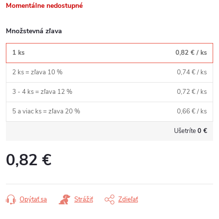
Momentálne nedostupné
Množstevná zľava
1 ks
0,82 €
/ ks
2 ks = zľava 10 %
0,74 €
/ ks
3 - 4 ks = zľava 12 %
0,72 €
/ ks
5 a viac ks = zľava 20 %
0,66 €
/ ks
Ušetríte
0 €
0,82 €
Jednotková
cena:
Opýtať sa
Strážiť
Zdieľať