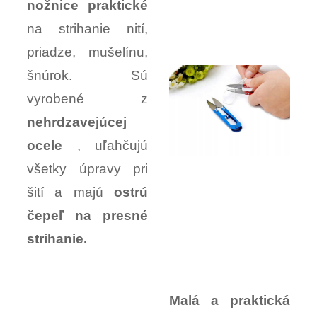
nožnice praktické
na strihanie nití,
priadze, mušelínu,
šnúrok. Sú
vyrobené z
nehrdzavejúcej
ocele
, uľahčujú
všetky úpravy pri
šití a majú
ostrú
čepeľ na presné
strihanie.
Malá a praktická