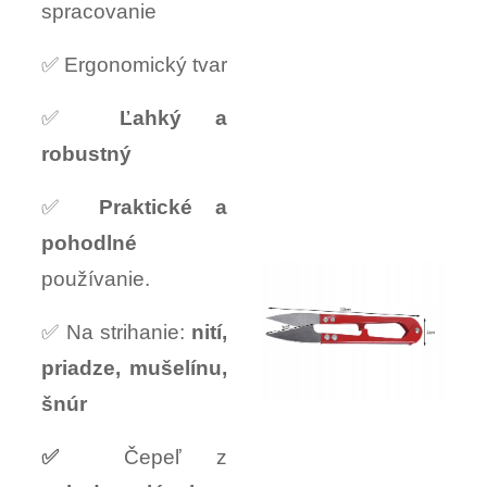
spracovanie
✅ Ergonomický tvar
✅
Ľahký a
robustný
✅
Praktické a
pohodlné
používanie.
✅ Na strihanie:
nití,
priadze, mušelínu,
šnúr
✅
Čepeľ z