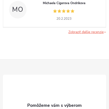
Michaela Cigerova Ondrikova
MO
20.2.2023
Zobraziť ďalšie recenzie
Z
á
p
ä