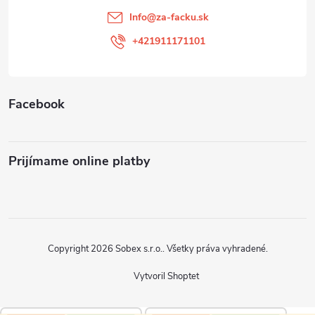
t
Info
@
za-facku.sk
i
+421911171101
e
Facebook
Prijímame online platby
Copyright 2026
Sobex s.r.o.
. Všetky práva vyhradené.
Vytvoril Shoptet