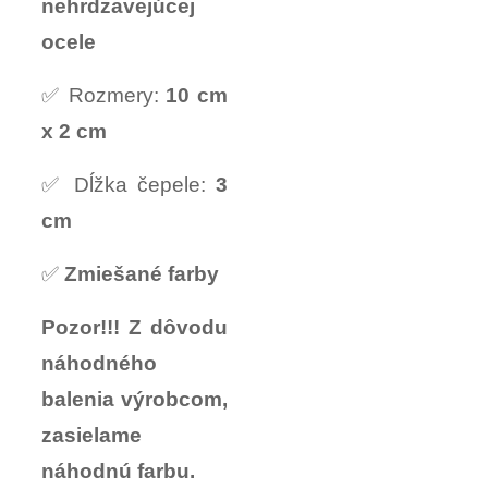
nehrdzavejúcej
ocele
✅ Rozmery:
10 cm
x 2 cm
✅ Dĺžka čepele:
3
cm
✅
Zmiešané farby
Pozor!!! Z dôvodu
náhodného
balenia výrobcom,
zasielame
náhodnú farbu.