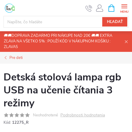
Prejsť
NÁKUPN
KOŠÍK
na
obsah
HĽADAŤ
🚚🚚DOPRAVA ZADARMO PRI NÁKUPE NAD 20€ 🚚🚚 EXTRA
ZĽAVA NA VŠETKO 5% : POUŽÍ KÓD V NÁKUPNOM KOŠÍKU :
ZLAVA5
Pre deti
Detská stolová lampa rgb
USB na učenie čítania 3
režimy
Podrobnosti hodnotenia
Neohodnotené
Kód:
12275_R