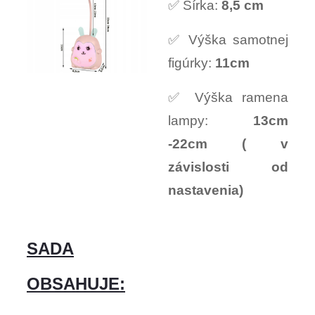
✅ Šírka:
8,5 cm
✅ Výška samotnej
figúrky:
11cm
✅ Výška ramena
lampy:
13cm
-22cm ( v
závislosti od
nastavenia)
SADA
OBSAHUJE: