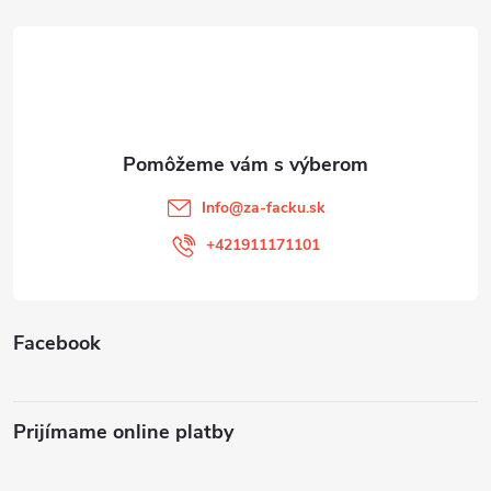
á
p
ä
t
Info
@
za-facku.sk
i
+421911171101
e
Facebook
Prijímame online platby