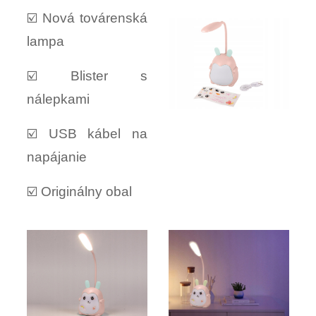
☑️ Nová továrenská
lampa
☑️ Blister s
nálepkami
☑️ USB kábel na
napájanie
☑️ Originálny obal