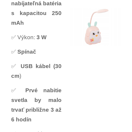
nabíjateľná batéria
s kapacitou 250
mAh
✅ Výkon:
3 W
✅
Spínač
✅
USB kábel (30
cm
)
✅
Prvé nabitie
svetla by malo
trvať približne 3 až
6 hodín