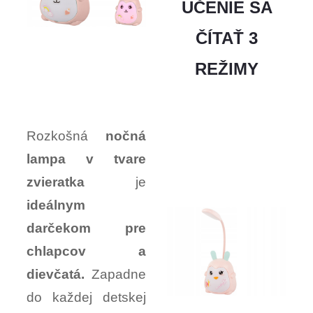
UČENIE SA
ČÍTAŤ 3
REŽIMY
Rozkošná
nočná
lampa v tvare
zvieratka
je
ideálnym
darčekom pre
chlapcov a
dievčatá.
Zapadne
do každej detskej