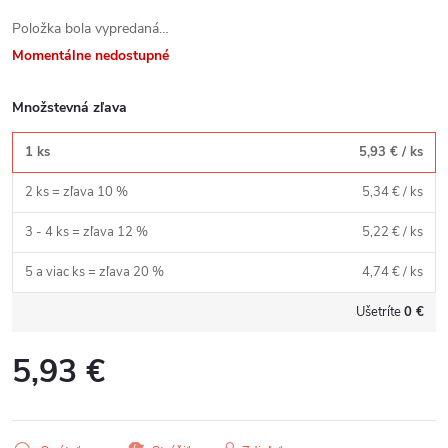
Položka bola vypredaná…
Momentálne nedostupné
Množstevná zľava
1 ks
5,93 €
/ ks
2 ks = zľava 10 %
5,34 €
/ ks
3 - 4 ks = zľava 12 %
5,22 €
/ ks
5 a viac ks = zľava 20 %
4,74 €
/ ks
Ušetríte
0 €
5,93 €
Jednotková
cena: