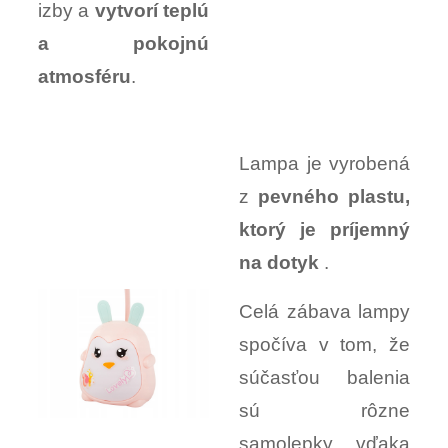
izby a
vytvorí teplú
a pokojnú
atmosféru
.
Lampa je vyrobená
z
pevného plastu,
ktorý je príjemný
na dotyk
.
Celá zábava lampy
spočíva v tom, že
súčasťou balenia
sú rôzne
samolepky, vďaka