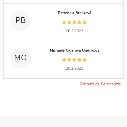
Petronela Brhlíková
PB
26.2.2023
Michaela Cigerova Ondrikova
MO
20.2.2023
Zobraziť ďalšie recenzie
Z